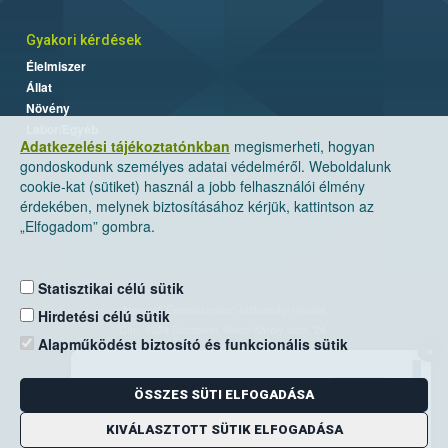
Gyakori kérdések
Élelmiszer
Állat
Növény
Labor/Egyéb
Adatkezelési tájékoztatónkban
megismerheti, hogyan
gondoskodunk személyes adatai védelméről. Weboldalunk
cookie-kat (sütiket) használ a jobb felhasználói élmény
érdekében, melynek biztosításához kérjük, kattintson az
„Elfogadom” gombra.
Statisztikai célú sütik
Nemzeti Élelmiszerlánc-biztonsági Hivatal
Hirdetési célú sütik
Cím: 1024 Budapest, Keleti Károly utca. 24.
Alapműködést biztosító és funkcionális sütik
×
Levelezési cím: 1525 Budapest. Pf. 30.
ÖSSZES SÜTI ELFOGADÁSA
E-mail:
ugyfelszolgalat@nebih.gov.hu
Zöld szám: 06-80/263-244
KIVÁLASZTOTT SÜTIK ELFOGADÁSA
Telefon: 06-1/ 336-9000