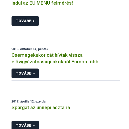
Indul az EU MENU felmérés!
TOVÁBB >
2016. október 14, péntek
Csemegekukoricát hívtak vissza
elővigyázatossági okokból Európa több
tagállamában
TOVÁBB >
2017. április 12, szerda
Spárgát az ünnepi asztalra
TOVÁBB >