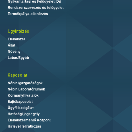
Nyilvántartási és Felügyeleti Díj
Rendszerszervezés és felügyelet
Termékpálya-ellenőrzés
Ügyintézés
Élelmiszer
Állat
Növény
Labor/Egyéb
Kapcsolat
Nébih Igazgatóságok
Nébih Laboratóriumok
Kormányhivatalok
Sajtókapcsolat
Ügyfélszolgálat
Hatósági jogsegély
Élelmiszermentő Központ
Hírlevél feliratkozás