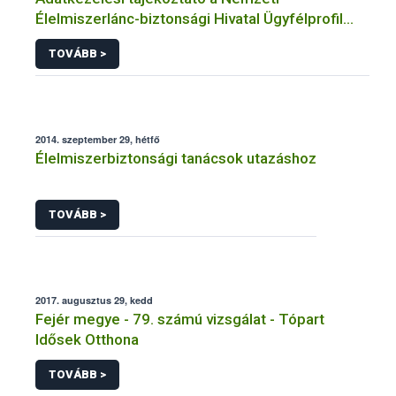
Élelmiszerlánc-biztonsági Hivatal Ügyfélprofil
Rendszerben növényvédelem témakörben
TOVÁBB >
intézhető közhatalmi eljárásaihoz kapcsolódó
adatkezeléséhez
2014. szeptember 29, hétfő
Élelmiszerbiztonsági tanácsok utazáshoz
TOVÁBB >
2017. augusztus 29, kedd
Fejér megye - 79. számú vizsgálat - Tópart
Idősek Otthona
TOVÁBB >