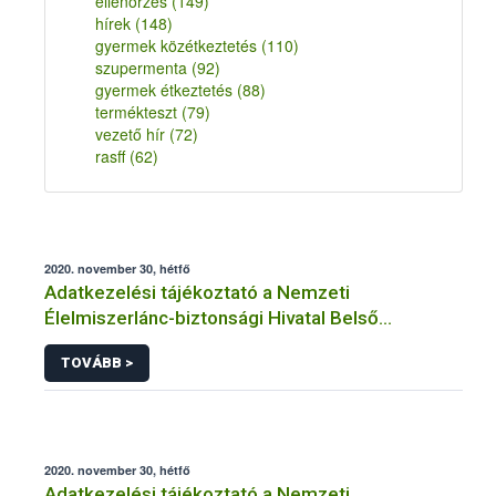
ellenőrzés
(149)
hírek
(148)
gyermek közétkeztetés
(110)
szupermenta
(92)
gyermek étkeztetés
(88)
termékteszt
(79)
vezető hír
(72)
rasff
(62)
2020. november 30, hétfő
Adatkezelési tájékoztató a Nemzeti
Élelmiszerlánc-biztonsági Hivatal Belső
Ellenőrzési és Audit Igazgatósága közhatalmi
TOVÁBB >
eljárásaihoz kapcsolódó adatkezeléséhez
2020. november 30, hétfő
Adatkezelési tájékoztató a Nemzeti