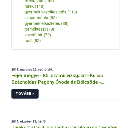
ellenőrzés
(149)
hírek
(148)
gyermek közétkeztetés
(110)
szupermenta
(92)
gyermek étkeztetés
(88)
termékteszt
(79)
vezető hír
(72)
rasff
(62)
2019. március 28, csütörtök
Fejér megye - 85. számú vizsgálat - Kulcsi
Százholdas Pagony Óvoda és Bölcsőde -
Tálalókonyha - Kulcs
TOVÁBB >
2014. október 13, hétfő
Tájékoztatás 3. országba irányuló export esetén