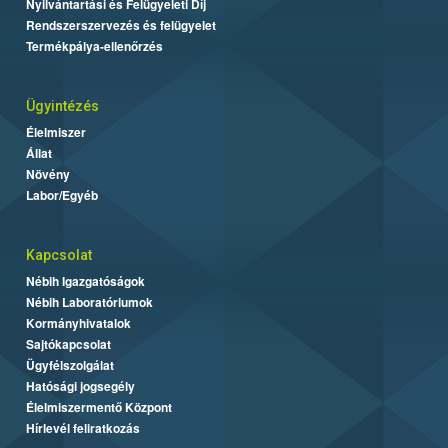
Nyilvántartási és Felügyeleti Díj
Rendszerszervezés és felügyelet
Termékpálya-ellenőrzés
Ügyintézés
Élelmiszer
Állat
Növény
Labor/Egyéb
Kapcsolat
Nébih Igazgatóságok
Nébih Laboratóriumok
Kormányhivatalok
Sajtókapcsolat
Ügyfélszolgálat
Hatósági jogsegély
Élelmiszermentő Központ
Hírlevél feliratkozás