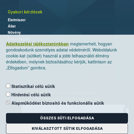
Gyakori kérdések
Élelmiszer
Állat
Növény
Labor/Egyéb
Adatkezelési tájékoztatónkban
megismerheti, hogyan
gondoskodunk személyes adatai védelméről. Weboldalunk
cookie-kat (sütiket) használ a jobb felhasználói élmény
érdekében, melynek biztosításához kérjük, kattintson az
„Elfogadom” gombra.
Statisztikai célú sütik
Nemzeti Élelmiszerlánc-biztonsági Hivatal
Hirdetési célú sütik
Cím: 1024 Budapest, Keleti Károly utca. 24.
Alapműködést biztosító és funkcionális sütik
×
Levelezési cím: 1525 Budapest. Pf. 30.
ÖSSZES SÜTI ELFOGADÁSA
E-mail:
ugyfelszolgalat@nebih.gov.hu
Zöld szám: 06-80/263-244
KIVÁLASZTOTT SÜTIK ELFOGADÁSA
Telefon: 06-1/ 336-9000