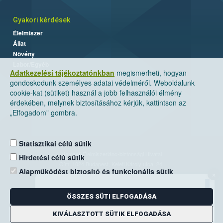
Gyakori kérdések
Élelmiszer
Állat
Növény
Labor/Egyéb
Adatkezelési tájékoztatónkban
megismerheti, hogyan
gondoskodunk személyes adatai védelméről. Weboldalunk
cookie-kat (sütiket) használ a jobb felhasználói élmény
érdekében, melynek biztosításához kérjük, kattintson az
„Elfogadom” gombra.
Statisztikai célú sütik
Nemzeti Élelmiszerlánc-biztonsági Hivatal
Hirdetési célú sütik
Cím: 1024 Budapest, Keleti Károly utca. 24.
Alapműködést biztosító és funkcionális sütik
×
Levelezési cím: 1525 Budapest. Pf. 30.
ÖSSZES SÜTI ELFOGADÁSA
E-mail:
ugyfelszolgalat@nebih.gov.hu
Zöld szám: 06-80/263-244
KIVÁLASZTOTT SÜTIK ELFOGADÁSA
Telefon: 06-1/ 336-9000