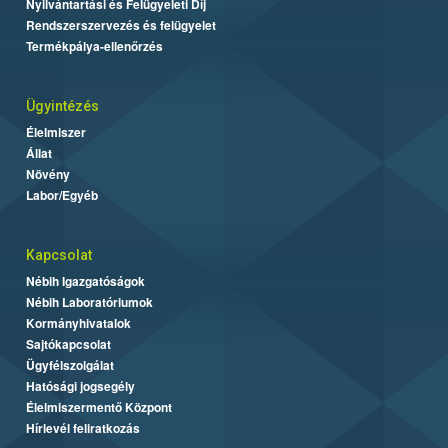
Nyilvántartási és Felügyeleti Díj
Rendszerszervezés és felügyelet
Termékpálya-ellenőrzés
Ügyintézés
Élelmiszer
Állat
Növény
Labor/Egyéb
Kapcsolat
Nébih Igazgatóságok
Nébih Laboratóriumok
Kormányhivatalok
Sajtókapcsolat
Ügyfélszolgálat
Hatósági jogsegély
Élelmiszermentő Központ
Hírlevél feliratkozás