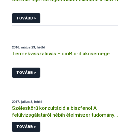
TOVÁBB >
2016. május 23, hétfő
Termékvisszahívás – dmBio-diákcsemege
TOVÁBB >
2017. július 3, hétfő
Széleskörű konzultáció a biszfenol A
felülvizsgálatáról nébih élelmiszer tudomány
efsa bpa cef
TOVÁBB >