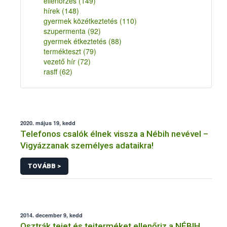
ellenőrzés
(149)
hírek
(148)
gyermek közétkeztetés
(110)
szupermenta
(92)
gyermek étkeztetés
(88)
termékteszt
(79)
vezető hír
(72)
rasff
(62)
2020. május 19, kedd
Telefonos csalók élnek vissza a Nébih nevével –
Vigyázzanak személyes adataikra!
TOVÁBB >
2014. december 9, kedd
Osztrák tejet és tejterméket ellenőriz a NÉBIH