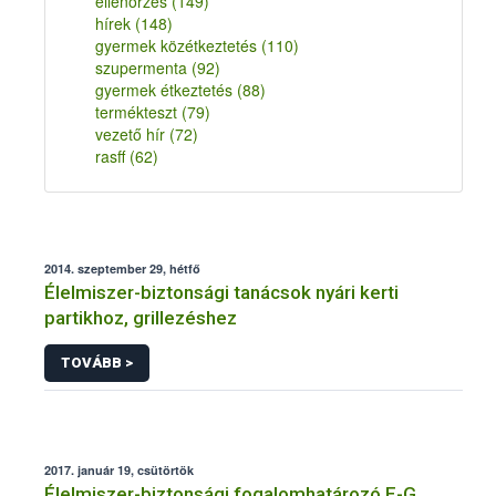
ellenőrzés
(149)
hírek
(148)
gyermek közétkeztetés
(110)
szupermenta
(92)
gyermek étkeztetés
(88)
termékteszt
(79)
vezető hír
(72)
rasff
(62)
2014. szeptember 29, hétfő
Élelmiszer-biztonsági tanácsok nyári kerti
partikhoz, grillezéshez
TOVÁBB >
2017. január 19, csütörtök
Élelmiszer-biztonsági fogalomhatározó E-G