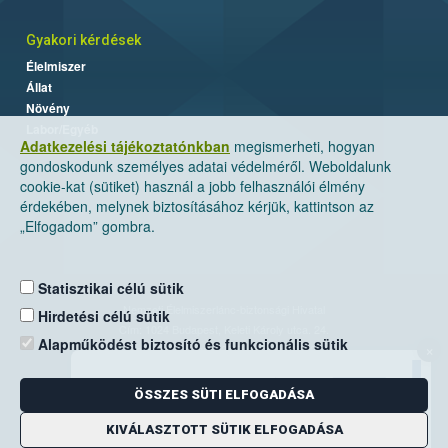
Gyakori kérdések
Élelmiszer
Állat
Növény
Labor/Egyéb
Adatkezelési tájékoztatónkban
megismerheti, hogyan
gondoskodunk személyes adatai védelméről. Weboldalunk
cookie-kat (sütiket) használ a jobb felhasználói élmény
érdekében, melynek biztosításához kérjük, kattintson az
„Elfogadom” gombra.
Statisztikai célú sütik
Nemzeti Élelmiszerlánc-biztonsági Hivatal
Hirdetési célú sütik
Cím: 1024 Budapest, Keleti Károly utca. 24.
Alapműködést biztosító és funkcionális sütik
×
Levelezési cím: 1525 Budapest. Pf. 30.
ÖSSZES SÜTI ELFOGADÁSA
E-mail:
ugyfelszolgalat@nebih.gov.hu
Zöld szám: 06-80/263-244
KIVÁLASZTOTT SÜTIK ELFOGADÁSA
Telefon: 06-1/ 336-9000