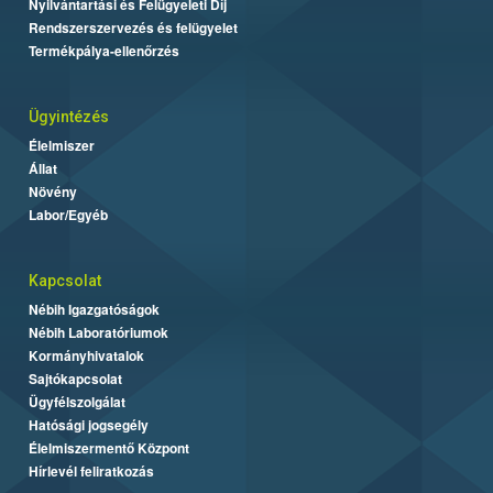
Nyilvántartási és Felügyeleti Díj
Rendszerszervezés és felügyelet
Termékpálya-ellenőrzés
Ügyintézés
Élelmiszer
Állat
Növény
Labor/Egyéb
Kapcsolat
Nébih Igazgatóságok
Nébih Laboratóriumok
Kormányhivatalok
Sajtókapcsolat
Ügyfélszolgálat
Hatósági jogsegély
Élelmiszermentő Központ
Hírlevél feliratkozás