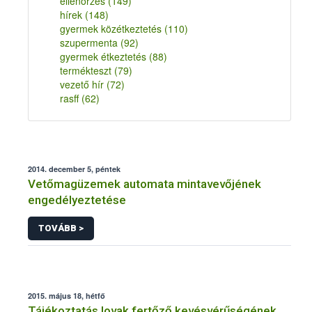
ellenőrzés
(149)
hírek
(148)
gyermek közétkeztetés
(110)
szupermenta
(92)
gyermek étkeztetés
(88)
termékteszt
(79)
vezető hír
(72)
rasff
(62)
2014. december 5, péntek
Vetőmagüzemek automata mintavevőjének
engedélyeztetése
TOVÁBB >
2015. május 18, hétfő
Tájékoztatás lovak fertőző kevésvérűségének