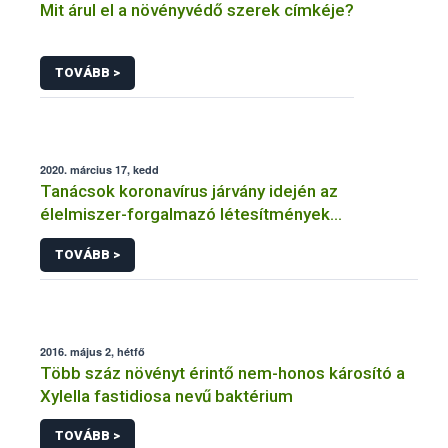
Mit árul el a növényvédő szerek címkéje?
TOVÁBB >
2020. március 17, kedd
Tanácsok koronavírus járvány idején az
élelmiszer-forgalmazó létesítmények
üzemeltetőinek
TOVÁBB >
2016. május 2, hétfő
Több száz növényt érintő nem-honos károsító a
Xylella fastidiosa nevű baktérium
TOVÁBB >