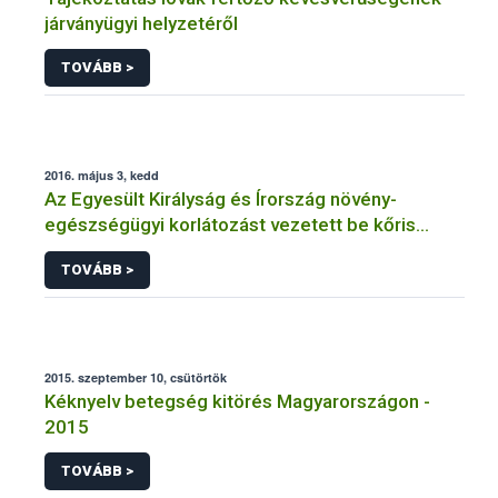
járványügyi helyzetéről
TOVÁBB >
2016. május 3, kedd
Az Egyesült Királyság és Írország növény-
egészségügyi korlátozást vezetett be kőris
növényekre és faanyagra a Chalara fraxinea nevű
TOVÁBB >
kórokozó terjedésének megakadályozására
2015. szeptember 10, csütörtök
Kéknyelv betegség kitörés Magyarországon -
2015
TOVÁBB >