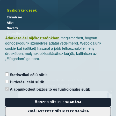
Gyakori kérdések
Élelmiszer
Állat
Növény
Labor/Egyéb
Adatkezelési tájékoztatónkban
megismerheti, hogyan
gondoskodunk személyes adatai védelméről. Weboldalunk
cookie-kat (sütiket) használ a jobb felhasználói élmény
érdekében, melynek biztosításához kérjük, kattintson az
„Elfogadom” gombra.
Statisztikai célú sütik
Nemzeti Élelmiszerlánc-biztonsági Hivatal
Hirdetési célú sütik
Cím: 1024 Budapest, Keleti Károly utca. 24.
Alapműködést biztosító és funkcionális sütik
×
Levelezési cím: 1525 Budapest. Pf. 30.
ÖSSZES SÜTI ELFOGADÁSA
E-mail:
ugyfelszolgalat@nebih.gov.hu
Zöld szám: 06-80/263-244
KIVÁLASZTOTT SÜTIK ELFOGADÁSA
Telefon: 06-1/ 336-9000