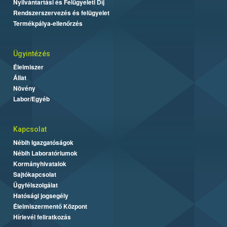
Nyilvántartási és Felügyeleti Díj
Rendszerszervezés és felügyelet
Termékpálya-ellenőrzés
Ügyintézés
Élelmiszer
Állat
Növény
Labor/Egyéb
Kapcsolat
Nébih Igazgatóságok
Nébih Laboratóriumok
Kormányhivatalok
Sajtókapcsolat
Ügyfélszolgálat
Hatósági jogsegély
Élelmiszermentő Központ
Hírlevél feliratkozás