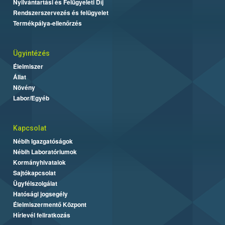
Nyilvántartási és Felügyeleti Díj
Rendszerszervezés és felügyelet
Termékpálya-ellenőrzés
Ügyintézés
Élelmiszer
Állat
Növény
Labor/Egyéb
Kapcsolat
Nébih Igazgatóságok
Nébih Laboratóriumok
Kormányhivatalok
Sajtókapcsolat
Ügyfélszolgálat
Hatósági jogsegély
Élelmiszermentő Központ
Hírlevél feliratkozás