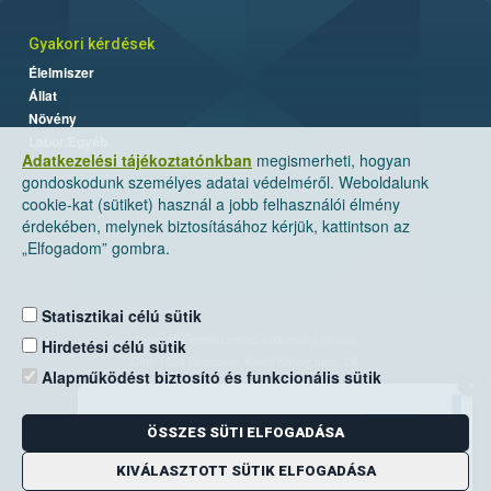
Gyakori kérdések
Élelmiszer
Állat
Növény
Labor/Egyéb
Adatkezelési tájékoztatónkban
megismerheti, hogyan
gondoskodunk személyes adatai védelméről. Weboldalunk
cookie-kat (sütiket) használ a jobb felhasználói élmény
érdekében, melynek biztosításához kérjük, kattintson az
„Elfogadom” gombra.
Statisztikai célú sütik
Nemzeti Élelmiszerlánc-biztonsági Hivatal
Hirdetési célú sütik
Cím: 1024 Budapest, Keleti Károly utca. 24.
Alapműködést biztosító és funkcionális sütik
×
Levelezési cím: 1525 Budapest. Pf. 30.
ÖSSZES SÜTI ELFOGADÁSA
E-mail:
ugyfelszolgalat@nebih.gov.hu
Zöld szám: 06-80/263-244
KIVÁLASZTOTT SÜTIK ELFOGADÁSA
Telefon: 06-1/ 336-9000