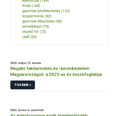
ellenőrzés
(149)
hírek
(148)
gyermek közétkeztetés
(110)
szupermenta
(92)
gyermek étkeztetés
(88)
termékteszt
(79)
vezető hír
(72)
rasff
(62)
2024. május 15, szerda
Illegális fakitermelés és -kereskedelem
Magyarországon: a 2023-as év összefoglalója
TOVÁBB >
2024. június 6, csütörtök
Az édesburgonya egyik legjelentősebb