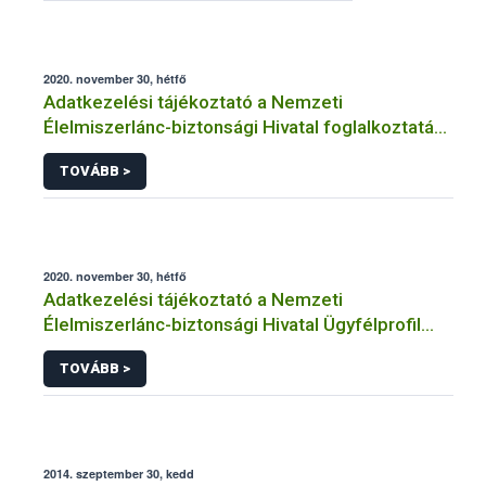
2020. november 30, hétfő
Adatkezelési tájékoztató a Nemzeti
Élelmiszerlánc-biztonsági Hivatal foglalkoztatási
jogviszony létesítésének előkészítéséhez, illetve
TOVÁBB >
kezdeményezéséhez, kiválasztási eljáráshoz,
önéletrajzok/álláspályázatok adatainak
kezeléséhez kapcsolódó adatkezeléséhez
2020. november 30, hétfő
Adatkezelési tájékoztató a Nemzeti
Élelmiszerlánc-biztonsági Hivatal Ügyfélprofil
Rendszerben családi gazdálkodás témakörben
TOVÁBB >
intézhető közhatalmi eljárásaihoz kapcsolódó
adatkezeléséhez
2014. szeptember 30, kedd