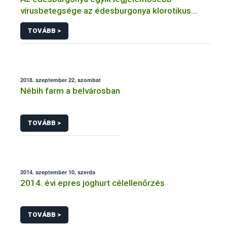
vírusbetegsége az édesburgonya klorotikus
törpülés vírus (SPCSV)
TOVÁBB >
2018. szeptember 22, szombat
Nébih farm a belvárosban
TOVÁBB >
2014. szeptember 10, szerda
2014. évi epres joghurt célellenőrzés
TOVÁBB >