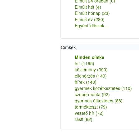
Elmúlt 24 órában
(0)
Elmúlt hét
(4)
Elmúlt hónap
(23)
Elmúlt év
(280)
Egyéni időszak…
Címkék
Minden címke
hír
(1195)
közlemény
(390)
ellenőrzés
(149)
hírek
(148)
gyermek közétkeztetés
(110)
szupermenta
(92)
gyermek étkeztetés
(88)
termékteszt
(79)
vezető hír
(72)
rasff
(62)