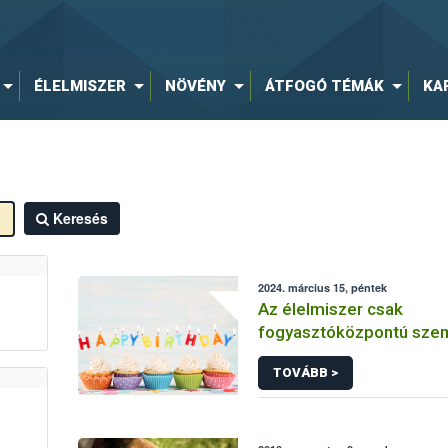
ÉLELMISZER
NÖVÉNY
ÁTFOGÓ TÉMÁK
KA
Keresés
2024. március 15, péntek
Az élelmiszer csak
fogyasztóközpontú szem
válhat valódi bizalmi te
TOVÁBB >