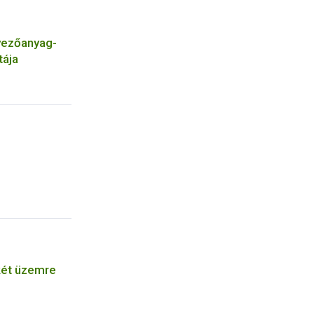
yezőanyag-
tája
két üzemre