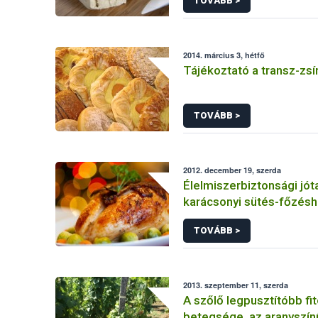
TOVÁBB >
2014. március 3, hétfő
Tájékoztató a transz-zsí
TOVÁBB >
2012. december 19, szerda
Élelmiszerbiztonsági jó
karácsonyi sütés-főzés
TOVÁBB >
2013. szeptember 11, szerda
A szőlő legpusztítóbb f
betegsége, az aranyszín