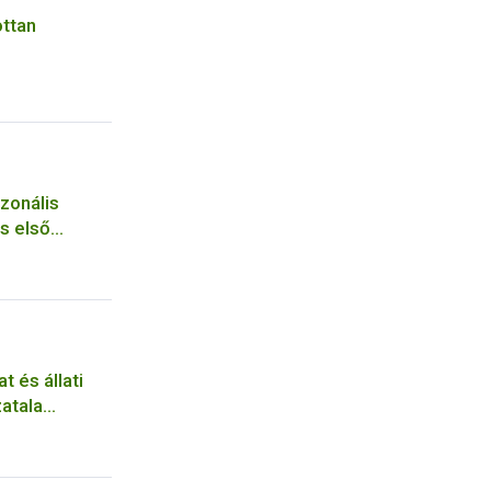
ottan
ezonális
s első
t és állati
atala
ágból