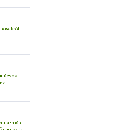
rsavakról
tanácsok
hez
itoplazmás
ű sárgaság