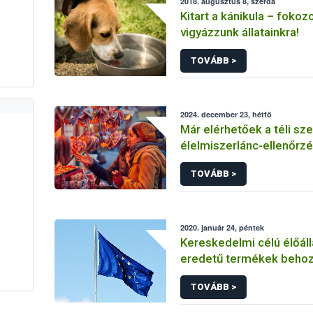
2018. augusztus 8, szerda
Kitart a kánikula – fokoz
vigyázzunk állatainkra!
TOVÁBB >
2024. december 23, hétfő
Már elérhetőek a téli sz
élelmiszerlánc-ellenőrzé
eredményei
TOVÁBB >
2020. január 24, péntek
Kereskedelmi célú élőálla
eredetű termékek behoz
harmadik (nem EU) orsz
TOVÁBB >