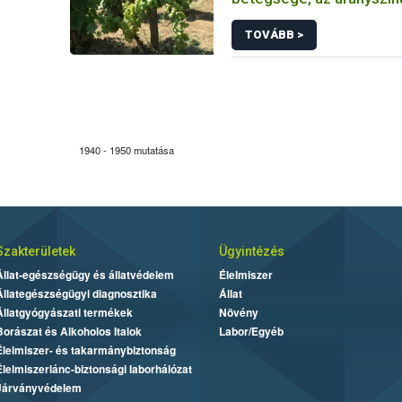
Grapevine flavescence d
TOVÁBB >
1940 - 1950 mutatása
Szakterületek
Ügyintézés
Állat-egészségügy és állatvédelem
Élelmiszer
Állategészségügyi diagnosztika
Állat
Állatgyógyászati termékek
Növény
Borászat és Alkoholos Italok
Labor/Egyéb
Élelmiszer- és takarmánybiztonság
Élelmiszerlánc-biztonsági laborhálózat
Járványvédelem