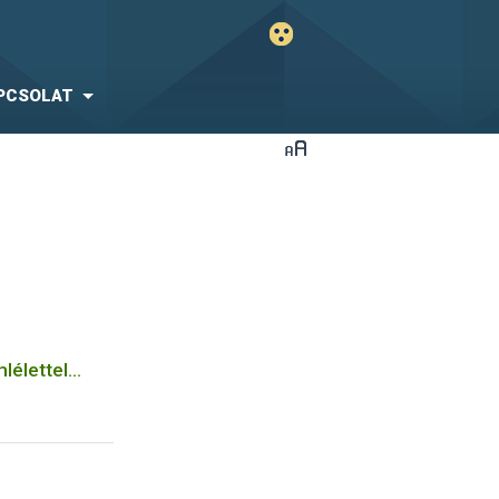
PCSOLAT
lélettel
rmékké