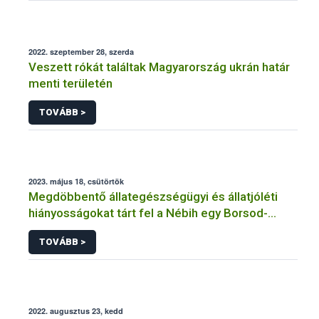
2022. szeptember 28, szerda
Veszett rókát találtak Magyarország ukrán határ
menti területén
TOVÁBB >
2023. május 18, csütörtök
Megdöbbentő állategészségügyi és állatjóléti
hiányosságokat tárt fel a Nébih egy Borsod-
Abaúj-Zemplén vármegyei szarvasmarhatartónál
TOVÁBB >
2022. augusztus 23, kedd