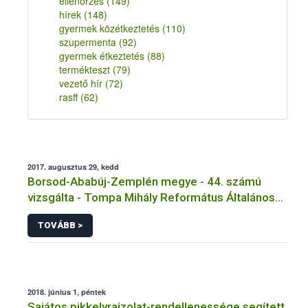
ellenőrzés
(149)
hírek
(148)
gyermek közétkeztetés
(110)
szupermenta
(92)
gyermek étkeztetés
(88)
termékteszt
(79)
vezető hír
(72)
rasff
(62)
2017. augusztus 29, kedd
Borsod-Ababúj-Zemplén megye - 44. számú
vizsgálta - Tompa Mihály Református Általános
Iskola Tálalókonyha - Kazinczbarcika
TOVÁBB >
2018. június 1, péntek
Sajátos pikkelyrajzolat-rendellenessége segített