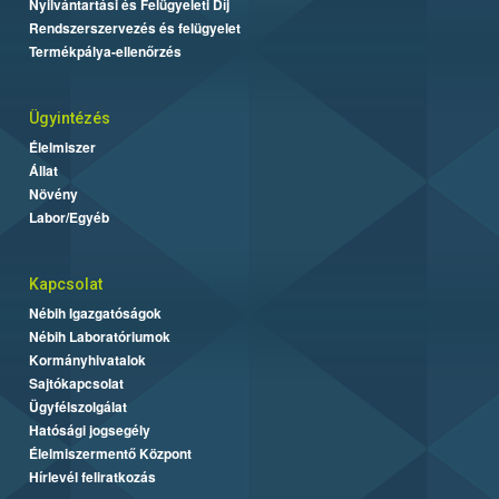
Nyilvántartási és Felügyeleti Díj
Rendszerszervezés és felügyelet
Termékpálya-ellenőrzés
Ügyintézés
Élelmiszer
Állat
Növény
Labor/Egyéb
Kapcsolat
Nébih Igazgatóságok
Nébih Laboratóriumok
Kormányhivatalok
Sajtókapcsolat
Ügyfélszolgálat
Hatósági jogsegély
Élelmiszermentő Központ
Hírlevél feliratkozás