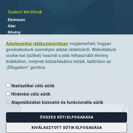
Gyakori kérdések
Élelmiszer
Állat
Növény
Labor/Egyéb
Adatkezelési tájékoztatónkban
megismerheti, hogyan
gondoskodunk személyes adatai védelméről. Weboldalunk
cookie-kat (sütiket) használ a jobb felhasználói élmény
érdekében, melynek biztosításához kérjük, kattintson az
„Elfogadom” gombra.
Statisztikai célú sütik
Nemzeti Élelmiszerlánc-biztonsági Hivatal
Hirdetési célú sütik
Cím: 1024 Budapest, Keleti Károly utca. 24.
Alapműködést biztosító és funkcionális sütik
×
Levelezési cím: 1525 Budapest. Pf. 30.
ÖSSZES SÜTI ELFOGADÁSA
E-mail:
ugyfelszolgalat@nebih.gov.hu
Zöld szám: 06-80/263-244
KIVÁLASZTOTT SÜTIK ELFOGADÁSA
Telefon: 06-1/ 336-9000