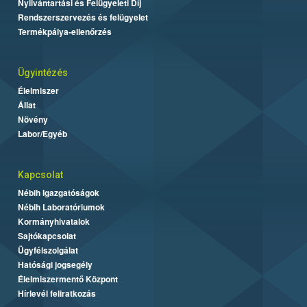
Nyilvántartási és Felügyeleti Díj
Rendszerszervezés és felügyelet
Termékpálya-ellenőrzés
Ügyintézés
Élelmiszer
Állat
Növény
Labor/Egyéb
Kapcsolat
Nébih Igazgatóságok
Nébih Laboratóriumok
Kormányhivatalok
Sajtókapcsolat
Ügyfélszolgálat
Hatósági jogsegély
Élelmiszermentő Központ
Hírlevél feliratkozás