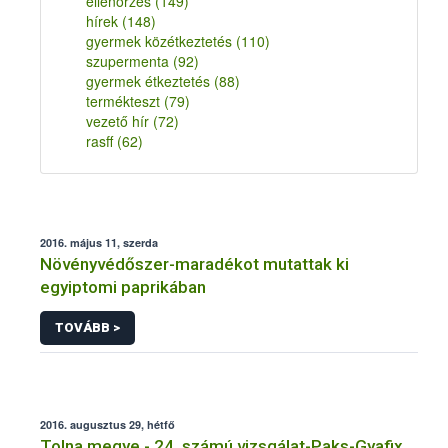
ellenőrzés
(149)
hírek
(148)
gyermek közétkeztetés
(110)
szupermenta
(92)
gyermek étkeztetés
(88)
termékteszt
(79)
vezető hír
(72)
rasff
(62)
2016. május 11, szerda
Növényvédőszer-maradékot mutattak ki
egyiptomi paprikában
TOVÁBB >
2016. augusztus 29, hétfő
Tolna megye - 24. számú vizsgálat-Paks-Gyafix