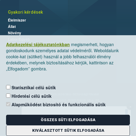
Gyakori kérdések
Élelmiszer
Állat
Növény
Labor/Egyéb
Adatkezelési tájékoztatónkban
megismerheti, hogyan
gondoskodunk személyes adatai védelméről. Weboldalunk
cookie-kat (sütiket) használ a jobb felhasználói élmény
érdekében, melynek biztosításához kérjük, kattintson az
„Elfogadom” gombra.
Statisztikai célú sütik
Nemzeti Élelmiszerlánc-biztonsági Hivatal
Hirdetési célú sütik
Cím: 1024 Budapest, Keleti Károly utca. 24.
Alapműködést biztosító és funkcionális sütik
×
Levelezési cím: 1525 Budapest. Pf. 30.
ÖSSZES SÜTI ELFOGADÁSA
E-mail:
ugyfelszolgalat@nebih.gov.hu
Zöld szám: 06-80/263-244
KIVÁLASZTOTT SÜTIK ELFOGADÁSA
Telefon: 06-1/ 336-9000