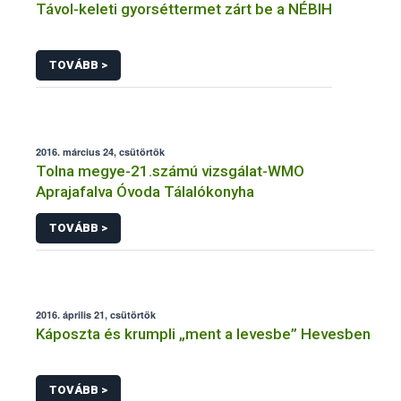
Távol-keleti gyorséttermet zárt be a NÉBIH
TOVÁBB >
2016. március 24, csütörtök
Tolna megye-21.számú vizsgálat-WMO
Aprajafalva Óvoda Tálalókonyha
TOVÁBB >
2016. április 21, csütörtök
Káposzta és krumpli „ment a levesbe” Hevesben
TOVÁBB >