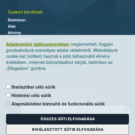
Gyakori kérdések
Élelmiszer
Állat
Növény
Labor/Egyéb
Adatkezelési tájékoztatónkban
megismerheti, hogyan
gondoskodunk személyes adatai védelméről. Weboldalunk
cookie-kat (sütiket) használ a jobb felhasználói élmény
érdekében, melynek biztosításához kérjük, kattintson az
„Elfogadom” gombra.
Statisztikai célú sütik
Nemzeti Élelmiszerlánc-biztonsági Hivatal
Hirdetési célú sütik
Cím: 1024 Budapest, Keleti Károly utca. 24.
Alapműködést biztosító és funkcionális sütik
×
Levelezési cím: 1525 Budapest. Pf. 30.
ÖSSZES SÜTI ELFOGADÁSA
E-mail:
ugyfelszolgalat@nebih.gov.hu
Zöld szám: 06-80/263-244
KIVÁLASZTOTT SÜTIK ELFOGADÁSA
Telefon: 06-1/ 336-9000