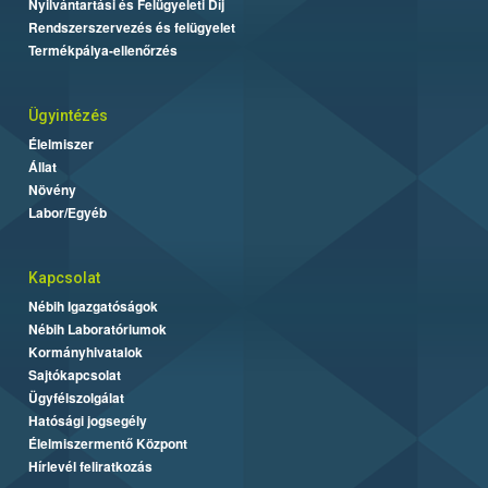
Nyilvántartási és Felügyeleti Díj
Rendszerszervezés és felügyelet
Termékpálya-ellenőrzés
Ügyintézés
Élelmiszer
Állat
Növény
Labor/Egyéb
Kapcsolat
Nébih Igazgatóságok
Nébih Laboratóriumok
Kormányhivatalok
Sajtókapcsolat
Ügyfélszolgálat
Hatósági jogsegély
Élelmiszermentő Központ
Hírlevél feliratkozás