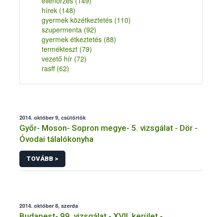
ellenőrzés
(149)
hírek
(148)
gyermek közétkeztetés
(110)
szupermenta
(92)
gyermek étkeztetés
(88)
termékteszt
(79)
vezető hír
(72)
rasff
(62)
2014. október 9, csütörtök
Győr- Moson- Sopron megye- 5. vizsgálat - Dör -
Óvodai tálalókonyha
TOVÁBB >
2014. október 8, szerda
Budapest- 99. vizsgálat - XVII. kerület -