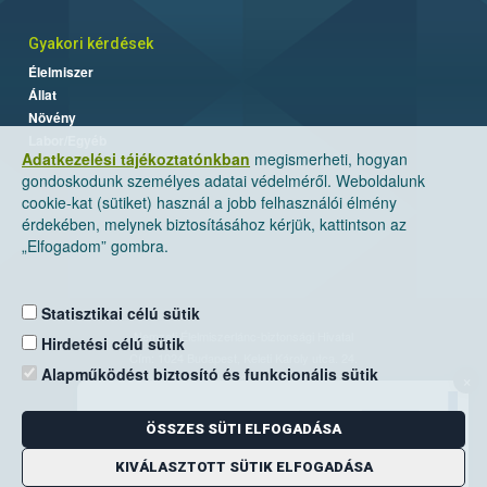
Gyakori kérdések
Élelmiszer
Állat
Növény
Labor/Egyéb
Adatkezelési tájékoztatónkban
megismerheti, hogyan
gondoskodunk személyes adatai védelméről. Weboldalunk
cookie-kat (sütiket) használ a jobb felhasználói élmény
érdekében, melynek biztosításához kérjük, kattintson az
„Elfogadom” gombra.
Statisztikai célú sütik
Nemzeti Élelmiszerlánc-biztonsági Hivatal
Hirdetési célú sütik
Cím: 1024 Budapest, Keleti Károly utca. 24.
Alapműködést biztosító és funkcionális sütik
×
Levelezési cím: 1525 Budapest. Pf. 30.
ÖSSZES SÜTI ELFOGADÁSA
E-mail:
ugyfelszolgalat@nebih.gov.hu
Zöld szám: 06-80/263-244
KIVÁLASZTOTT SÜTIK ELFOGADÁSA
Telefon: 06-1/ 336-9000