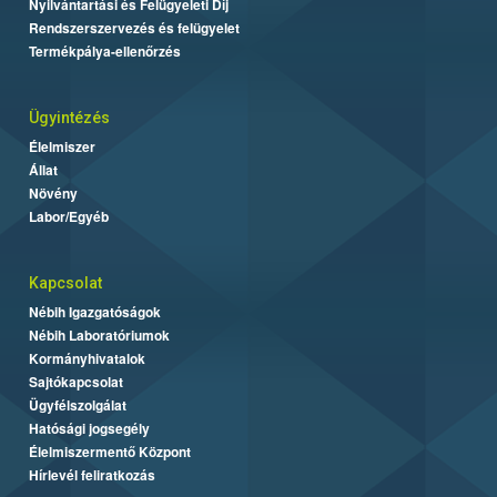
Nyilvántartási és Felügyeleti Díj
Rendszerszervezés és felügyelet
Termékpálya-ellenőrzés
Ügyintézés
Élelmiszer
Állat
Növény
Labor/Egyéb
Kapcsolat
Nébih Igazgatóságok
Nébih Laboratóriumok
Kormányhivatalok
Sajtókapcsolat
Ügyfélszolgálat
Hatósági jogsegély
Élelmiszermentő Központ
Hírlevél feliratkozás