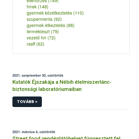
ellenőrzés
(149)
hírek
(148)
gyermek közétkeztetés
(110)
szupermenta
(92)
gyermek étkeztetés
(88)
termékteszt
(79)
vezető hír
(72)
rasff
(62)
2021. szeptember 30, csütörtök
Kutatók Éjszakája a Nébih élelmiszerlánc-
biztonsági laboratóriumaiban
TOVÁBB >
2021. március 4, csütörtök
Street food vendéglátóhelyet függesztett fel