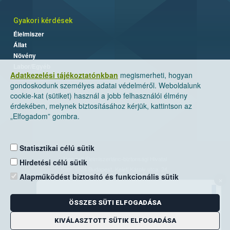
Gyakori kérdések
Élelmiszer
Állat
Növény
Labor/Egyéb
Adatkezelési tájékoztatónkban
megismerheti, hogyan
gondoskodunk személyes adatai védelméről. Weboldalunk
cookie-kat (sütiket) használ a jobb felhasználói élmény
érdekében, melynek biztosításához kérjük, kattintson az
„Elfogadom” gombra.
Statisztikai célú sütik
Nemzeti Élelmiszerlánc-biztonsági Hivatal
Hirdetési célú sütik
Cím: 1024 Budapest, Keleti Károly utca. 24.
Alapműködést biztosító és funkcionális sütik
×
Levelezési cím: 1525 Budapest. Pf. 30.
ÖSSZES SÜTI ELFOGADÁSA
E-mail:
ugyfelszolgalat@nebih.gov.hu
Zöld szám: 06-80/263-244
KIVÁLASZTOTT SÜTIK ELFOGADÁSA
Telefon: 06-1/ 336-9000