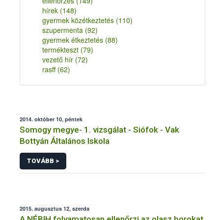
ellenőrzés
(149)
hírek
(148)
gyermek közétkeztetés
(110)
szupermenta
(92)
gyermek étkeztetés
(88)
termékteszt
(79)
vezető hír
(72)
rasff
(62)
2014. október 10, péntek
Somogy megye- 1. vizsgálat - Siófok - Vak
Bottyán Általános Iskola
TOVÁBB >
2015. augusztus 12, szerda
A NÉBIH folyamatosan ellenőrzi az olasz borokat