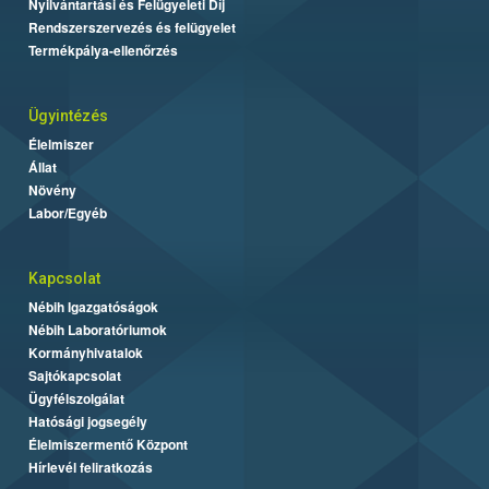
Nyilvántartási és Felügyeleti Díj
Rendszerszervezés és felügyelet
Termékpálya-ellenőrzés
Ügyintézés
Élelmiszer
Állat
Növény
Labor/Egyéb
Kapcsolat
Nébih Igazgatóságok
Nébih Laboratóriumok
Kormányhivatalok
Sajtókapcsolat
Ügyfélszolgálat
Hatósági jogsegély
Élelmiszermentő Központ
Hírlevél feliratkozás