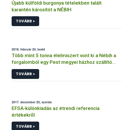
Újabb külföldi burgonya tételekben talált
karantén károsítót a NÉBIH
TOVÁBB >
2018. február 20, kedd
Több mint 5 tonna élelmiszert vont ki a Nébih a
forgalomból egy Pest megyei házhoz szállító
cégnél
TOVÁBB >
2017. december 20, szerda
EFSA-különkiadás az étrendi referencia
értékekről
TOVÁBB >