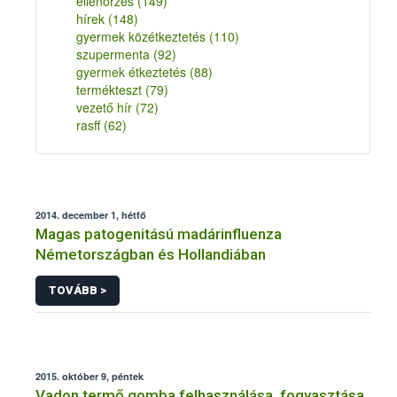
ellenőrzés
(149)
hírek
(148)
gyermek közétkeztetés
(110)
szupermenta
(92)
gyermek étkeztetés
(88)
termékteszt
(79)
vezető hír
(72)
rasff
(62)
2014. december 1, hétfő
Magas patogenitású madárinfluenza
Németországban és Hollandiában
TOVÁBB >
2015. október 9, péntek
Vadon termő gomba felhasználása, fogyasztása