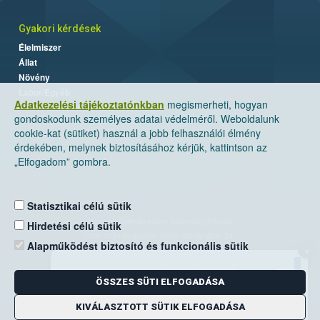
Gyakori kérdések
Élelmiszer
Állat
Növény
Labor/Egyéb
Adatkezelési tájékoztatónkban
megismerheti, hogyan
gondoskodunk személyes adatai védelméről. Weboldalunk
cookie-kat (sütiket) használ a jobb felhasználói élmény
érdekében, melynek biztosításához kérjük, kattintson az
„Elfogadom” gombra.
Statisztikai célú sütik
Nemzeti Élelmiszerlánc-biztonsági Hivatal
Hirdetési célú sütik
Cím: 1024 Budapest, Keleti Károly utca. 24.
Alapműködést biztosító és funkcionális sütik
×
Levelezési cím: 1525 Budapest. Pf. 30.
ÖSSZES SÜTI ELFOGADÁSA
E-mail:
ugyfelszolgalat@nebih.gov.hu
Zöld szám: 06-80/263-244
KIVÁLASZTOTT SÜTIK ELFOGADÁSA
Telefon: 06-1/ 336-9000