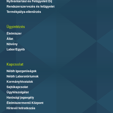
Nyilvántartási és Felügyeleti Díj
Rendszerszervezés és felügyelet
Termékpálya-ellenőrzés
Ügyintézés
Élelmiszer
Állat
Növény
Labor/Egyéb
Kapcsolat
Nébih Igazgatóságok
Nébih Laboratóriumok
Kormányhivatalok
Sajtókapcsolat
Ügyfélszolgálat
Hatósági jogsegély
Élelmiszermentő Központ
Hírlevél feliratkozás