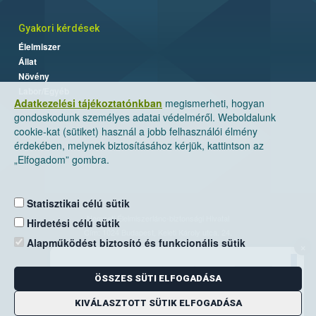
Gyakori kérdések
Élelmiszer
Állat
Növény
Labor/Egyéb
Adatkezelési tájékoztatónkban
megismerheti, hogyan
gondoskodunk személyes adatai védelméről. Weboldalunk
cookie-kat (sütiket) használ a jobb felhasználói élmény
érdekében, melynek biztosításához kérjük, kattintson az
„Elfogadom” gombra.
Statisztikai célú sütik
Nemzeti Élelmiszerlánc-biztonsági Hivatal
Hirdetési célú sütik
Cím: 1024 Budapest, Keleti Károly utca. 24.
Alapműködést biztosító és funkcionális sütik
×
Levelezési cím: 1525 Budapest. Pf. 30.
ÖSSZES SÜTI ELFOGADÁSA
E-mail:
ugyfelszolgalat@nebih.gov.hu
Zöld szám: 06-80/263-244
KIVÁLASZTOTT SÜTIK ELFOGADÁSA
Telefon: 06-1/ 336-9000