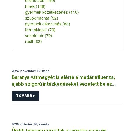
ellenőrzés
(149)
hírek
(148)
gyermek közétkeztetés
(110)
szupermenta
(92)
gyermek étkeztetés
(88)
termékteszt
(79)
vezető hír
(72)
rasff
(62)
2024. november 12, kedd
Baranya vármegyét is elérte a madárinfluenza,
újabb szigorú intézkedéseket vezetett be az
országos főállatorvos
TOVÁBB >
2025. március 26, szerda
Újabb telepen igazolták a ragadós száj- és