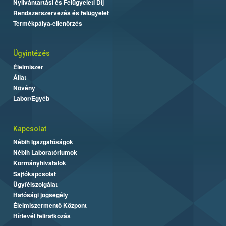
Nyilvántartási és Felügyeleti Díj
Rendszerszervezés és felügyelet
Termékpálya-ellenőrzés
Ügyintézés
Élelmiszer
Állat
Növény
Labor/Egyéb
Kapcsolat
Nébih Igazgatóságok
Nébih Laboratóriumok
Kormányhivatalok
Sajtókapcsolat
Ügyfélszolgálat
Hatósági jogsegély
Élelmiszermentő Központ
Hírlevél feliratkozás