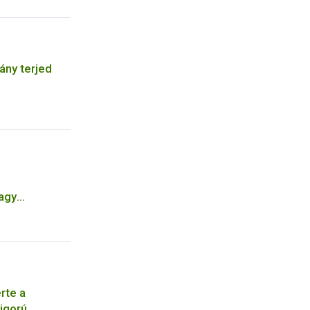
ány terjed
agy
gár fajt
rte a
igorú