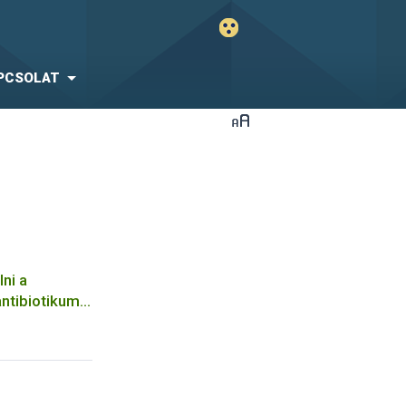
PCSOLAT
ni a
ntibiotikum
rendszerben