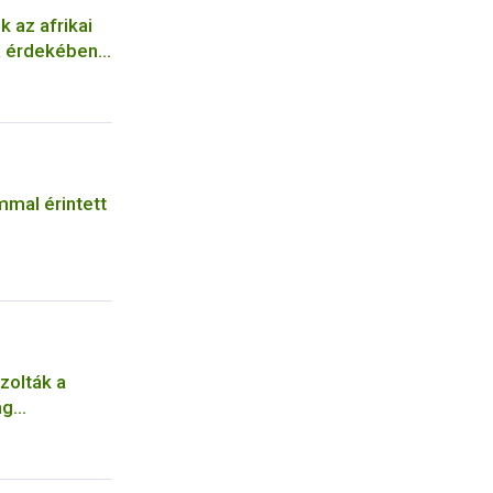
 az afrikai
a érdekében
yhoz
ommal érintett
zolták a
ág