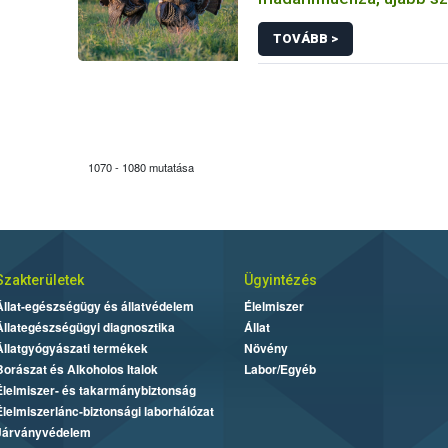
intézkedéseket vezetett
TOVÁBB >
országos főállatorvos
1070 - 1080 mutatása
Szakterületek
Ügyintézés
Állat-egészségügy és állatvédelem
Élelmiszer
Állategészségügyi diagnosztika
Állat
Állatgyógyászati termékek
Növény
Borászat és Alkoholos Italok
Labor/Egyéb
Élelmiszer- és takarmánybiztonság
Élelmiszerlánc-biztonsági laborhálózat
Járványvédelem