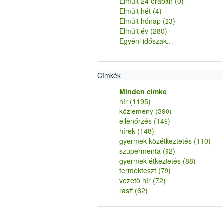
Elmúlt 24 órában
(0)
Elmúlt hét
(4)
Elmúlt hónap
(23)
Elmúlt év
(280)
Egyéni időszak…
Címkék
Minden címke
hír
(1195)
közlemény
(390)
ellenőrzés
(149)
hírek
(148)
gyermek közétkeztetés
(110)
szupermenta
(92)
gyermek étkeztetés
(88)
termékteszt
(79)
vezető hír
(72)
rasff
(62)