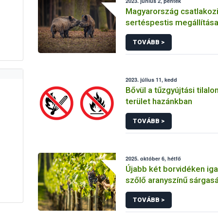
2023. június 2, péntek
Magyarország csatlakozik
sertéspestis megállítás
indított európai kampán
TOVÁBB >
(#StopASF)
2023. július 11, kedd
Bővül a tűzgyújtási tilal
terület hazánkban
TOVÁBB >
2025. október 6, hétfő
Újabb két borvidéken iga
szőlő aranyszínű sárgas
betegséget
TOVÁBB >