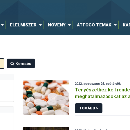
ÉLELMISZER
NÖVÉNY
ÁTFOGÓ TÉMÁK
KA
Keresés
2022. augusztus 25, csütörtök
Tenyészethez kell rendel
meghatalmazásokat az a
felhasználás jelentési 
TOVÁBB >