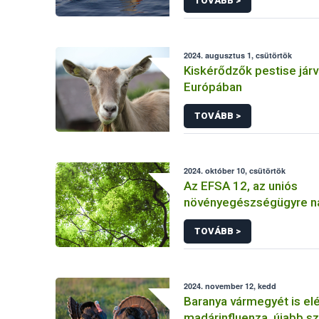
TOVÁBB >
2024. augusztus 1, csütörtök
Kiskérődzők pestise járv
Európában
TOVÁBB >
2024. október 10, csütörtök
Az EFSA 12, az uniós
növényegészségügyre n
kockázatot jelentő szúbo
TOVÁBB >
azonosított
2024. november 12, kedd
Baranya vármegyét is elé
madárinfluenza, újabb sz