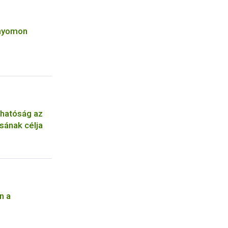
 nyomon
thatóság az
sának célja
n a