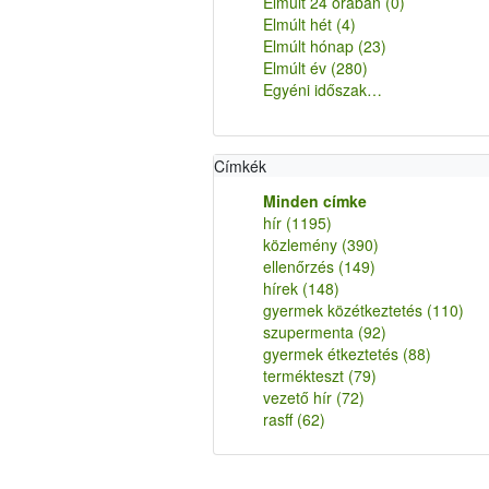
Elmúlt 24 órában
(0)
Elmúlt hét
(4)
Elmúlt hónap
(23)
Elmúlt év
(280)
Egyéni időszak…
Címkék
Minden címke
hír
(1195)
közlemény
(390)
ellenőrzés
(149)
hírek
(148)
gyermek közétkeztetés
(110)
szupermenta
(92)
gyermek étkeztetés
(88)
termékteszt
(79)
vezető hír
(72)
rasff
(62)