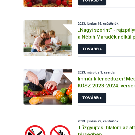
TOVÁBB >
2023. június 15, csütörtök
„Nagyi szerint” - rajzpál
a Nébih Maradék nélkül 
TOVÁBB >
2023. március 1, szerda
Immár kilencedszer! Meg
KÖSZ 2023-2024. versen
TOVÁBB >
2023. június 22, csütörtök
Tűzgyújtási tilalom az alf
térségben