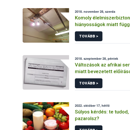
2018. november 28, szerda
Komoly élelmiszerbizton
hiányosságok miatt függ
a Nébih egy fővárosi cu
TOVÁBB >
működését
2018. szeptember 28, péntek
Változások az afrikai se
miatt bevezetett előírá
TOVÁBB >
2022. október 17, hétfő
Súlyos kérdés: te tudod,
pazarolsz?