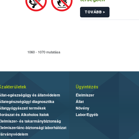
TOVÁBB >
1060 - 1070 mutatása
Szakterületek
Ügyintézés
Állat-egészségügy és állatvédelem
Élelmiszer
Állategészségügyi diagnosztika
Állat
Állatgyógyászati termékek
Növény
Borászat és Alkoholos Italok
Labor/Egyéb
Élelmiszer- és takarmánybiztonság
Élelmiszerlánc-biztonsági laborhálózat
Járványvédelem