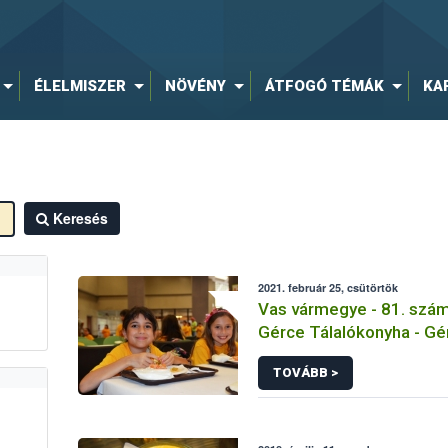
ÉLELMISZER
NÖVÉNY
ÁTFOGÓ TÉMÁK
KA
Keresés
2021. február 25, csütörtök
Vas vármegye - 81. számú
Gérce Tálalókonyha - Gé
TOVÁBB >