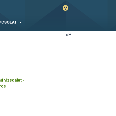
PCSOLAT
 vizsgálat -
rce