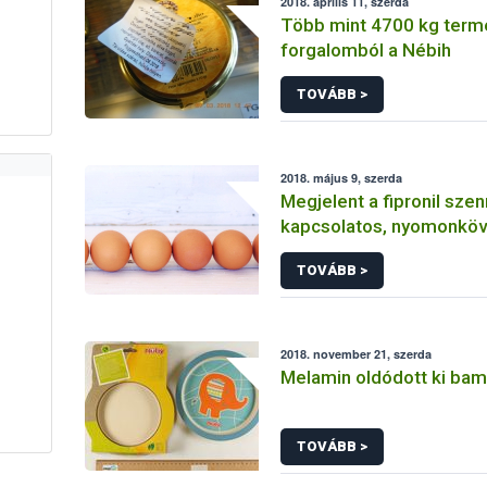
2018. április 11, szerda
Több mint 4700 kg termé
forgalomból a Nébih
TOVÁBB >
2018. május 9, szerda
Megjelent a fipronil sz
kapcsolatos, nyomonköv
monitoring-vizsgálat e
TOVÁBB >
2018. november 21, szerda
Melamin oldódott ki bam
TOVÁBB >