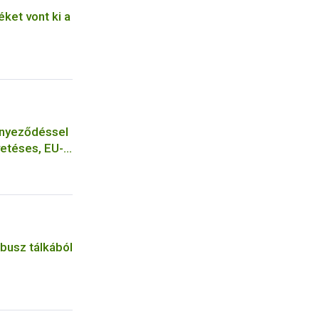
ket vont ki a
ennyeződéssel
etéses, EU-s
redménye
busz tálkából