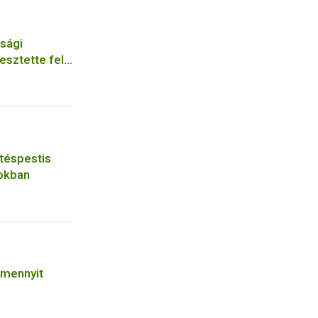
sági
esztette fel
krászüzem
rtéspestis
sokban
 mennyit