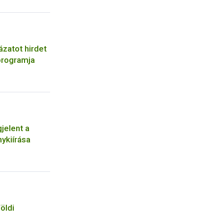
yázatot hirdet
programja
jelent a
ykiírása
öldi