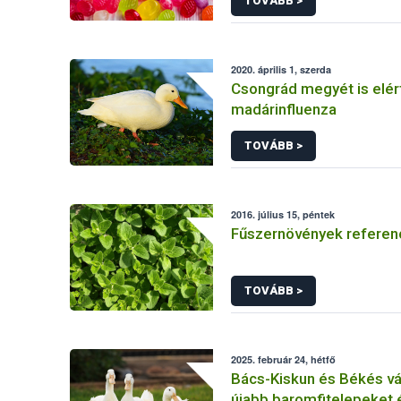
TOVÁBB >
2020. április 1, szerda
Csongrád megyét is elér
madárinfluenza
TOVÁBB >
2016. július 15, péntek
Fűszernövények referenc
TOVÁBB >
2025. február 24, hétfő
Bács-Kiskun és Békés 
újabb baromfitelepeket é