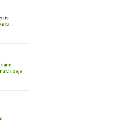
n is
uenza
rlánc-
 határideje
és