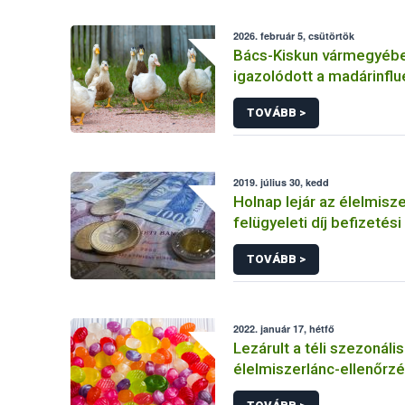
2026. február 5, csütörtök
Bács-Kiskun vármegyébe
igazolódott a madárinfl
jelenléte
TOVÁBB >
2019. július 30, kedd
Holnap lejár az élelmisze
felügyeleti díj befizetési
TOVÁBB >
2022. január 17, hétfő
Lezárult a téli szezonális
élelmiszerlánc-ellenőrz