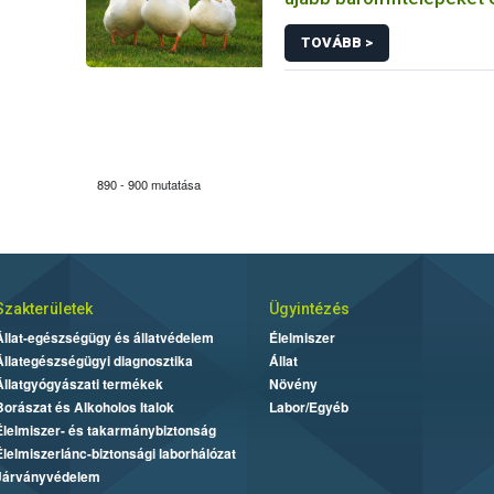
madárinfluenza
TOVÁBB >
890 - 900 mutatása
Szakterületek
Ügyintézés
Állat-egészségügy és állatvédelem
Élelmiszer
Állategészségügyi diagnosztika
Állat
Állatgyógyászati termékek
Növény
Borászat és Alkoholos Italok
Labor/Egyéb
Élelmiszer- és takarmánybiztonság
Élelmiszerlánc-biztonsági laborhálózat
Járványvédelem