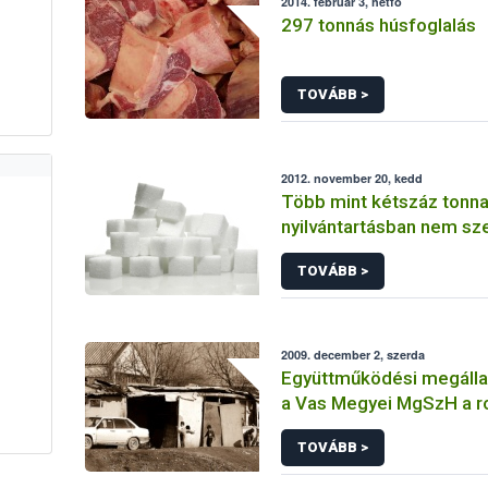
2014. február 3, hétfő
297 tonnás húsfoglalás
TOVÁBB >
2012. november 20, kedd
Több mint kétszáz tonna
nyilvántartásban nem sz
foglaltak le az élelmisze
TOVÁBB >
hatóságok
2009. december 2, szerda
Együttműködési megállap
a Vas Megyei MgSzH a 
felzákóztatása érdekéb
TOVÁBB >