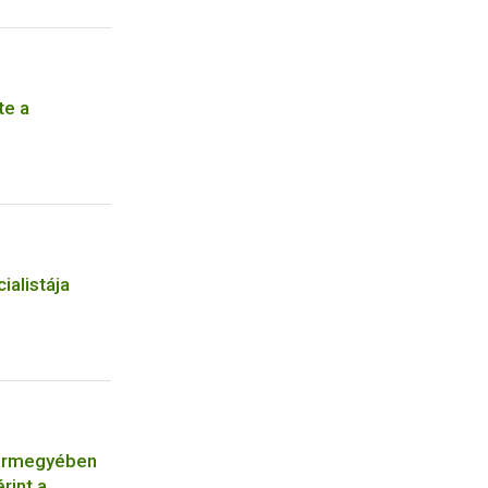
te a
ialistája
vármegyében
rint a