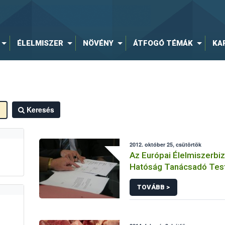
ÉLELMISZER
NÖVÉNY
ÁTFOGÓ TÉMÁK
KA
Keresés
2012. október 25, csütörtök
Az Európai Élelmiszerbi
Hatóság Tanácsadó Tes
tagjainak nyilatkozata az
TOVÁBB >
Élelmiszerbiztonsági Ha
megalapításának 10. évf
alkalmából