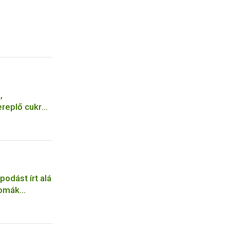
,
ereplő cukrot
rbiztonsági
odást írt alá
romák
en