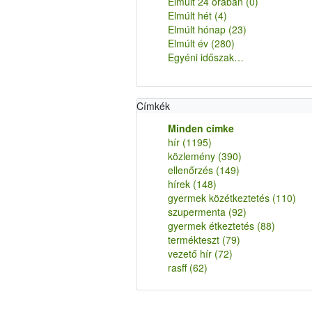
Elmúlt 24 órában
(0)
Elmúlt hét
(4)
Elmúlt hónap
(23)
Elmúlt év
(280)
Egyéni időszak…
Címkék
Minden címke
hír
(1195)
közlemény
(390)
ellenőrzés
(149)
hírek
(148)
gyermek közétkeztetés
(110)
szupermenta
(92)
gyermek étkeztetés
(88)
termékteszt
(79)
vezető hír
(72)
rasff
(62)