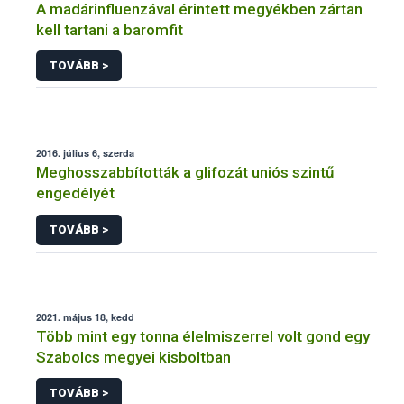
A madárinfluenzával érintett megyékben zártan
kell tartani a baromfit
TOVÁBB >
2016. július 6, szerda
Meghosszabbították a glifozát uniós szintű
engedélyét
TOVÁBB >
2021. május 18, kedd
Több mint egy tonna élelmiszerrel volt gond egy
Szabolcs megyei kisboltban
TOVÁBB >