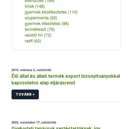
ellenőrzés
(149)
hírek
(148)
gyermek közétkeztetés
(110)
szupermenta
(92)
gyermek étkeztetés
(88)
termékteszt
(79)
vezető hír
(72)
rasff
(62)
2015. március 5, csütörtök
Élő állat és állati termék export bizonyítványokkal
kapcsolatos alap eljárásrend
TOVÁBB >
2022. november 17, csütörtök
Gyakorlati tanácsok sertéstartóknak: így