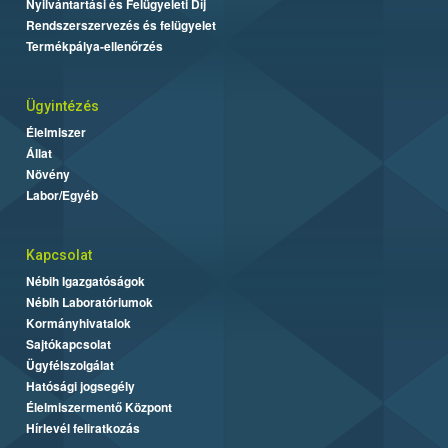
Nyilvántartási és Felügyeleti Díj
Rendszerszervezés és felügyelet
Termékpálya-ellenőrzés
Ügyintézés
Élelmiszer
Állat
Növény
Labor/Egyéb
Kapcsolat
Nébih Igazgatóságok
Nébih Laboratóriumok
Kormányhivatalok
Sajtókapcsolat
Ügyfélszolgálat
Hatósági jogsegély
Élelmiszermentő Központ
Hírlevél feliratkozás