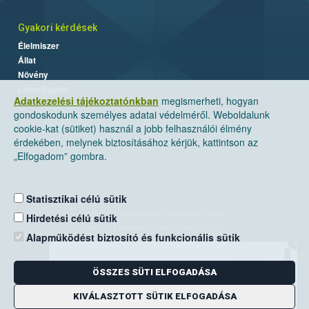
Gyakori kérdések
Élelmiszer
Állat
Növény
Labor/Egyéb
Adatkezelési tájékoztatónkban
megismerheti, hogyan
gondoskodunk személyes adatai védelméről. Weboldalunk
cookie-kat (sütiket) használ a jobb felhasználói élmény
érdekében, melynek biztosításához kérjük, kattintson az
„Elfogadom” gombra.
Statisztikai célú sütik
Nemzeti Élelmiszerlánc-biztonsági Hivatal
Hirdetési célú sütik
Cím: 1024 Budapest, Keleti Károly utca. 24.
Alapműködést biztosító és funkcionális sütik
×
Levelezési cím: 1525 Budapest. Pf. 30.
ÖSSZES SÜTI ELFOGADÁSA
E-mail:
ugyfelszolgalat@nebih.gov.hu
Zöld szám: 06-80/263-244
KIVÁLASZTOTT SÜTIK ELFOGADÁSA
Telefon: 06-1/ 336-9000