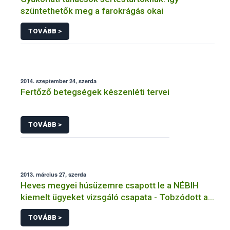
szüntethetők meg a farokrágás okai
TOVÁBB >
2014. szeptember 24, szerda
Fertőző betegségek készenléti tervei
TOVÁBB >
2013. március 27, szerda
Heves megyei húsüzemre csapott le a NÉBIH
kiemelt ügyeket vizsgáló csapata - Tobzódott a
szabálytalanságokban az alig három hónapja
TOVÁBB >
újranyitott előállító hely