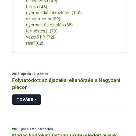
ellenőrzés
(149)
hírek
(148)
gyermek közétkeztetés
(110)
szupermenta
(92)
gyermek étkeztetés
(88)
termékteszt
(79)
vezető hír
(72)
rasff
(62)
2013. április 19, péntek
Folytatódott az éjszakai ellenőrzés a Nagybani
piacon
TOVÁBB >
2019. június 27, csütörtök
Magas kadmium tartalmú kutyaeledelt hívnak