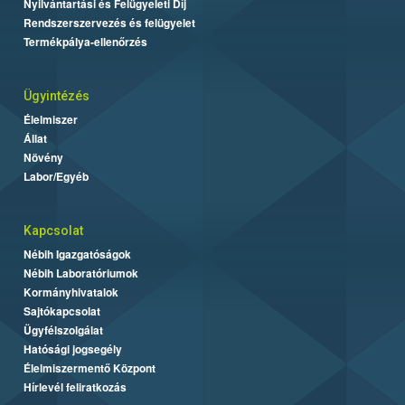
Nyilvántartási és Felügyeleti Díj
Rendszerszervezés és felügyelet
Termékpálya-ellenőrzés
Ügyintézés
Élelmiszer
Állat
Növény
Labor/Egyéb
Kapcsolat
Nébih Igazgatóságok
Nébih Laboratóriumok
Kormányhivatalok
Sajtókapcsolat
Ügyfélszolgálat
Hatósági jogsegély
Élelmiszermentő Központ
Hírlevél feliratkozás