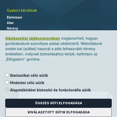
Gyakori kérdések
Élelmiszer
Állat
Növény
Labor/Egyéb
Adatkezelési tájékoztatónkban
megismerheti, hogyan
gondoskodunk személyes adatai védelméről. Weboldalunk
cookie-kat (sütiket) használ a jobb felhasználói élmény
érdekében, melynek biztosításához kérjük, kattintson az
„Elfogadom” gombra.
Statisztikai célú sütik
Nemzeti Élelmiszerlánc-biztonsági Hivatal
Hirdetési célú sütik
Cím: 1024 Budapest, Keleti Károly utca. 24.
Alapműködést biztosító és funkcionális sütik
×
Levelezési cím: 1525 Budapest. Pf. 30.
ÖSSZES SÜTI ELFOGADÁSA
E-mail:
ugyfelszolgalat@nebih.gov.hu
Zöld szám: 06-80/263-244
KIVÁLASZTOTT SÜTIK ELFOGADÁSA
Telefon: 06-1/ 336-9000