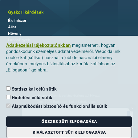
Gyakori kérdések
Élelmiszer
Állat
Növény
Labor/Egyéb
Adatkezelési tájékoztatónkban
megismerheti, hogyan
gondoskodunk személyes adatai védelméről. Weboldalunk
cookie-kat (sütiket) használ a jobb felhasználói élmény
érdekében, melynek biztosításához kérjük, kattintson az
„Elfogadom” gombra.
Statisztikai célú sütik
Nemzeti Élelmiszerlánc-biztonsági Hivatal
Hirdetési célú sütik
Cím: 1024 Budapest, Keleti Károly utca. 24.
Alapműködést biztosító és funkcionális sütik
×
Levelezési cím: 1525 Budapest. Pf. 30.
ÖSSZES SÜTI ELFOGADÁSA
E-mail:
ugyfelszolgalat@nebih.gov.hu
Zöld szám: 06-80/263-244
KIVÁLASZTOTT SÜTIK ELFOGADÁSA
Telefon: 06-1/ 336-9000