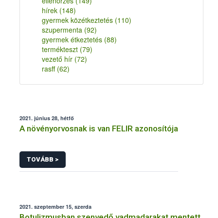
ellenőrzés
(149)
hírek
(148)
gyermek közétkeztetés
(110)
szupermenta
(92)
gyermek étkeztetés
(88)
termékteszt
(79)
vezető hír
(72)
rasff
(62)
2021. június 28, hétfő
A növényorvosnak is van FELIR azonosítója
TOVÁBB >
2021. szeptember 15, szerda
Botulizmusban szenvedő vadmadarakat mentett