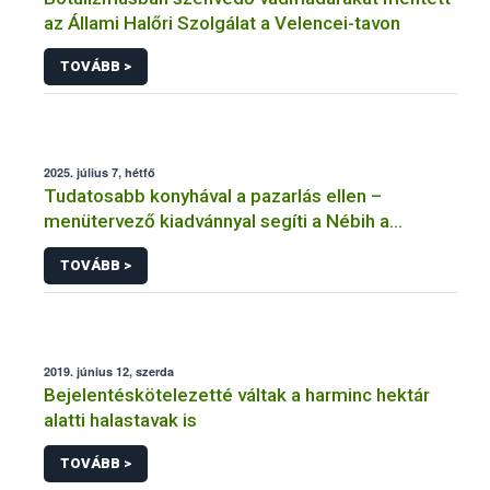
az Állami Halőri Szolgálat a Velencei-tavon
TOVÁBB >
2025. július 7, hétfő
Tudatosabb konyhával a pazarlás ellen –
menütervező kiadvánnyal segíti a Nébih a
háztartásokat
TOVÁBB >
2019. június 12, szerda
Bejelentéskötelezetté váltak a harminc hektár
alatti halastavak is
TOVÁBB >