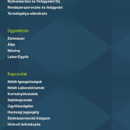
Nyilvántartási és Felügyeleti Díj
Rendszerszervezés és felügyelet
Termékpálya-ellenőrzés
Ügyintézés
Élelmiszer
Állat
Növény
Labor/Egyéb
Kapcsolat
Nébih Igazgatóságok
Nébih Laboratóriumok
Kormányhivatalok
Sajtókapcsolat
Ügyfélszolgálat
Hatósági jogsegély
Élelmiszermentő Központ
Hírlevél feliratkozás