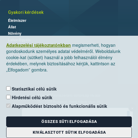
Gyakori kérdések
Élelmiszer
Állat
Növény
Labor/Egyéb
Adatkezelési tájékoztatónkban
megismerheti, hogyan
gondoskodunk személyes adatai védelméről. Weboldalunk
cookie-kat (sütiket) használ a jobb felhasználói élmény
érdekében, melynek biztosításához kérjük, kattintson az
„Elfogadom” gombra.
Statisztikai célú sütik
Nemzeti Élelmiszerlánc-biztonsági Hivatal
Hirdetési célú sütik
Cím: 1024 Budapest, Keleti Károly utca. 24.
Alapműködést biztosító és funkcionális sütik
×
Levelezési cím: 1525 Budapest. Pf. 30.
ÖSSZES SÜTI ELFOGADÁSA
E-mail:
ugyfelszolgalat@nebih.gov.hu
Zöld szám: 06-80/263-244
KIVÁLASZTOTT SÜTIK ELFOGADÁSA
Telefon: 06-1/ 336-9000