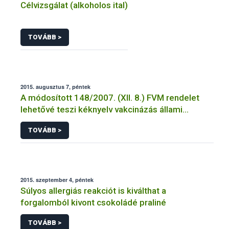
Célvizsgálat (alkoholos ital)
TOVÁBB >
2015. augusztus 7, péntek
A módosított 148/2007. (XII. 8.) FVM rendelet
lehetővé teszi kéknyelv vakcinázás állami
támogatását
TOVÁBB >
2015. szeptember 4, péntek
Súlyos allergiás reakciót is kiválthat a
forgalomból kivont csokoládé praliné
TOVÁBB >