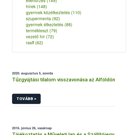
ellenőrzés
(149)
hírek
(148)
gyermek közétkeztetés
(110)
szupermenta
(92)
gyermek étkeztetés
(88)
termékteszt
(79)
vezető hír
(72)
rasff
(62)
2020. augusztus 5, szerda
Tűzgyújtási tilalom visszavonása az Alföldön
TOVÁBB >
2016. június 26, vasárnap
Tájékoztatás a Műveleti lap és a Szállítójegy