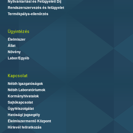
Nyilvántartási és Felügyeleti Díj
Rendszerszervezés és felügyelet
Termékpálya-ellenőrzés
Ügyintézés
Élelmiszer
Állat
Növény
Labor/Egyéb
Kapcsolat
Nébih Igazgatóságok
Nébih Laboratóriumok
Kormányhivatalok
Sajtókapcsolat
Ügyfélszolgálat
Hatósági jogsegély
Élelmiszermentő Központ
Hírlevél feliratkozás