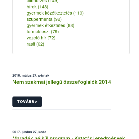
ellenőrzés
(149)
hírek
(148)
gyermek közétkeztetés
(110)
szupermenta
(92)
gyermek étkeztetés
(88)
termékteszt
(79)
vezető hír
(72)
rasff
(62)
2016. május 27, péntek
Nem szakmai jellegű összefoglalók 2014
TOVÁBB >
2017. június 27, kedd
Maradék nélkül program - Kutatási eredmények