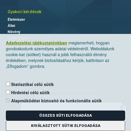
Gyakori kérdések
Élelmiszer
Állat
Növény
Labor/Egyéb
Adatkezelési tájékoztatónkban
megismerheti, hogyan
gondoskodunk személyes adatai védelméről. Weboldalunk
cookie-kat (sütiket) használ a jobb felhasználói élmény
érdekében, melynek biztosításához kérjük, kattintson az
„Elfogadom” gombra.
Statisztikai célú sütik
Nemzeti Élelmiszerlánc-biztonsági Hivatal
Hirdetési célú sütik
Cím: 1024 Budapest, Keleti Károly utca. 24.
Alapműködést biztosító és funkcionális sütik
×
Levelezési cím: 1525 Budapest. Pf. 30.
ÖSSZES SÜTI ELFOGADÁSA
E-mail:
ugyfelszolgalat@nebih.gov.hu
Zöld szám: 06-80/263-244
KIVÁLASZTOTT SÜTIK ELFOGADÁSA
Telefon: 06-1/ 336-9000