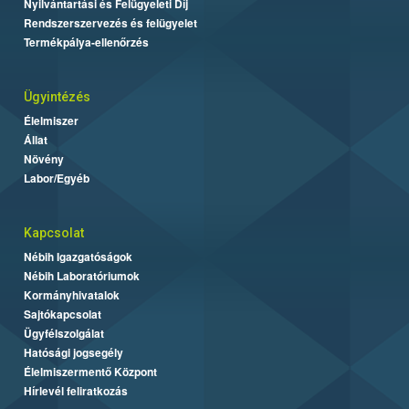
Nyilvántartási és Felügyeleti Díj
Rendszerszervezés és felügyelet
Termékpálya-ellenőrzés
Ügyintézés
Élelmiszer
Állat
Növény
Labor/Egyéb
Kapcsolat
Nébih Igazgatóságok
Nébih Laboratóriumok
Kormányhivatalok
Sajtókapcsolat
Ügyfélszolgálat
Hatósági jogsegély
Élelmiszermentő Központ
Hírlevél feliratkozás