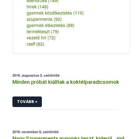
ellenőrzés
(149)
hírek
(148)
gyermek közétkeztetés
(110)
szupermenta
(92)
gyermek étkeztetés
(88)
termékteszt
(79)
vezető hír
(72)
rasff
(62)
2018. augusztus 2, csütörtök
Minden próbát kiálltak a koktélparadicsomok
TOVÁBB >
2018. november 8, csütörtök
Nagy Szupermenta majonéz teszt: kiderül, „mit