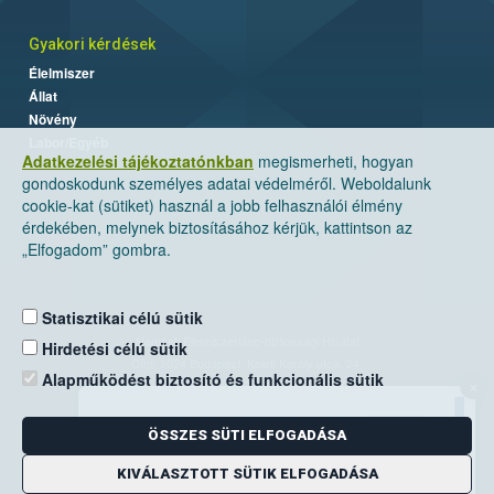
Gyakori kérdések
Élelmiszer
Állat
Növény
Labor/Egyéb
Adatkezelési tájékoztatónkban
megismerheti, hogyan
gondoskodunk személyes adatai védelméről. Weboldalunk
cookie-kat (sütiket) használ a jobb felhasználói élmény
érdekében, melynek biztosításához kérjük, kattintson az
„Elfogadom” gombra.
Statisztikai célú sütik
Nemzeti Élelmiszerlánc-biztonsági Hivatal
Hirdetési célú sütik
Cím: 1024 Budapest, Keleti Károly utca. 24.
Alapműködést biztosító és funkcionális sütik
×
Levelezési cím: 1525 Budapest. Pf. 30.
ÖSSZES SÜTI ELFOGADÁSA
E-mail:
ugyfelszolgalat@nebih.gov.hu
Zöld szám: 06-80/263-244
KIVÁLASZTOTT SÜTIK ELFOGADÁSA
Telefon: 06-1/ 336-9000