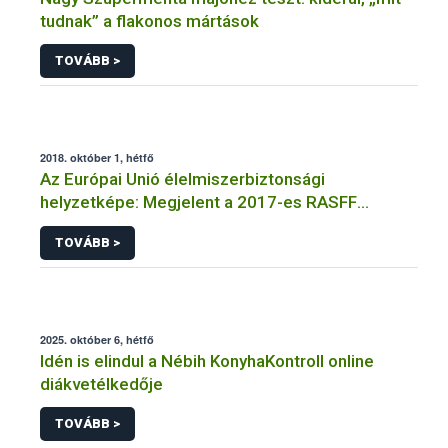
tudnak” a flakonos mártások
TOVÁBB >
2018. október 1, hétfő
Az Európai Unió élelmiszerbiztonsági
helyzetképe: Megjelent a 2017-es RASFF
jelentés
TOVÁBB >
2025. október 6, hétfő
Idén is elindul a Nébih KonyhaKontroll online
diákvetélkedője
TOVÁBB >