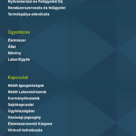
Nyilvántartási és Felügyeleti Díj
Rendszerszervezés és felügyelet
Termékpálya-ellenőrzés
Ügyintézés
Élelmiszer
Állat
Növény
Labor/Egyéb
Kapcsolat
Nébih Igazgatóságok
Nébih Laboratóriumok
Kormányhivatalok
Sajtókapcsolat
Ügyfélszolgálat
Hatósági jogsegély
Élelmiszermentő Központ
Hírlevél feliratkozás