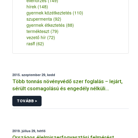
ellenőrzés
(149)
hírek
(148)
gyermek közétkeztetés
(110)
szupermenta
(92)
gyermek étkeztetés
(88)
termékteszt
(79)
vezető hír
(72)
rasff
(62)
2015. szeptember 29, kedd
Több tonnás növényvédő szer foglalás – lejárt,
sérült csomagolású és engedély nélküli
termékek is akadtak
TOVÁBB >
2019. július 29, hétfő
Országos élelmiszerfogyasztási felmérést