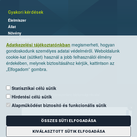
Gyakori kérdések
Élelmiszer
Állat
Növény
Labor/Egyéb
Adatkezelési tájékoztatónkban
megismerheti, hogyan
gondoskodunk személyes adatai védelméről. Weboldalunk
cookie-kat (sütiket) használ a jobb felhasználói élmény
érdekében, melynek biztosításához kérjük, kattintson az
„Elfogadom” gombra.
Statisztikai célú sütik
Nemzeti Élelmiszerlánc-biztonsági Hivatal
Hirdetési célú sütik
Cím: 1024 Budapest, Keleti Károly utca. 24.
Alapműködést biztosító és funkcionális sütik
×
Levelezési cím: 1525 Budapest. Pf. 30.
ÖSSZES SÜTI ELFOGADÁSA
E-mail:
ugyfelszolgalat@nebih.gov.hu
Zöld szám: 06-80/263-244
KIVÁLASZTOTT SÜTIK ELFOGADÁSA
Telefon: 06-1/ 336-9000