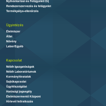
Nyilvántartási és Felügyeleti Díj
Rendszerszervezés és felügyelet
Termékpálya-ellenőrzés
Ügyintézés
Élelmiszer
Állat
Növény
Labor/Egyéb
Kapcsolat
Nébih Igazgatóságok
Nébih Laboratóriumok
Kormányhivatalok
Sajtókapcsolat
Ügyfélszolgálat
Hatósági jogsegély
Élelmiszermentő Központ
Hírlevél feliratkozás