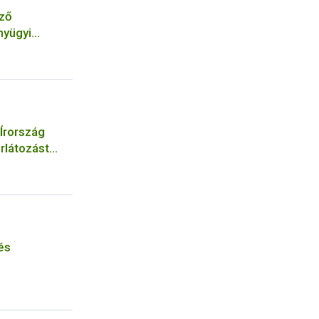
őző
nyügyi
 Írország
rlátozást
yekre és
és