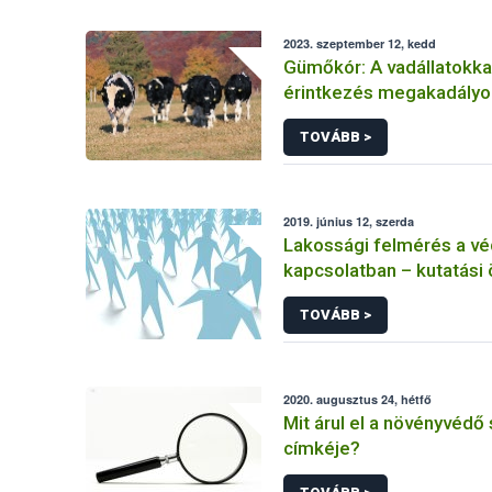
2023. szeptember 12, kedd
Gümőkór: A vadállatokkal
érintkezés megakadály
jelentősége szarvasmar
TOVÁBB >
állományokban
2019. június 12, szerda
Lakossági felmérés a vé
kapcsolatban – kutatási
TOVÁBB >
2020. augusztus 24, hétfő
Mit árul el a növényvédő
címkéje?