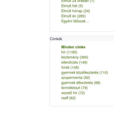
Elmúlt 24 órában
(1)
Elmúlt hét
(5)
Elmúlt hónap
(24)
Elmúlt év
(280)
Egyéni időszak…
Címkék
Minden címke
hír
(1195)
közlemény
(390)
ellenőrzés
(149)
hírek
(148)
gyermek közétkeztetés
(110)
szupermenta
(92)
gyermek étkeztetés
(88)
termékteszt
(79)
vezető hír
(72)
rasff
(62)