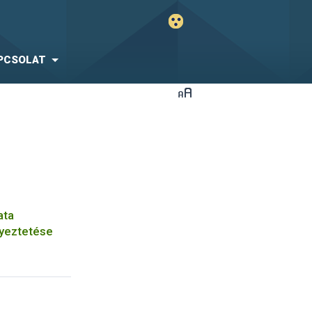
PCSOLAT
ata
yeztetése