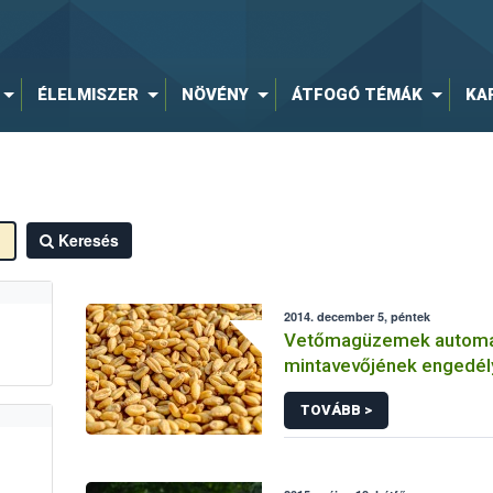
ÉLELMISZER
NÖVÉNY
ÁTFOGÓ TÉMÁK
KA
Keresés
2014. december 5, péntek
Vetőmagüzemek autom
mintavevőjének engedél
TOVÁBB >