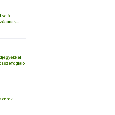
 való
ozásának
ha-
djegyekkel
 összefoglaló
 szerek