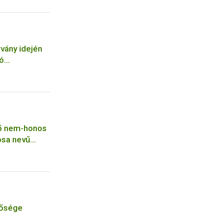
vány idején
ó
tőinek
tő nem-honos
iosa nevű
tősége