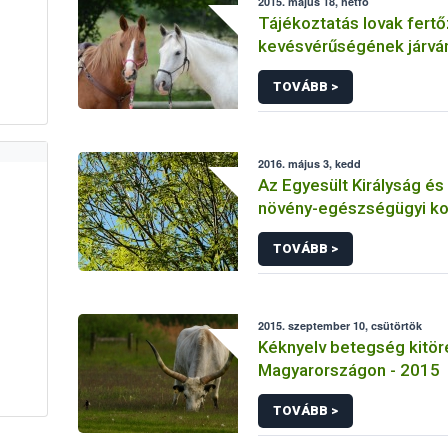
2015. május 18, hétfő
Tájékoztatás lovak fert
kevésvérűségének járvá
helyzetéről
TOVÁBB >
2016. május 3, kedd
Az Egyesült Királyság és
növény-egészségügyi ko
vezetett be kőris növén
TOVÁBB >
faanyagra a Chalara fraxinea nevű
kórokozó terjedésének
megakadályozására
2015. szeptember 10, csütörtök
Kéknyelv betegség kitör
Magyarországon - 2015
TOVÁBB >