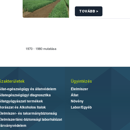
TOVÁBB >
1970 - 1980 mutatása
Szakterületek
Ügyintézés
Állat-egészségügy és állatvédelem
Élelmiszer
Állategészségügyi diagnosztika
Állat
Állatgyógyászati termékek
Növény
Borászat és Alkoholos Italok
Labor/Egyéb
Élelmiszer- és takarmánybiztonság
Élelmiszerlánc-biztonsági laborhálózat
Járványvédelem