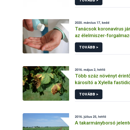
TOVÁBB >
2020. március 17, kedd
Tanácsok koronavírus jár
az élelmiszer-forgalmaz
létesítmények üzemelte
TOVÁBB >
2016. május 2, hétfő
Több száz növényt érin
károsító a Xylella fastid
baktérium
TOVÁBB >
2016. július 25, hétfő
A takarmányborsó jelen