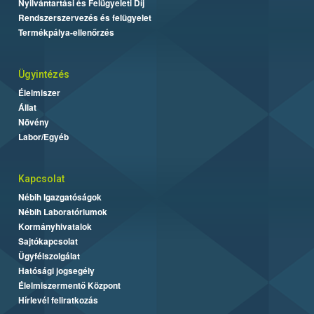
Nyilvántartási és Felügyeleti Díj
Rendszerszervezés és felügyelet
Termékpálya-ellenőrzés
Ügyintézés
Élelmiszer
Állat
Növény
Labor/Egyéb
Kapcsolat
Nébih Igazgatóságok
Nébih Laboratóriumok
Kormányhivatalok
Sajtókapcsolat
Ügyfélszolgálat
Hatósági jogsegély
Élelmiszermentő Központ
Hírlevél feliratkozás