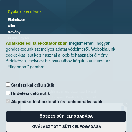
Gyakori kérdések
Élelmiszer
Állat
Növény
Labor/Egyéb
Adatkezelési tájékoztatónkban
megismerheti, hogyan
gondoskodunk személyes adatai védelméről. Weboldalunk
cookie-kat (sütiket) használ a jobb felhasználói élmény
érdekében, melynek biztosításához kérjük, kattintson az
„Elfogadom” gombra.
Statisztikai célú sütik
Nemzeti Élelmiszerlánc-biztonsági Hivatal
Hirdetési célú sütik
Cím: 1024 Budapest, Keleti Károly utca. 24.
Alapműködést biztosító és funkcionális sütik
×
Levelezési cím: 1525 Budapest. Pf. 30.
ÖSSZES SÜTI ELFOGADÁSA
E-mail:
ugyfelszolgalat@nebih.gov.hu
Zöld szám: 06-80/263-244
KIVÁLASZTOTT SÜTIK ELFOGADÁSA
Telefon: 06-1/ 336-9000