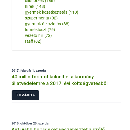
ellenőrzés
(149)
hírek
(148)
gyermek közétkeztetés
(110)
szupermenta
(92)
gyermek étkeztetés
(88)
termékteszt
(79)
vezető hír
(72)
rasff
(62)
2017. február 1, szerda
40 millió forintot különít el a kormány
állatvédelemre a 2017. évi költségvetésből
TOVÁBB >
2016. október 26, szerda
Két újabb borvidéket veszélyeztet a szőlő