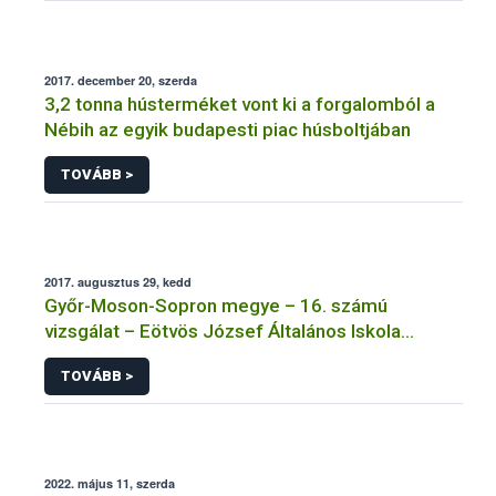
2017. december 20, szerda
3,2 tonna hústerméket vont ki a forgalomból a
Nébih az egyik budapesti piac húsboltjában
TOVÁBB >
2017. augusztus 29, kedd
Győr-Moson-Sopron megye – 16. számú
vizsgálat – Eötvös József Általános Iskola
Tálalókonyha – Bősárkány
TOVÁBB >
2022. május 11, szerda