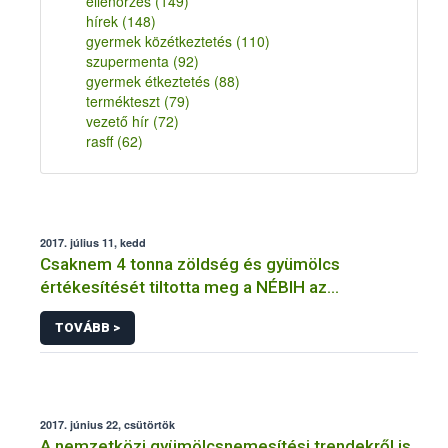
ellenőrzés
(149)
hírek
(148)
gyermek közétkeztetés
(110)
szupermenta
(92)
gyermek étkeztetés
(88)
termékteszt
(79)
vezető hír
(72)
rasff
(62)
2017. július 11, kedd
Csaknem 4 tonna zöldség és gyümölcs
értékesítését tiltotta meg a NÉBIH az
őstermelők kiemelt ellenőrzésekor
TOVÁBB >
2017. június 22, csütörtök
A nemzetközi gyümölcsnemesítési trendekről is