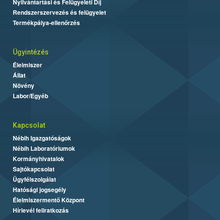
Nyilvántartási és Felügyeleti Díj
Rendszerszervezés és felügyelet
Termékpálya-ellenőrzés
Ügyintézés
Élelmiszer
Állat
Növény
Labor/Egyéb
Kapcsolat
Nébih Igazgatóságok
Nébih Laboratóriumok
Kormányhivatalok
Sajtókapcsolat
Ügyfélszolgálat
Hatósági jogsegély
Élelmiszermentő Központ
Hírlevél feliratkozás