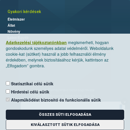
Gyakori kérdések
Élelmiszer
Állat
Növény
Labor/Egyéb
Adatkezelési tájékoztatónkban
megismerheti, hogyan
gondoskodunk személyes adatai védelméről. Weboldalunk
cookie-kat (sütiket) használ a jobb felhasználói élmény
érdekében, melynek biztosításához kérjük, kattintson az
„Elfogadom” gombra.
Statisztikai célú sütik
Nemzeti Élelmiszerlánc-biztonsági Hivatal
Hirdetési célú sütik
Cím: 1024 Budapest, Keleti Károly utca. 24.
Alapműködést biztosító és funkcionális sütik
×
Levelezési cím: 1525 Budapest. Pf. 30.
ÖSSZES SÜTI ELFOGADÁSA
E-mail:
ugyfelszolgalat@nebih.gov.hu
Zöld szám: 06-80/263-244
KIVÁLASZTOTT SÜTIK ELFOGADÁSA
Telefon: 06-1/ 336-9000