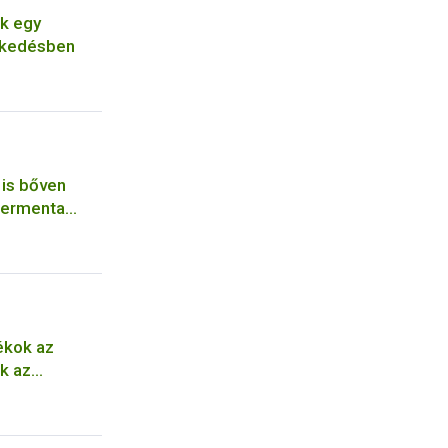
ék egy
skedésben
 is bőven
permenta
kok az
k az