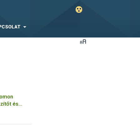
PCSOLAT
yomon
zítőt és
yagot vont ki