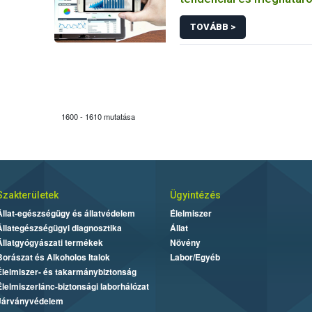
prioritást élvező elemek
TOVÁBB >
fenntartható növényvéd
érdekében
1600 - 1610 mutatása
Szakterületek
Ügyintézés
Állat-egészségügy és állatvédelem
Élelmiszer
Állategészségügyi diagnosztika
Állat
Állatgyógyászati termékek
Növény
Borászat és Alkoholos Italok
Labor/Egyéb
Élelmiszer- és takarmánybiztonság
Élelmiszerlánc-biztonsági laborhálózat
Járványvédelem