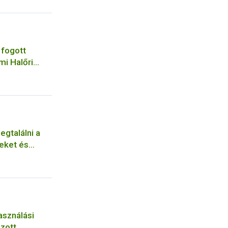
 fogott
mi Halőri
egtalálni a
eket és
asználási
zott