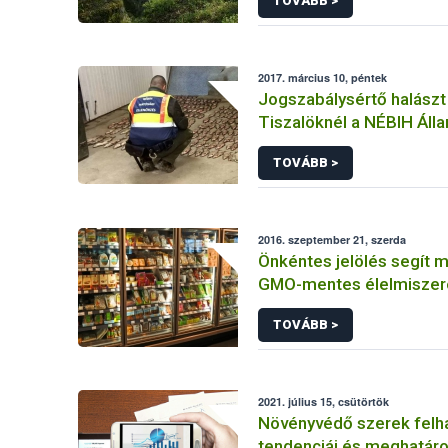
TOVÁBB >
2017. március 10, péntek
Jogszabálysértő halászt
Tiszalöknél a NÉBIH Álla
Szolgálata
TOVÁBB >
2016. szeptember 21, szerda
Önkéntes jelölés segít m
GMO-mentes élelmiszer
takarmányokat
TOVÁBB >
2021. július 15, csütörtök
Növényvédő szerek felh
tendenciái és meghatáro