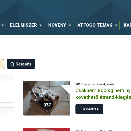
ÉLELMISZER
NÖVÉNY
ÁTFOGÓ TÉMÁK
KA
Keresés
2018. szeptember 4, kedd
Csaknem 800 kg nem n
követhető étrend-kiegés
étrend-kiegészítő alapan
TOVÁBB >
a forgalomból a Nébih