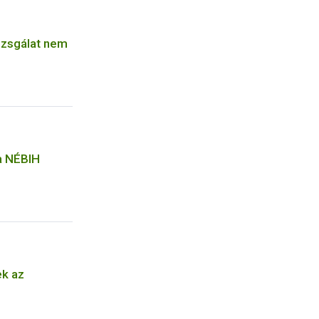
vizsgálat nem
 a NÉBIH
ek az