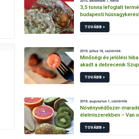
2015. december 7, hétfő
3,5 tonna lefoglalt term
budapesti húsnagykere
TOVÁBB >
2019. július 18, csütörtök
Minőségi és jelölési hiba
akadt a debrecenik Szu
tesztjén
TOVÁBB >
2019. augusztus 1, csütörtök
Növényvédőszer-maradé
élelmiszerekben – Van o
aggodalomra?
TOVÁBB >