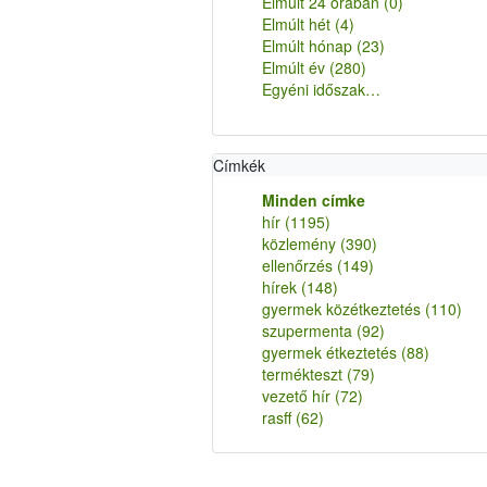
Elmúlt 24 órában
(0)
Elmúlt hét
(4)
Elmúlt hónap
(23)
Elmúlt év
(280)
Egyéni időszak…
Címkék
Minden címke
hír
(1195)
közlemény
(390)
ellenőrzés
(149)
hírek
(148)
gyermek közétkeztetés
(110)
szupermenta
(92)
gyermek étkeztetés
(88)
termékteszt
(79)
vezető hír
(72)
rasff
(62)