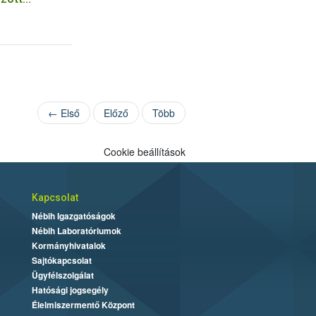
 a
elem
← Első
Előző
Több
Cookie beállítások
Kapcsolat
Nébih Igazgatóságok
Nébih Laboratóriumok
Kormányhivatalok
Sajtókapcsolat
Ügyfélszolgálat
Hatósági jogsegély
Élelmiszermentő Központ