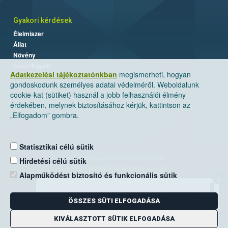
Gyakori kérdések
Élelmiszer
Állat
Növény
Labor/Egyéb
Adatkezelési tájékoztatónkban
megismerheti, hogyan
gondoskodunk személyes adatai védelméről. Weboldalunk
cookie-kat (sütiket) használ a jobb felhasználói élmény
érdekében, melynek biztosításához kérjük, kattintson az
„Elfogadom” gombra.
Statisztikai célú sütik
Nemzeti Élelmiszerlánc-biztonsági Hivatal
Hirdetési célú sütik
Cím: 1024 Budapest, Keleti Károly utca. 24.
Alapműködést biztosító és funkcionális sütik
×
Levelezési cím: 1525 Budapest. Pf. 30.
ÖSSZES SÜTI ELFOGADÁSA
E-mail:
ugyfelszolgalat@nebih.gov.hu
Zöld szám: 06-80/263-244
KIVÁLASZTOTT SÜTIK ELFOGADÁSA
Telefon: 06-1/ 336-9000