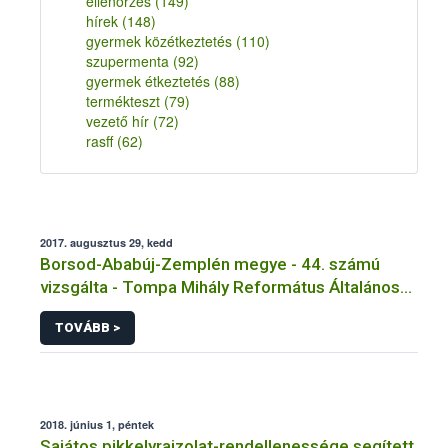
ellenőrzés
(149)
hírek
(148)
gyermek közétkeztetés
(110)
szupermenta
(92)
gyermek étkeztetés
(88)
termékteszt
(79)
vezető hír
(72)
rasff
(62)
2017. augusztus 29, kedd
Borsod-Ababúj-Zemplén megye - 44. számú
vizsgálta - Tompa Mihály Református Általános
Iskola Tálalókonyha - Kazinczbarcika
TOVÁBB >
2018. június 1, péntek
Sajátos pikkelyrajzolat-rendellenessége segített