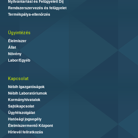
Nyilvántartási és Felügyeleti Díj
Rendszerszervezés és felügyelet
Termékpálya-ellenőrzés
Ügyintézés
Élelmiszer
Állat
Növény
Labor/Egyéb
Kapcsolat
Nébih Igazgatóságok
Nébih Laboratóriumok
Kormányhivatalok
Sajtókapcsolat
Ügyfélszolgálat
Hatósági jogsegély
Élelmiszermentő Központ
Hírlevél feliratkozás