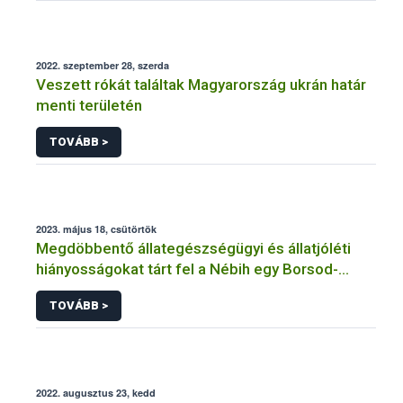
2022. szeptember 28, szerda
Veszett rókát találtak Magyarország ukrán határ
menti területén
TOVÁBB >
2023. május 18, csütörtök
Megdöbbentő állategészségügyi és állatjóléti
hiányosságokat tárt fel a Nébih egy Borsod-
Abaúj-Zemplén vármegyei szarvasmarhatartónál
TOVÁBB >
2022. augusztus 23, kedd