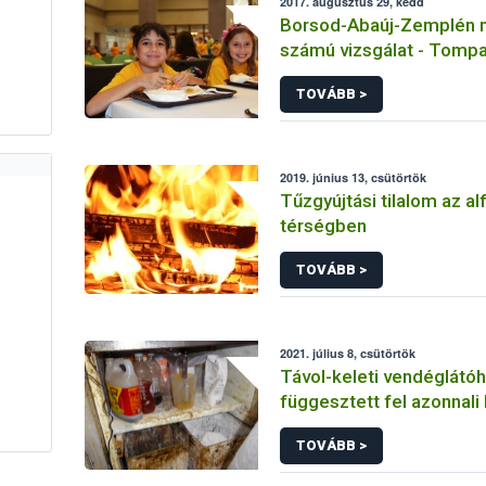
2017. augusztus 29, kedd
Borsod-Abaúj-Zemplén m
számú vizsgálat - Tompa
Református Általános Is
TOVÁBB >
2019. június 13, csütörtök
Tűzgyújtási tilalom az alf
térségben
TOVÁBB >
2021. július 8, csütörtök
Távol-keleti vendéglátóh
függesztett fel azonnali 
Nébih
TOVÁBB >