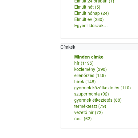
Elmúlt 24 órában
(1)
Elmúlt hét
(5)
Elmúlt hónap
(24)
Elmúlt év
(280)
Egyéni időszak…
Címkék
Minden címke
hír
(1195)
közlemény
(390)
ellenőrzés
(149)
hírek
(148)
gyermek közétkeztetés
(110)
szupermenta
(92)
gyermek étkeztetés
(88)
termékteszt
(79)
vezető hír
(72)
rasff
(62)