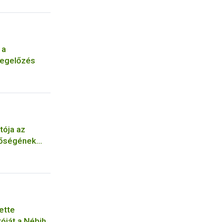
 a
megelőzés
tója az
nőségének
ette
tóját a Nébih