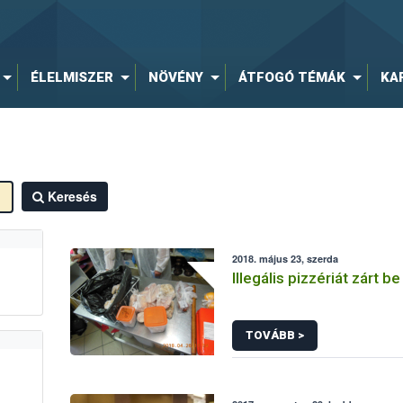
ÉLELMISZER
NÖVÉNY
ÁTFOGÓ TÉMÁK
KA
Keresés
2018. május 23, szerda
Illegális pizzériát zárt b
TOVÁBB >