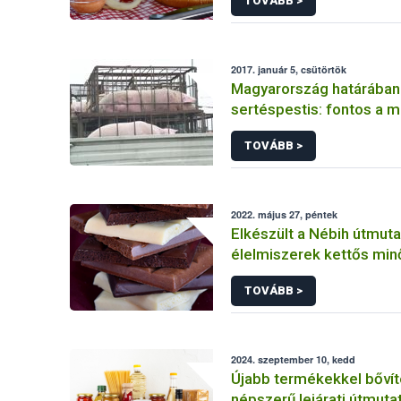
TOVÁBB >
2017. január 5, csütörtök
Magyarország határában
sertéspestis: fontos a 
TOVÁBB >
2022. május 27, péntek
Elkészült a Nébih útmuta
élelmiszerek kettős mi
vizsgálatához
TOVÁBB >
2024. szeptember 10, kedd
Újabb termékekkel bővít
népszerű lejárati útmuta