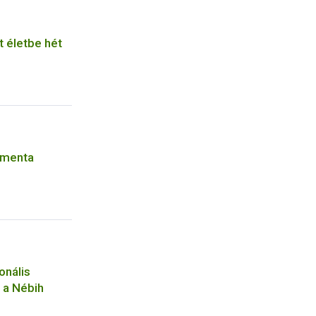
t életbe hét
rmenta
onális
t a Nébih