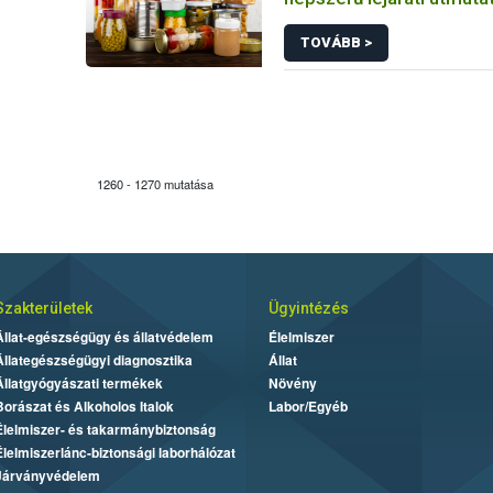
TOVÁBB >
1260 - 1270 mutatása
Szakterületek
Ügyintézés
Állat-egészségügy és állatvédelem
Élelmiszer
Állategészségügyi diagnosztika
Állat
Állatgyógyászati termékek
Növény
Borászat és Alkoholos Italok
Labor/Egyéb
Élelmiszer- és takarmánybiztonság
Élelmiszerlánc-biztonsági laborhálózat
Járványvédelem