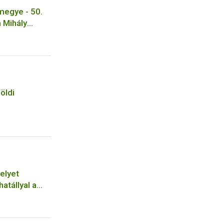
egye - 50.
 Mihály
kola
öldi
elyet
hatállyal a