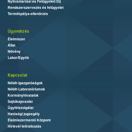
Nyilvántartási és Felügyeleti Díj
Rendszerszervezés és felügyelet
Termékpálya-ellenőrzés
Ügyintézés
Élelmiszer
Állat
Növény
Labor/Egyéb
Kapcsolat
Nébih Igazgatóságok
Nébih Laboratóriumok
Kormányhivatalok
Sajtókapcsolat
Ügyfélszolgálat
Hatósági jogsegély
Élelmiszermentő Központ
Hírlevél feliratkozás