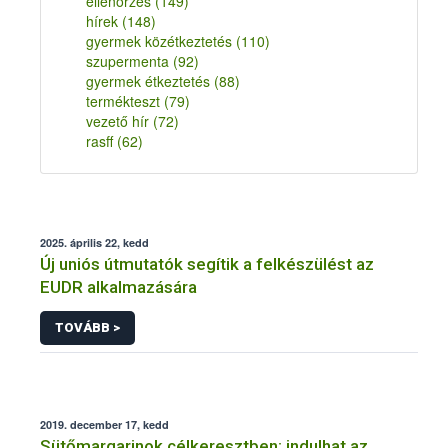
ellenőrzés
(149)
hírek
(148)
gyermek közétkeztetés
(110)
szupermenta
(92)
gyermek étkeztetés
(88)
termékteszt
(79)
vezető hír
(72)
rasff
(62)
2025. április 22, kedd
Új uniós útmutatók segítik a felkészülést az
EUDR alkalmazására
TOVÁBB >
2019. december 17, kedd
Sütőmargarinok célkeresztben: indulhat az