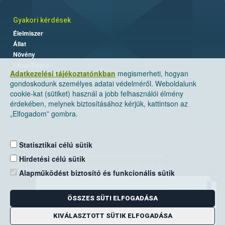
Gyakori kérdések
Élelmiszer
Állat
Növény
Labor/Egyéb
Adatkezelési tájékoztatónkban
megismerheti, hogyan
gondoskodunk személyes adatai védelméről. Weboldalunk
cookie-kat (sütiket) használ a jobb felhasználói élmény
érdekében, melynek biztosításához kérjük, kattintson az
„Elfogadom” gombra.
Statisztikai célú sütik
Nemzeti Élelmiszerlánc-biztonsági Hivatal
Hirdetési célú sütik
Cím: 1024 Budapest, Keleti Károly utca. 24.
Alapműködést biztosító és funkcionális sütik
×
Levelezési cím: 1525 Budapest. Pf. 30.
ÖSSZES SÜTI ELFOGADÁSA
E-mail:
ugyfelszolgalat@nebih.gov.hu
Zöld szám: 06-80/263-244
KIVÁLASZTOTT SÜTIK ELFOGADÁSA
Telefon: 06-1/ 336-9000