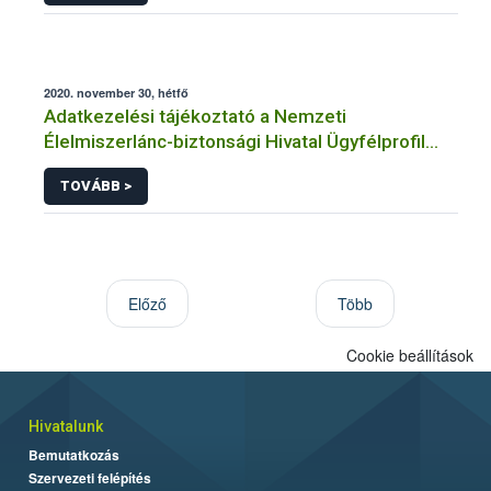
eljárásaihoz kapcsolódó adatkezeléséhez
2020. november 30, hétfő
Adatkezelési tájékoztató a Nemzeti
Élelmiszerlánc-biztonsági Hivatal Ügyfélprofil
Rendszerben élelmiszer-előállítás témakörben
TOVÁBB >
intézhető közhatalmi eljárásaihoz kapcsolódó
adatkezeléséhez
Előző
Több
Cookie beállítások
Hivatalunk
Bemutatkozás
Szervezeti felépítés