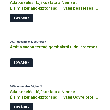
Adatkezelési tájékoztató a Nemzeti
Élelmiszerlánc-biztonsági Hivatal beszerzési,
közbeszerzési eljárásaihoz kapcsolódó
TOVÁBB >
adatkezelésekhez
2007. december 6, csütörtök
Amit a vadon termıő gombákról tudni érdemes
TOVÁBB >
2020. november 30, hétfő
Adatkezelési tájékoztató a Nemzeti
Élelmiszerlánc-biztonsági Hivatal Ügyfélprofil
Rendszerben élelmiszerlánc-felügyeleti díj
TOVÁBB >
bevallás témakörben intézhető közhatalmi