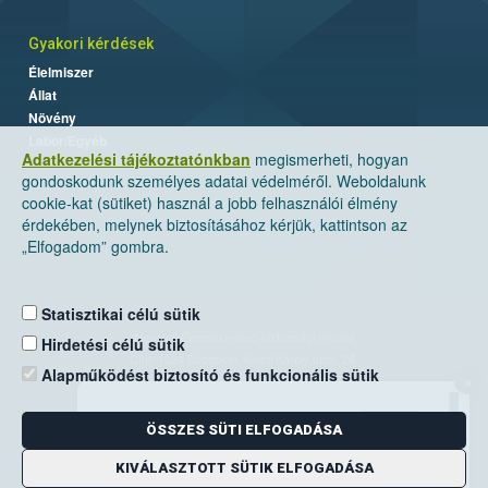
Gyakori kérdések
Élelmiszer
Állat
Növény
Labor/Egyéb
Adatkezelési tájékoztatónkban
megismerheti, hogyan
gondoskodunk személyes adatai védelméről. Weboldalunk
cookie-kat (sütiket) használ a jobb felhasználói élmény
érdekében, melynek biztosításához kérjük, kattintson az
„Elfogadom” gombra.
Statisztikai célú sütik
Nemzeti Élelmiszerlánc-biztonsági Hivatal
Hirdetési célú sütik
Cím: 1024 Budapest, Keleti Károly utca. 24.
Alapműködést biztosító és funkcionális sütik
×
Levelezési cím: 1525 Budapest. Pf. 30.
ÖSSZES SÜTI ELFOGADÁSA
E-mail:
ugyfelszolgalat@nebih.gov.hu
Zöld szám: 06-80/263-244
KIVÁLASZTOTT SÜTIK ELFOGADÁSA
Telefon: 06-1/ 336-9000