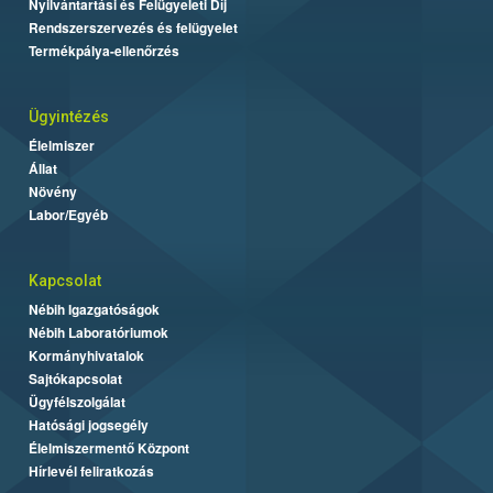
Nyilvántartási és Felügyeleti Díj
Rendszerszervezés és felügyelet
Termékpálya-ellenőrzés
Ügyintézés
Élelmiszer
Állat
Növény
Labor/Egyéb
Kapcsolat
Nébih Igazgatóságok
Nébih Laboratóriumok
Kormányhivatalok
Sajtókapcsolat
Ügyfélszolgálat
Hatósági jogsegély
Élelmiszermentő Központ
Hírlevél feliratkozás