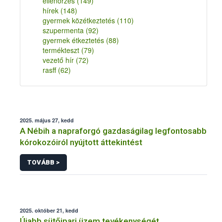
ellenőrzés
(149)
hírek
(148)
gyermek közétkeztetés
(110)
szupermenta
(92)
gyermek étkeztetés
(88)
termékteszt
(79)
vezető hír
(72)
rasff
(62)
2025. május 27, kedd
A Nébih a napraforgó gazdaságilag legfontosabb
kórokozóiról nyújtott áttekintést
TOVÁBB >
2025. október 21, kedd
Újabb sütőipari üzem tevékenységét