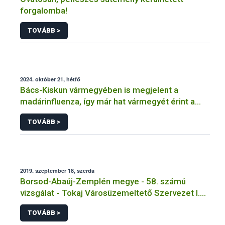
forgalomba!
TOVÁBB >
2024. október 21, hétfő
Bács-Kiskun vármegyében is megjelent a
madárinfluenza, így már hat vármegyét érint a
járvány
TOVÁBB >
2019. szeptember 18, szerda
Borsod-Abaúj-Zemplén megye - 58. számú
vizsgálat - Tokaj Városüzemeltető Szervezet I.
sz. üzemi konyha-Tokaj
TOVÁBB >