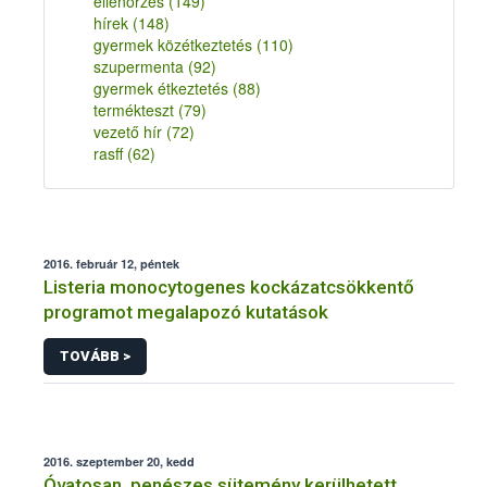
ellenőrzés
(149)
hírek
(148)
gyermek közétkeztetés
(110)
szupermenta
(92)
gyermek étkeztetés
(88)
termékteszt
(79)
vezető hír
(72)
rasff
(62)
2016. február 12, péntek
Listeria monocytogenes kockázatcsökkentő
programot megalapozó kutatások
TOVÁBB >
2016. szeptember 20, kedd
Óvatosan, penészes sütemény kerülhetett