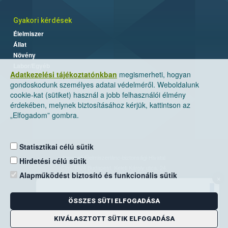
Gyakori kérdések
Élelmiszer
Állat
Növény
Labor/Egyéb
Adatkezelési tájékoztatónkban
megismerheti, hogyan
gondoskodunk személyes adatai védelméről. Weboldalunk
cookie-kat (sütiket) használ a jobb felhasználói élmény
érdekében, melynek biztosításához kérjük, kattintson az
„Elfogadom” gombra.
Statisztikai célú sütik
Nemzeti Élelmiszerlánc-biztonsági Hivatal
Hirdetési célú sütik
Cím: 1024 Budapest, Keleti Károly utca. 24.
Alapműködést biztosító és funkcionális sütik
×
Levelezési cím: 1525 Budapest. Pf. 30.
ÖSSZES SÜTI ELFOGADÁSA
E-mail:
ugyfelszolgalat@nebih.gov.hu
Zöld szám: 06-80/263-244
KIVÁLASZTOTT SÜTIK ELFOGADÁSA
Telefon: 06-1/ 336-9000