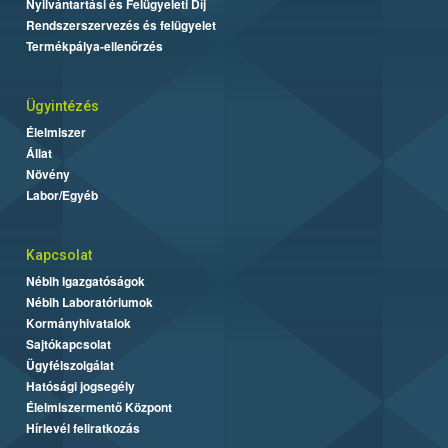
Nyilvántartási és Felügyeleti Díj
Rendszerszervezés és felügyelet
Termékpálya-ellenőrzés
Ügyintézés
Élelmiszer
Állat
Növény
Labor/Egyéb
Kapcsolat
Nébih Igazgatóságok
Nébih Laboratóriumok
Kormányhivatalok
Sajtókapcsolat
Ügyfélszolgálat
Hatósági jogsegély
Élelmiszermentő Központ
Hírlevél feliratkozás