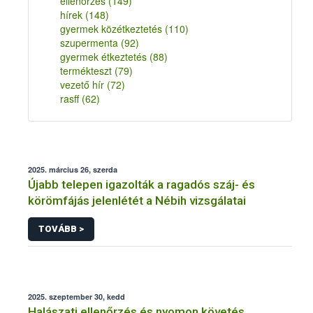
ellenőrzés
(149)
hírek
(148)
gyermek közétkeztetés
(110)
szupermenta
(92)
gyermek étkeztetés
(88)
termékteszt
(79)
vezető hír
(72)
rasff
(62)
2025. március 26, szerda
Újabb telepen igazolták a ragadós száj- és
körömfájás jelenlétét a Nébih vizsgálatai
TOVÁBB >
2025. szeptember 30, kedd
Halászati ellenőrzés és nyomon követés