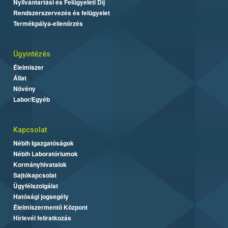
Nyilvántartási és Felügyeleti Díj
Rendszerszervezés és felügyelet
Termékpálya-ellenőrzés
Ügyintézés
Élelmiszer
Állat
Növény
Labor/Egyéb
Kapcsolat
Nébih Igazgatóságok
Nébih Laboratóriumok
Kormányhivatalok
Sajtókapcsolat
Ügyfélszolgálat
Hatósági jogsegély
Élelmiszermentő Központ
Hírlevél feliratkozás