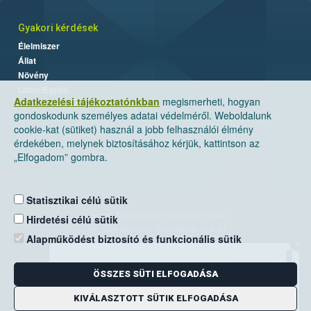
Gyakori kérdések
Élelmiszer
Állat
Növény
Labor/Egyéb
Adatkezelési tájékoztatónkban
megismerheti, hogyan
gondoskodunk személyes adatai védelméről. Weboldalunk
cookie-kat (sütiket) használ a jobb felhasználói élmény
érdekében, melynek biztosításához kérjük, kattintson az
„Elfogadom” gombra.
Statisztikai célú sütik
Nemzeti Élelmiszerlánc-biztonsági Hivatal
Hirdetési célú sütik
Cím: 1024 Budapest, Keleti Károly utca. 24.
Alapműködést biztosító és funkcionális sütik
×
Levelezési cím: 1525 Budapest. Pf. 30.
ÖSSZES SÜTI ELFOGADÁSA
E-mail:
ugyfelszolgalat@nebih.gov.hu
Zöld szám: 06-80/263-244
KIVÁLASZTOTT SÜTIK ELFOGADÁSA
Telefon: 06-1/ 336-9000