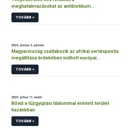
meghatalmazásokat az antibiotikum
felhasználás jelentési rendszerben
TOVÁBB >
2023. június 2, péntek
Magyarország csatlakozik az afrikai sertéspestis
megállítása érdekében indított európai
kampányhoz (#StopASF)
TOVÁBB >
2023. július 11, kedd
Bővül a tűzgyújtási tilalommal érintett terület
hazánkban
TOVÁBB >