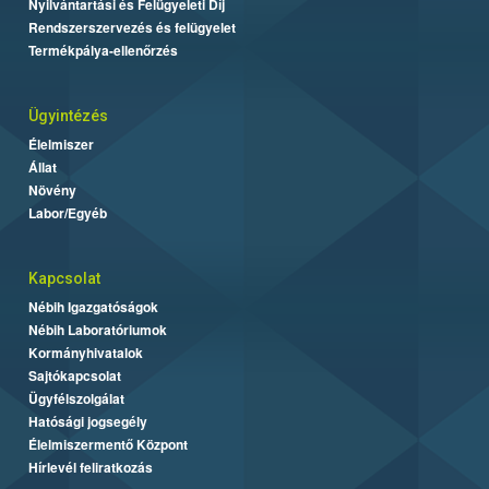
Nyilvántartási és Felügyeleti Díj
Rendszerszervezés és felügyelet
Termékpálya-ellenőrzés
Ügyintézés
Élelmiszer
Állat
Növény
Labor/Egyéb
Kapcsolat
Nébih Igazgatóságok
Nébih Laboratóriumok
Kormányhivatalok
Sajtókapcsolat
Ügyfélszolgálat
Hatósági jogsegély
Élelmiszermentő Központ
Hírlevél feliratkozás