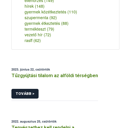
ellenőrzés
(149)
hírek
(148)
gyermek közétkeztetés
(110)
szupermenta
(92)
gyermek étkeztetés
(88)
termékteszt
(79)
vezető hír
(72)
rasff
(62)
2023. június 22, csütörtök
Tűzgyújtási tilalom az alföldi térségben
TOVÁBB >
2022. augusztus 25, csütörtök
Tenyészethez kell rendelni a