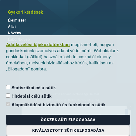
Gyakori kérdések
Élelmiszer
Állat
Növény
Labor/Egyéb
Adatkezelési tájékoztatónkban
megismerheti, hogyan
gondoskodunk személyes adatai védelméről. Weboldalunk
cookie-kat (sütiket) használ a jobb felhasználói élmény
érdekében, melynek biztosításához kérjük, kattintson az
„Elfogadom” gombra.
Statisztikai célú sütik
Nemzeti Élelmiszerlánc-biztonsági Hivatal
Hirdetési célú sütik
Cím: 1024 Budapest, Keleti Károly utca. 24.
Alapműködést biztosító és funkcionális sütik
×
Levelezési cím: 1525 Budapest. Pf. 30.
ÖSSZES SÜTI ELFOGADÁSA
E-mail:
ugyfelszolgalat@nebih.gov.hu
Zöld szám: 06-80/263-244
KIVÁLASZTOTT SÜTIK ELFOGADÁSA
Telefon: 06-1/ 336-9000