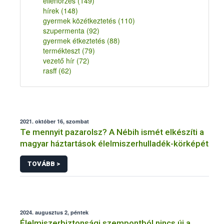
ellenőrzés
(149)
hírek
(148)
gyermek közétkeztetés
(110)
szupermenta
(92)
gyermek étkeztetés
(88)
termékteszt
(79)
vezető hír
(72)
rasff
(62)
2021. október 16, szombat
Te mennyit pazarolsz? A Nébih ismét elkészíti a
magyar háztartások élelmiszerhulladék-körképét
TOVÁBB >
2024. augusztus 2, péntek
Élelmiszerbiztonsági szempontból nincs új a