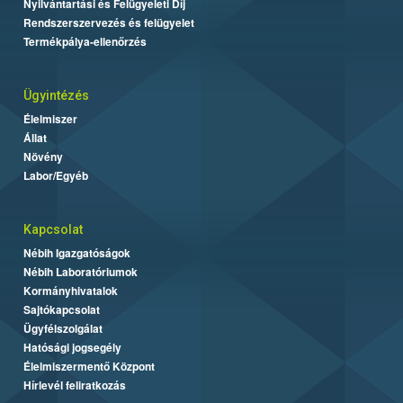
Nyilvántartási és Felügyeleti Díj
Rendszerszervezés és felügyelet
Termékpálya-ellenőrzés
Ügyintézés
Élelmiszer
Állat
Növény
Labor/Egyéb
Kapcsolat
Nébih Igazgatóságok
Nébih Laboratóriumok
Kormányhivatalok
Sajtókapcsolat
Ügyfélszolgálat
Hatósági jogsegély
Élelmiszermentő Központ
Hírlevél feliratkozás