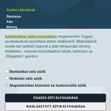
Gyakori kérdések
Élelmiszer
Állat
Növény
Labor/Egyéb
Adatkezelési tájékoztatónkban
megismerheti, hogyan
gondoskodunk személyes adatai védelméről. Weboldalunk
cookie-kat (sütiket) használ a jobb felhasználói élmény
érdekében, melynek biztosításához kérjük, kattintson az
„Elfogadom” gombra.
Statisztikai célú sütik
Nemzeti Élelmiszerlánc-biztonsági Hivatal
Hirdetési célú sütik
Cím: 1024 Budapest, Keleti Károly utca. 24.
Alapműködést biztosító és funkcionális sütik
×
Levelezési cím: 1525 Budapest. Pf. 30.
ÖSSZES SÜTI ELFOGADÁSA
E-mail:
ugyfelszolgalat@nebih.gov.hu
Zöld szám: 06-80/263-244
KIVÁLASZTOTT SÜTIK ELFOGADÁSA
Telefon: 06-1/ 336-9000