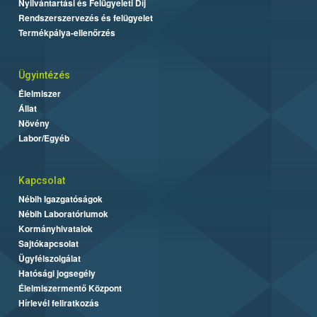
Nyilvántartási és Felügyeleti Díj
Rendszerszervezés és felügyelet
Termékpálya-ellenőrzés
Ügyintézés
Élelmiszer
Állat
Növény
Labor/Egyéb
Kapcsolat
Nébih Igazgatóságok
Nébih Laboratóriumok
Kormányhivatalok
Sajtókapcsolat
Ügyfélszolgálat
Hatósági jogsegély
Élelmiszermentő Központ
Hírlevél feliratkozás