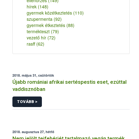
ellenőrzés
(149)
hírek
(148)
gyermek közétkeztetés
(110)
szupermenta
(92)
gyermek étkeztetés
(88)
termékteszt
(79)
vezető hír
(72)
rasff
(62)
2018. május 31, csütörtök
Újabb romániai afrikai sertéspestis eset, ezúttal
vaddisznóban
TOVÁBB >
2018. augusztus 27, hétfő
Nem jelölt tejfehérjét tartalmazó vegán termék