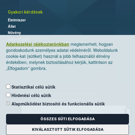
Gyakori kérdések
Élelmiszer
Állat
Növény
Labor/Egyéb
Adatkezelési tájékoztatónkban
megismerheti, hogyan
gondoskodunk személyes adatai védelméről. Weboldalunk
cookie-kat (sütiket) használ a jobb felhasználói élmény
érdekében, melynek biztosításához kérjük, kattintson az
„Elfogadom” gombra.
Statisztikai célú sütik
Nemzeti Élelmiszerlánc-biztonsági Hivatal
Hirdetési célú sütik
Cím: 1024 Budapest, Keleti Károly utca. 24.
Alapműködést biztosító és funkcionális sütik
×
Levelezési cím: 1525 Budapest. Pf. 30.
ÖSSZES SÜTI ELFOGADÁSA
E-mail:
ugyfelszolgalat@nebih.gov.hu
Zöld szám: 06-80/263-244
KIVÁLASZTOTT SÜTIK ELFOGADÁSA
Telefon: 06-1/ 336-9000