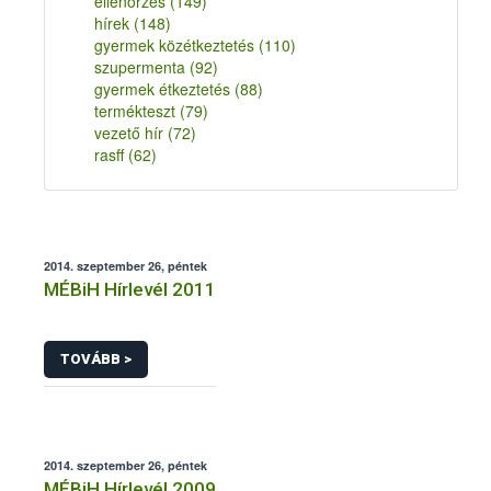
ellenőrzés
(149)
hírek
(148)
gyermek közétkeztetés
(110)
szupermenta
(92)
gyermek étkeztetés
(88)
termékteszt
(79)
vezető hír
(72)
rasff
(62)
2014. szeptember 26, péntek
MÉBiH Hírlevél 2011
TOVÁBB >
2014. szeptember 26, péntek
MÉBiH Hírlevél 2009