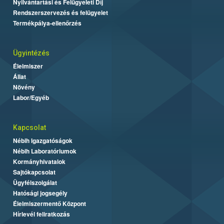
Nyilvántartási és Felügyeleti Díj
Rendszerszervezés és felügyelet
Termékpálya-ellenőrzés
Ügyintézés
Élelmiszer
Állat
Növény
Labor/Egyéb
Kapcsolat
Nébih Igazgatóságok
Nébih Laboratóriumok
Kormányhivatalok
Sajtókapcsolat
Ügyfélszolgálat
Hatósági jogsegély
Élelmiszermentő Központ
Hírlevél feliratkozás