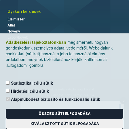
Gyakori kérdések
Élelmiszer
Állat
Növény
Labor/Egyéb
Adatkezelési tájékoztatónkban
megismerheti, hogyan
gondoskodunk személyes adatai védelméről. Weboldalunk
cookie-kat (sütiket) használ a jobb felhasználói élmény
érdekében, melynek biztosításához kérjük, kattintson az
„Elfogadom” gombra.
Statisztikai célú sütik
Nemzeti Élelmiszerlánc-biztonsági Hivatal
Hirdetési célú sütik
Cím: 1024 Budapest, Keleti Károly utca. 24.
Alapműködést biztosító és funkcionális sütik
×
Levelezési cím: 1525 Budapest. Pf. 30.
ÖSSZES SÜTI ELFOGADÁSA
E-mail:
ugyfelszolgalat@nebih.gov.hu
Zöld szám: 06-80/263-244
KIVÁLASZTOTT SÜTIK ELFOGADÁSA
Telefon: 06-1/ 336-9000