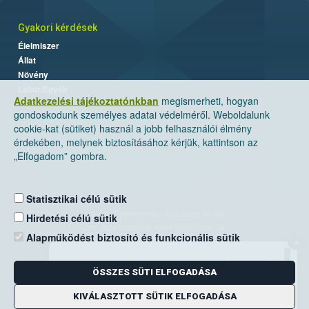
Gyakori kérdések
Élelmiszer
Állat
Növény
Labor/Egyéb
Adatkezelési tájékoztatónkban
megismerheti, hogyan
gondoskodunk személyes adatai védelméről. Weboldalunk
cookie-kat (sütiket) használ a jobb felhasználói élmény
érdekében, melynek biztosításához kérjük, kattintson az
„Elfogadom” gombra.
Statisztikai célú sütik
Nemzeti Élelmiszerlánc-biztonsági Hivatal
Hirdetési célú sütik
Cím: 1024 Budapest, Keleti Károly utca. 24.
Alapműködést biztosító és funkcionális sütik
×
Levelezési cím: 1525 Budapest. Pf. 30.
ÖSSZES SÜTI ELFOGADÁSA
E-mail:
ugyfelszolgalat@nebih.gov.hu
Zöld szám: 06-80/263-244
KIVÁLASZTOTT SÜTIK ELFOGADÁSA
Telefon: 06-1/ 336-9000