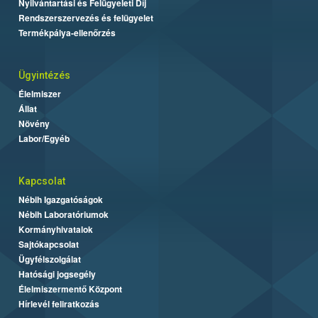
Nyilvántartási és Felügyeleti Díj
Rendszerszervezés és felügyelet
Termékpálya-ellenőrzés
Ügyintézés
Élelmiszer
Állat
Növény
Labor/Egyéb
Kapcsolat
Nébih Igazgatóságok
Nébih Laboratóriumok
Kormányhivatalok
Sajtókapcsolat
Ügyfélszolgálat
Hatósági jogsegély
Élelmiszermentő Központ
Hírlevél feliratkozás