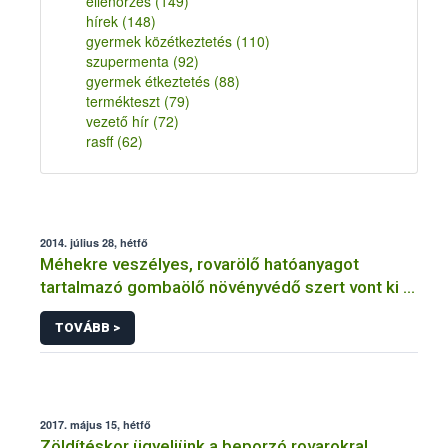
ellenőrzés
(149)
hírek
(148)
gyermek közétkeztetés
(110)
szupermenta
(92)
gyermek étkeztetés
(88)
termékteszt
(79)
vezető hír
(72)
rasff
(62)
2014. július 28, hétfő
Méhekre veszélyes, rovarölő hatóanyagot
tartalmazó gombaölő növényvédő szert vont ki a
forgalomból a NÉBIH
TOVÁBB >
2017. május 15, hétfő
Zöldítéskor ügyeljünk a beporzó rovarokra!