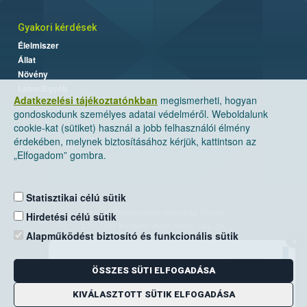
Gyakori kérdések
Élelmiszer
Állat
Növény
Labor/Egyéb
Adatkezelési tájékoztatónkban
megismerheti, hogyan
gondoskodunk személyes adatai védelméről. Weboldalunk
cookie-kat (sütiket) használ a jobb felhasználói élmény
érdekében, melynek biztosításához kérjük, kattintson az
„Elfogadom” gombra.
Statisztikai célú sütik
Nemzeti Élelmiszerlánc-biztonsági Hivatal
Hirdetési célú sütik
Cím: 1024 Budapest, Keleti Károly utca. 24.
Alapműködést biztosító és funkcionális sütik
×
Levelezési cím: 1525 Budapest. Pf. 30.
ÖSSZES SÜTI ELFOGADÁSA
E-mail:
ugyfelszolgalat@nebih.gov.hu
Zöld szám: 06-80/263-244
KIVÁLASZTOTT SÜTIK ELFOGADÁSA
Telefon: 06-1/ 336-9000