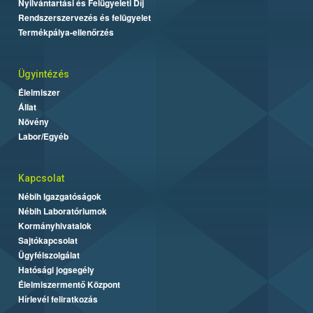
Nyilvántartási és Felügyeleti Díj
Rendszerszervezés és felügyelet
Termékpálya-ellenőrzés
Ügyintézés
Élelmiszer
Állat
Növény
Labor/Egyéb
Kapcsolat
Nébih Igazgatóságok
Nébih Laboratóriumok
Kormányhivatalok
Sajtókapcsolat
Ügyfélszolgálat
Hatósági jogsegély
Élelmiszermentő Központ
Hírlevél feliratkozás