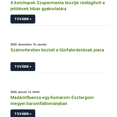
A ketchupok Szupermenta tesztje rávilágított a
jelölések hibás gyakorlatára
TOVÁBB >
2020. december 16, szerda
Számottevően tisztult a tűzifahirdetések piaca
TOVÁBB >
2020. január 13, hétfő
Madárinfluenza egy Komárom-Esztergom
megyei baromfiállományban
TOVÁBB >