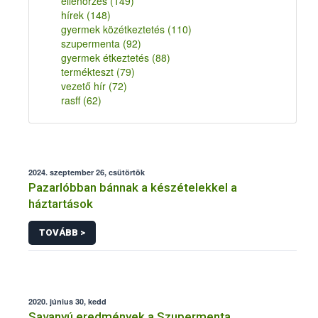
ellenőrzés
(149)
hírek
(148)
gyermek közétkeztetés
(110)
szupermenta
(92)
gyermek étkeztetés
(88)
termékteszt
(79)
vezető hír
(72)
rasff
(62)
2024. szeptember 26, csütörtök
Pazarlóbban bánnak a készételekkel a
háztartások
TOVÁBB >
2020. június 30, kedd
Savanyú eredmények a Szupermenta