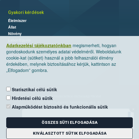
Gyakori kérdések
Élelmiszer
Állat
Növény
Labor/Egyéb
Adatkezelési tájékoztatónkban
megismerheti, hogyan
gondoskodunk személyes adatai védelméről. Weboldalunk
cookie-kat (sütiket) használ a jobb felhasználói élmény
érdekében, melynek biztosításához kérjük, kattintson az
„Elfogadom” gombra.
Statisztikai célú sütik
Nemzeti Élelmiszerlánc-biztonsági Hivatal
Hirdetési célú sütik
Cím: 1024 Budapest, Keleti Károly utca. 24.
Alapműködést biztosító és funkcionális sütik
×
Levelezési cím: 1525 Budapest. Pf. 30.
ÖSSZES SÜTI ELFOGADÁSA
E-mail:
ugyfelszolgalat@nebih.gov.hu
Zöld szám: 06-80/263-244
KIVÁLASZTOTT SÜTIK ELFOGADÁSA
Telefon: 06-1/ 336-9000