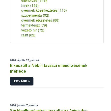
ellenőrzés
(149)
hírek
(148)
gyermek közétkeztetés
(110)
szupermenta
(92)
gyermek étkeztetés
(88)
termékteszt
(79)
vezető hír
(72)
rasff
(62)
2026. április 17, péntek
Elkészült a Nébih tavaszi ellenőrzésének
mérlege
TOVÁBB >
2026. január 7, szerda
Sertésállományban igazolta az Aujeszky-