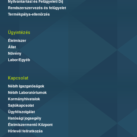
Nyilvántartási és Felügyeleti Díj
Rendszerszervezés és felügyelet
Termékpálya-ellenőrzés
Ügyintézés
Élelmiszer
Állat
Növény
Labor/Egyéb
Kapcsolat
Nébih Igazgatóságok
Nébih Laboratóriumok
Kormányhivatalok
Sajtókapcsolat
Ügyfélszolgálat
Hatósági jogsegély
Élelmiszermentő Központ
Hírlevél feliratkozás