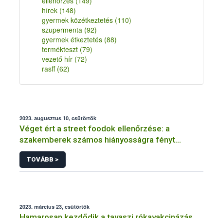
ellenőrzés
(149)
hírek
(148)
gyermek közétkeztetés
(110)
szupermenta
(92)
gyermek étkeztetés
(88)
termékteszt
(79)
vezető hír
(72)
rasff
(62)
2023. augusztus 10, csütörtök
Véget ért a street foodok ellenőrzése: a
szakemberek számos hiányosságra fényt
derítettek
TOVÁBB >
2023. március 23, csütörtök
Hamarosan kezdődik a tavaszi rókavakcinázás