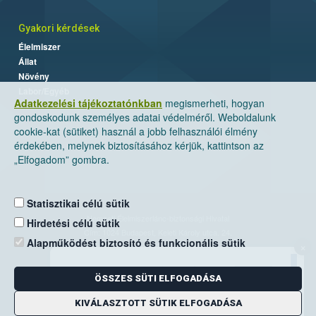
Gyakori kérdések
Élelmiszer
Állat
Növény
Labor/Egyéb
Adatkezelési tájékoztatónkban
megismerheti, hogyan
gondoskodunk személyes adatai védelméről. Weboldalunk
cookie-kat (sütiket) használ a jobb felhasználói élmény
érdekében, melynek biztosításához kérjük, kattintson az
„Elfogadom” gombra.
Statisztikai célú sütik
Nemzeti Élelmiszerlánc-biztonsági Hivatal
Hirdetési célú sütik
Cím: 1024 Budapest, Keleti Károly utca. 24.
Alapműködést biztosító és funkcionális sütik
×
Levelezési cím: 1525 Budapest. Pf. 30.
ÖSSZES SÜTI ELFOGADÁSA
E-mail:
ugyfelszolgalat@nebih.gov.hu
Zöld szám: 06-80/263-244
KIVÁLASZTOTT SÜTIK ELFOGADÁSA
Telefon: 06-1/ 336-9000