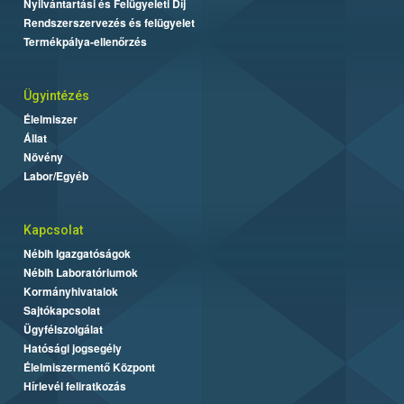
Nyilvántartási és Felügyeleti Díj
Rendszerszervezés és felügyelet
Termékpálya-ellenőrzés
Ügyintézés
Élelmiszer
Állat
Növény
Labor/Egyéb
Kapcsolat
Nébih Igazgatóságok
Nébih Laboratóriumok
Kormányhivatalok
Sajtókapcsolat
Ügyfélszolgálat
Hatósági jogsegély
Élelmiszermentő Központ
Hírlevél feliratkozás