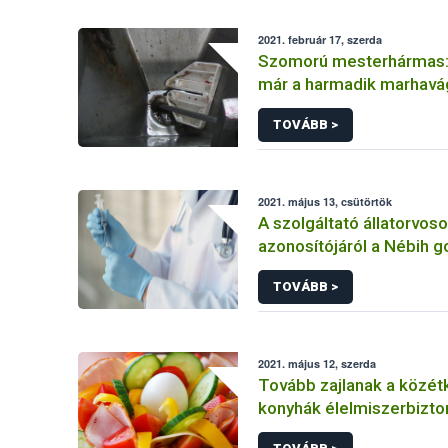
2021. február 17, szerda
Szomorú mesterhármas:
már a harmadik marhavá
„vérzett el” a Nébih ell
TOVÁBB >
2021. május 13, csütörtök
A szolgáltató állatorvos
azonosítójáról a Nébih 
de e-ügyintézési lehetős
TOVÁBB >
rendelkezésre áll
2021. május 12, szerda
Tovább zajlanak a közét
konyhák élelmiszerbiztonsági, –
higiéniai és –minőségi m