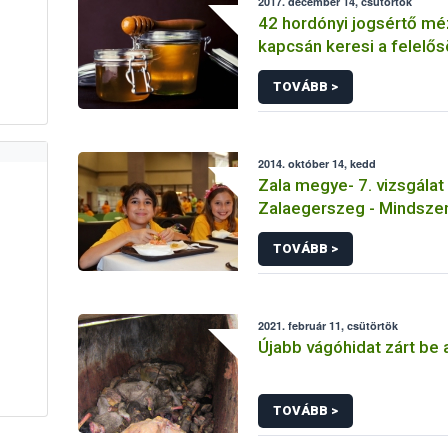
2017. december 14, csütörtök
42 hordónyi jogsértő mé
kapcsán keresi a felelős
TOVÁBB >
2014. október 14, kedd
Zala megye- 7. vizsgálat 
Zalaegerszeg - Mindsze
Főzőkonyha (A menü)
TOVÁBB >
2021. február 11, csütörtök
Újabb vágóhidat zárt be 
TOVÁBB >