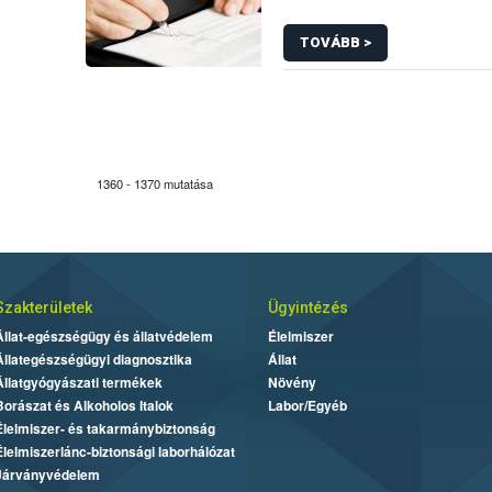
TOVÁBB >
1360 - 1370 mutatása
Szakterületek
Ügyintézés
Állat-egészségügy és állatvédelem
Élelmiszer
Állategészségügyi diagnosztika
Állat
Állatgyógyászati termékek
Növény
Borászat és Alkoholos Italok
Labor/Egyéb
Élelmiszer- és takarmánybiztonság
Élelmiszerlánc-biztonsági laborhálózat
Járványvédelem