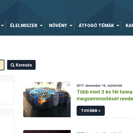
ÉLELMISZER
NÖVÉNY
ÁTFOGÓ TÉMÁK
KA
Keresés
2017. december 14, csütörtök
Több mint 3 és fél tonn
megsemmisítését rendel
TOVÁBB >