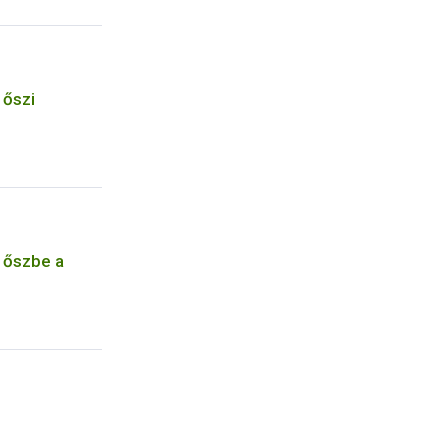
 őszi
z őszbe a