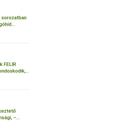
 sorozatban
góhíd
enőrzésen
ok FELIR
gondoskodik,
ég is
keztető
inősítései