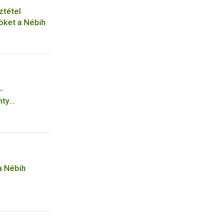
ztétel
öket a Nébih
-
nty
a Nébih