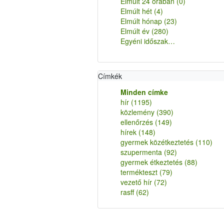
Elmúlt 24 órában
(0)
Elmúlt hét
(4)
Elmúlt hónap
(23)
Elmúlt év
(280)
Egyéni időszak…
Címkék
Minden címke
hír
(1195)
közlemény
(390)
ellenőrzés
(149)
hírek
(148)
gyermek közétkeztetés
(110)
szupermenta
(92)
gyermek étkeztetés
(88)
termékteszt
(79)
vezető hír
(72)
rasff
(62)