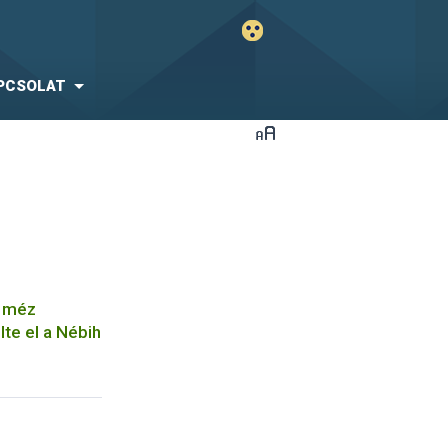
PCSOLAT
a méz
te el a Nébih