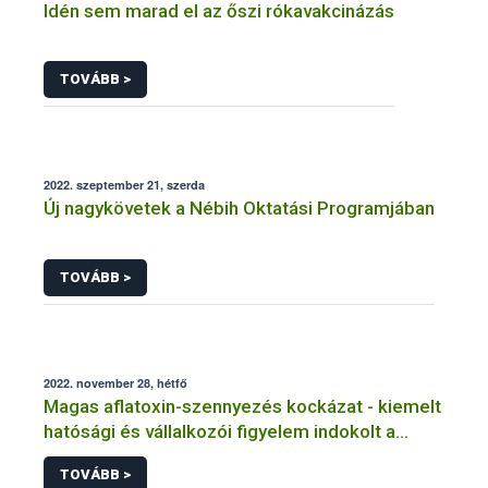
Idén sem marad el az őszi rókavakcinázás
TOVÁBB >
2022. szeptember 21, szerda
Új nagykövetek a Nébih Oktatási Programjában
TOVÁBB >
2022. november 28, hétfő
Magas aflatoxin-szennyezés kockázat - kiemelt
hatósági és vállalkozói figyelem indokolt a
takarmányoknál, tej és tejtermékeknél
TOVÁBB >