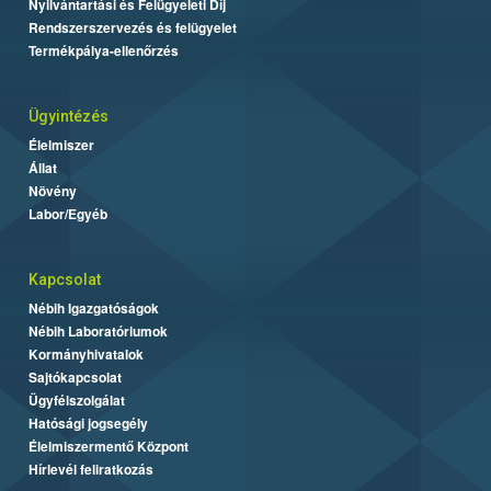
Nyilvántartási és Felügyeleti Díj
Rendszerszervezés és felügyelet
Termékpálya-ellenőrzés
Ügyintézés
Élelmiszer
Állat
Növény
Labor/Egyéb
Kapcsolat
Nébih Igazgatóságok
Nébih Laboratóriumok
Kormányhivatalok
Sajtókapcsolat
Ügyfélszolgálat
Hatósági jogsegély
Élelmiszermentő Központ
Hírlevél feliratkozás