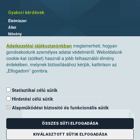
Gyakori kérdések
Élelmiszer
Állat
Növény
Labor/Egyéb
Adatkezelési tájékoztatónkban
megismerheti, hogyan
gondoskodunk személyes adatai védelméről. Weboldalunk
cookie-kat (sütiket) használ a jobb felhasználói élmény
érdekében, melynek biztosításához kérjük, kattintson az
„Elfogadom” gombra.
Statisztikai célú sütik
Nemzeti Élelmiszerlánc-biztonsági Hivatal
Hirdetési célú sütik
Cím: 1024 Budapest, Keleti Károly utca. 24.
Alapműködést biztosító és funkcionális sütik
×
Levelezési cím: 1525 Budapest. Pf. 30.
ÖSSZES SÜTI ELFOGADÁSA
E-mail:
ugyfelszolgalat@nebih.gov.hu
Zöld szám: 06-80/263-244
KIVÁLASZTOTT SÜTIK ELFOGADÁSA
Telefon: 06-1/ 336-9000