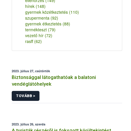
ellenőrzés
(149)
hírek
(148)
gyermek közétkeztetés
(110)
szupermenta
(92)
gyermek étkeztetés
(88)
termékteszt
(79)
vezető hír
(72)
rasff
(62)
2023. július 27, csütörtök
Biztonsággal látogathatóak a balatoni
vendéglátóhelyek
TOVÁBB >
2023. július 26, szerda
A turisták részéről is fokozott körültekintést