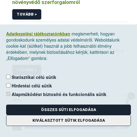
növényvédő szerforgalomról
TOVÁBB >
Adatkezelési tájékoztatónkban
megismerheti, hogyan
gondoskodunk személyes adatai védelméről. Weboldalunk
2022. január 10, hétfő
cookie-kat (sütiket) használ a jobb felhasználói élmény
A citrusfélék fokozott vizsgálatát kéri a Nébih a
érdekében, melynek biztosításához kérjük, kattintson az
forgalmazóktól
„Elfogadom” gombra.
TOVÁBB >
Statisztikai célú sütik
Hirdetési célú sütik
Alapműködést biztosító és funkcionális sütik
×
2014. június 14, szombat
A mezei pocok elleni védekezési kötelezettség
ÖSSZES SÜTI ELFOGADÁSA
a földhasználók kiemelt feladata
KIVÁLASZTOTT SÜTIK ELFOGADÁSA
TOVÁBB >