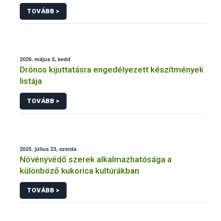
engedélyezésére, továbbá a meglévő engedély
TOVÁBB >
meghosszabbítására vagy módosítására irányuló
eljárásba
2026. május 5, kedd
Drónos kijuttatásra engedélyezett készítmények
listája
TOVÁBB >
2025. július 23, szerda
Növényvédő szerek alkalmazhatósága a
különböző kukorica kultúrákban
TOVÁBB >