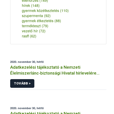
ellenőrzés
(149)
hírek
(148)
gyermek közétkeztetés
(110)
szupermenta
(92)
gyermek étkeztetés
(88)
termékteszt
(79)
vezető hír
(72)
rasff
(62)
2020. november 30, hétfő
Adatkezelési tájékoztató a Nemzeti
Élelmiszerlánc-biztonsági Hivatal hírlevelére
történő regisztrációhoz kapcsolódó
TOVÁBB >
adatkezelések vonatkozásában
2020. november 30, hétfő
Adatkezelési tájékoztató a Nemzeti