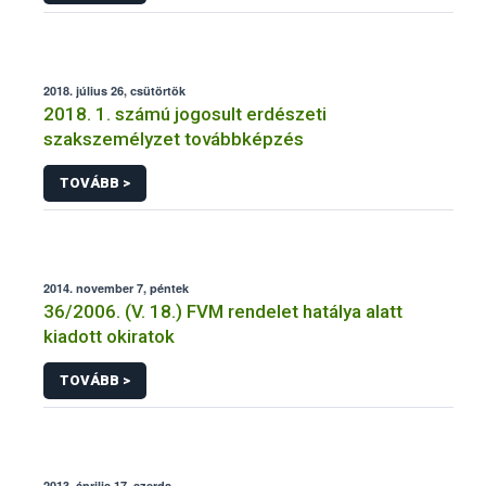
2018. július 26, csütörtök
2018. 1. számú jogosult erdészeti
szakszemélyzet továbbképzés
TOVÁBB >
2014. november 7, péntek
36/2006. (V. 18.) FVM rendelet hatálya alatt
kiadott okiratok
TOVÁBB >
2013. április 17, szerda