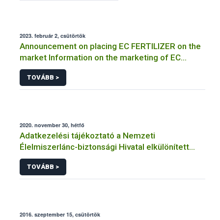
2023. február 2, csütörtök
Announcement on placing EC FERTILIZER on the
market Information on the marketing of EC
FERTILIZER and the application for a certificate
TOVÁBB >
2020. november 30, hétfő
Adatkezelési tájékoztató a Nemzeti
Élelmiszerlánc-biztonsági Hivatal elkülönített
visszaélés-bejelentési rendszerhez kapcsolódó
TOVÁBB >
adatkezeléséhez
2016. szeptember 15, csütörtök