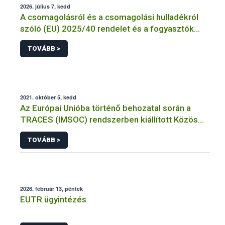
2026. július 7, kedd
A csomagolásról és a csomagolási hulladékról
szóló (EU) 2025/40 rendelet és a fogyasztók
élelmiszerekkel kapcsolatos tájékoztatásáról
TOVÁBB >
szóló 1169/2011/EU rendelet jelölési
kötelezettségeinek összehangolásáról szóló
AÉM – Nébih szakmai álláspont
2021. október 5, kedd
Az Európai Unióba történő behozatal során a
TRACES (IMSOC) rendszerben kiállított Közös
Egészségügyi Beléptetési Okmány: KEBO-D
TOVÁBB >
(angolul: CHEDD) használata
2026. február 13, péntek
EUTR ügyintézés