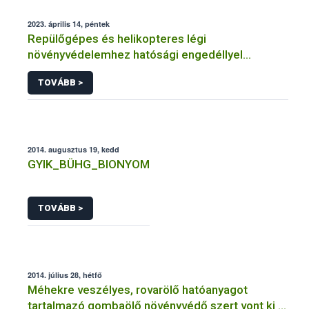
2023. április 14, péntek
Repülőgépes és helikopteres légi
növényvédelemhez hatósági engedéllyel
rendelkező szervezetek
TOVÁBB >
2014. augusztus 19, kedd
GYIK_BÜHG_BIONYOM
TOVÁBB >
2014. július 28, hétfő
Méhekre veszélyes, rovarölő hatóanyagot
tartalmazó gombaölő növényvédő szert vont ki a