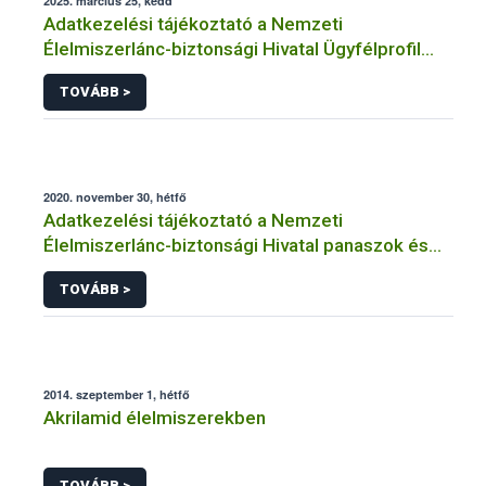
2025. március 25, kedd
Adatkezelési tájékoztató a Nemzeti
Élelmiszerlánc-biztonsági Hivatal Ügyfélprofil
Rendszerben kistermelői tevékenység
TOVÁBB >
témakörben intézhető közhatalmi eljárásaihoz
kapcsolódó adatkezeléséhez
2020. november 30, hétfő
Adatkezelési tájékoztató a Nemzeti
Élelmiszerlánc-biztonsági Hivatal panaszok és
közérdekű bejelentések kezeléséhez
TOVÁBB >
kapcsolódó adatkezeléséhez
2014. szeptember 1, hétfő
Akrilamid élelmiszerekben
TOVÁBB >