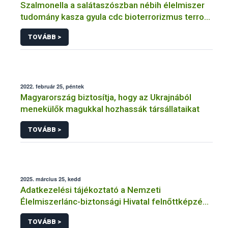
Szalmonella a salátaszószban nébih élelmiszer
tudomány kasza gyula cdc bioterrorizmus terror
lépfene
TOVÁBB >
2022. február 25, péntek
Magyarország biztosítja, hogy az Ukrajnából
menekülők magukkal hozhassák társállataikat
TOVÁBB >
2025. március 25, kedd
Adatkezelési tájékoztató a Nemzeti
Élelmiszerlánc-biztonsági Hivatal felnőttképzési
tevékenységéhez kapcsolódó adatkezeléséhez
TOVÁBB >