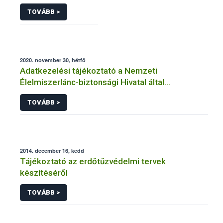
TOVÁBB >
2020. november 30, hétfő
Adatkezelési tájékoztató a Nemzeti
Élelmiszerlánc-biztonsági Hivatal által
üzemeltetett élelmiszerlánc-felügyeleti
TOVÁBB >
információs rendszerhez (FELIR) kapcsolódó
adatkezeléséhez
2014. december 16, kedd
Tájékoztató az erdőtűzvédelmi tervek
készítéséről
TOVÁBB >