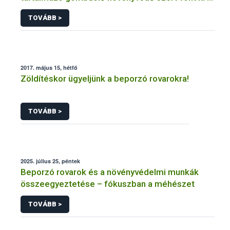
forgalomból a NÉBIH
TOVÁBB >
2017. május 15, hétfő
Zöldítéskor ügyeljünk a beporzó rovarokra!
TOVÁBB >
2025. július 25, péntek
Beporzó rovarok és a növényvédelmi munkák
összeegyeztetése – fókuszban a méhészet
TOVÁBB >