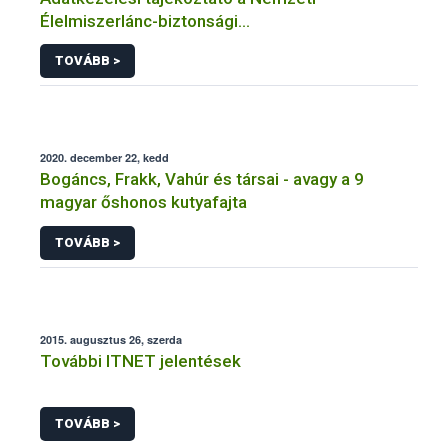
Élelmiszerlánc-biztonsági
Hivatal tevékenységéhez kötődő érintetti jogok
TOVÁBB >
gyakorlásával összefüggő adatkezeléseihez
2020. december 22, kedd
Bogáncs, Frakk, Vahúr és társai - avagy a 9
magyar őshonos kutyafajta
TOVÁBB >
2015. augusztus 26, szerda
További ITNET jelentések
TOVÁBB >