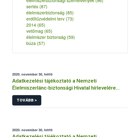
élelmiszerbiztonsági szemelvények
(96)
sertés
(87)
élelmiszerbiztonság
(85)
erdőtűzvédelmi terv
(73)
2014
(65)
vetőmag
(65)
élelmiszer biztonság
(59)
búza
(57)
2020. november 30, hétfő
Adatkezelési tájékoztató a Nemzeti
Élelmiszerlánc-biztonsági Hivatal hírlevelére
történő regisztrációhoz kapcsolódó
TOVÁBB >
adatkezelések vonatkozásában
2020. november 30, hétfő
Adatkezelési tájékoztató a Nemzeti