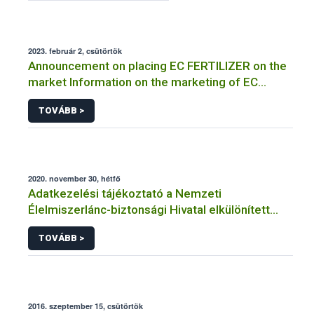
2023. február 2, csütörtök
Announcement on placing EC FERTILIZER on the
market Information on the marketing of EC
FERTILIZER and the application for a certificate
TOVÁBB >
2020. november 30, hétfő
Adatkezelési tájékoztató a Nemzeti
Élelmiszerlánc-biztonsági Hivatal elkülönített
visszaélés-bejelentési rendszerhez kapcsolódó
TOVÁBB >
adatkezeléséhez
2016. szeptember 15, csütörtök