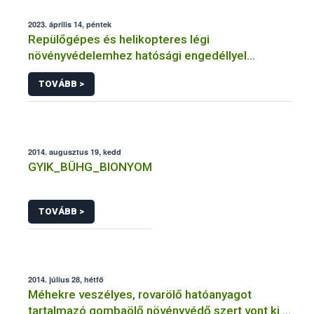
2023. április 14, péntek
Repülőgépes és helikopteres légi
növényvédelemhez hatósági engedéllyel
rendelkező szervezetek
TOVÁBB >
2014. augusztus 19, kedd
GYIK_BÜHG_BIONYOM
TOVÁBB >
2014. július 28, hétfő
Méhekre veszélyes, rovarölő hatóanyagot
tartalmazó gombaölő növényvédő szert vont ki a