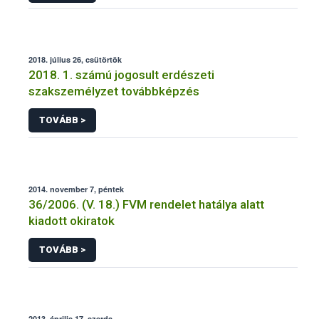
2018. július 26, csütörtök
2018. 1. számú jogosult erdészeti
szakszemélyzet továbbképzés
TOVÁBB >
2014. november 7, péntek
36/2006. (V. 18.) FVM rendelet hatálya alatt
kiadott okiratok
TOVÁBB >
2013. április 17, szerda