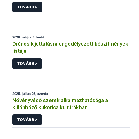
engedélyezésére, továbbá a meglévő engedély
TOVÁBB >
meghosszabbítására vagy módosítására irányuló
eljárásba
2026. május 5, kedd
Drónos kijuttatásra engedélyezett készítmények
listája
TOVÁBB >
2025. július 23, szerda
Növényvédő szerek alkalmazhatósága a
különböző kukorica kultúrákban
TOVÁBB >