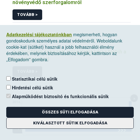
növényvédő szerforgalomról
TOVÁBB >
Adatkezelési tájékoztatónkban
megismerheti, hogyan
gondoskodunk személyes adatai védelméről. Weboldalunk
2022. január 10, hétfő
cookie-kat (sütiket) használ a jobb felhasználói élmény
A citrusfélék fokozott vizsgálatát kéri a Nébih a
érdekében, melynek biztosításához kérjük, kattintson az
forgalmazóktól
„Elfogadom” gombra.
TOVÁBB >
Statisztikai célú sütik
Hirdetési célú sütik
Alapműködést biztosító és funkcionális sütik
×
2014. június 14, szombat
A mezei pocok elleni védekezési kötelezettség
ÖSSZES SÜTI ELFOGADÁSA
a földhasználók kiemelt feladata
KIVÁLASZTOTT SÜTIK ELFOGADÁSA
TOVÁBB >