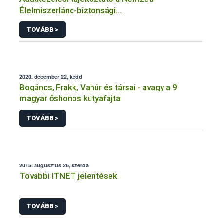
Élelmiszerlánc-biztonsági
Hivatal tevékenységéhez kötődő érintetti jogok
TOVÁBB >
gyakorlásával összefüggő adatkezeléseihez
2020. december 22, kedd
Bogáncs, Frakk, Vahúr és társai - avagy a 9
magyar őshonos kutyafajta
TOVÁBB >
2015. augusztus 26, szerda
További ITNET jelentések
TOVÁBB >