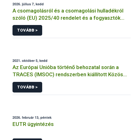
2026. július 7, kedd
A csomagolásról és a csomagolási hulladékról
szóló (EU) 2025/40 rendelet és a fogyasztók
élelmiszerekkel kapcsolatos tájékoztatásáról
TOVÁBB >
szóló 1169/2011/EU rendelet jelölési
kötelezettségeinek összehangolásáról szóló
AÉM – Nébih szakmai álláspont
2021. október 5, kedd
Az Európai Unióba történő behozatal során a
TRACES (IMSOC) rendszerben kiállított Közös
Egészségügyi Beléptetési Okmány: KEBO-D
TOVÁBB >
(angolul: CHEDD) használata
2026. február 13, péntek
EUTR ügyintézés