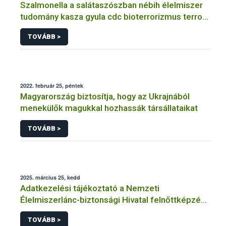
Szalmonella a salátaszószban nébih élelmiszer
tudomány kasza gyula cdc bioterrorizmus terror
lépfene
TOVÁBB >
2022. február 25, péntek
Magyarország biztosítja, hogy az Ukrajnából
menekülők magukkal hozhassák társállataikat
TOVÁBB >
2025. március 25, kedd
Adatkezelési tájékoztató a Nemzeti
Élelmiszerlánc-biztonsági Hivatal felnőttképzési
tevékenységéhez kapcsolódó adatkezeléséhez
TOVÁBB >