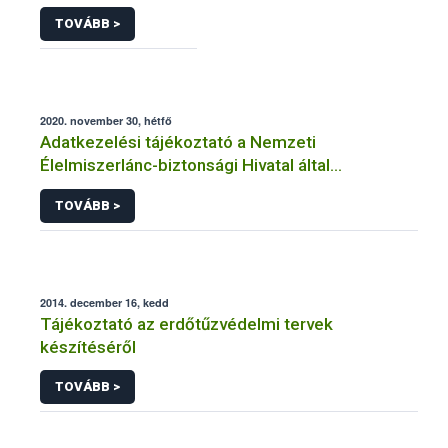
TOVÁBB >
2020. november 30, hétfő
Adatkezelési tájékoztató a Nemzeti
Élelmiszerlánc-biztonsági Hivatal által
üzemeltetett élelmiszerlánc-felügyeleti
TOVÁBB >
információs rendszerhez (FELIR) kapcsolódó
adatkezeléséhez
2014. december 16, kedd
Tájékoztató az erdőtűzvédelmi tervek
készítéséről
TOVÁBB >