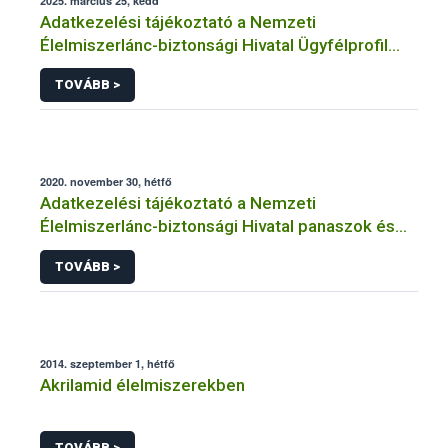
2025. március 25, kedd
Adatkezelési tájékoztató a Nemzeti
Élelmiszerlánc-biztonsági Hivatal Ügyfélprofil
Rendszerben kistermelői tevékenység
TOVÁBB >
témakörben intézhető közhatalmi eljárásaihoz
kapcsolódó adatkezeléséhez
2020. november 30, hétfő
Adatkezelési tájékoztató a Nemzeti
Élelmiszerlánc-biztonsági Hivatal panaszok és
közérdekű bejelentések kezeléséhez
TOVÁBB >
kapcsolódó adatkezeléséhez
2014. szeptember 1, hétfő
Akrilamid élelmiszerekben
TOVÁBB >