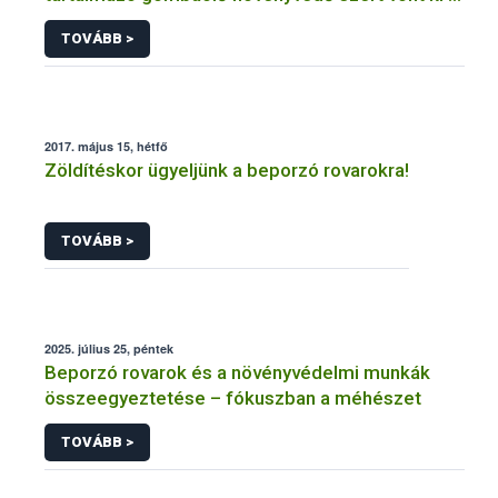
forgalomból a NÉBIH
TOVÁBB >
2017. május 15, hétfő
Zöldítéskor ügyeljünk a beporzó rovarokra!
TOVÁBB >
2025. július 25, péntek
Beporzó rovarok és a növényvédelmi munkák
összeegyeztetése – fókuszban a méhészet
TOVÁBB >