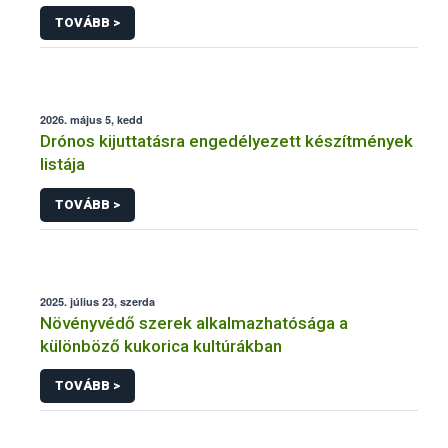
engedélyezésére, továbbá a meglévő engedély
TOVÁBB >
meghosszabbítására vagy módosítására irányuló
eljárásba
2026. május 5, kedd
Drónos kijuttatásra engedélyezett készítmények
listája
TOVÁBB >
2025. július 23, szerda
Növényvédő szerek alkalmazhatósága a
különböző kukorica kultúrákban
TOVÁBB >