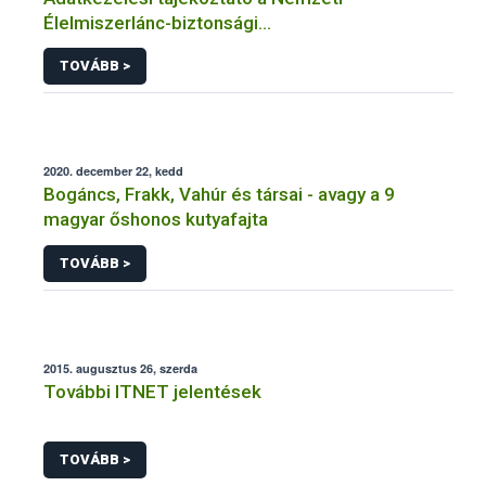
Élelmiszerlánc-biztonsági
Hivatal tevékenységéhez kötődő érintetti jogok
TOVÁBB >
gyakorlásával összefüggő adatkezeléseihez
2020. december 22, kedd
Bogáncs, Frakk, Vahúr és társai - avagy a 9
magyar őshonos kutyafajta
TOVÁBB >
2015. augusztus 26, szerda
További ITNET jelentések
TOVÁBB >