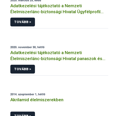
2025. március 25, kedd
Adatkezelési tájékoztató a Nemzeti
Élelmiszerlánc-biztonsági Hivatal Ügyfélprofil
Rendszerben kistermelői tevékenység
TOVÁBB >
témakörben intézhető közhatalmi eljárásaihoz
kapcsolódó adatkezeléséhez
2020. november 30, hétfő
Adatkezelési tájékoztató a Nemzeti
Élelmiszerlánc-biztonsági Hivatal panaszok és
közérdekű bejelentések kezeléséhez
TOVÁBB >
kapcsolódó adatkezeléséhez
2014. szeptember 1, hétfő
Akrilamid élelmiszerekben
TOVÁBB >