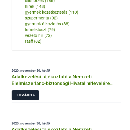
ellenőrzés
(149)
hírek
(148)
gyermek közétkeztetés
(110)
szupermenta
(92)
gyermek étkeztetés
(88)
termékteszt
(79)
vezető hír
(72)
rasff
(62)
2020. november 30, hétfő
Adatkezelési tájékoztató a Nemzeti
Élelmiszerlánc-biztonsági Hivatal hírlevelére
történő regisztrációhoz kapcsolódó
TOVÁBB >
adatkezelések vonatkozásában
2020. november 30, hétfő
Adatkezelési tájékoztató a Nemzeti