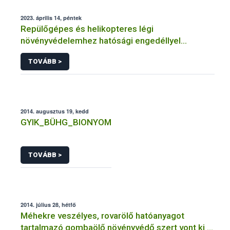
2023. április 14, péntek
Repülőgépes és helikopteres légi
növényvédelemhez hatósági engedéllyel
rendelkező szervezetek
TOVÁBB >
2014. augusztus 19, kedd
GYIK_BÜHG_BIONYOM
TOVÁBB >
2014. július 28, hétfő
Méhekre veszélyes, rovarölő hatóanyagot
tartalmazó gombaölő növényvédő szert vont ki a