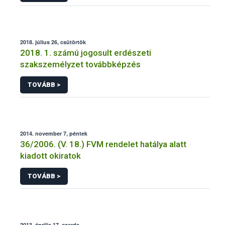
2018. július 26, csütörtök
2018. 1. számú jogosult erdészeti
szakszemélyzet továbbképzés
TOVÁBB >
2014. november 7, péntek
36/2006. (V. 18.) FVM rendelet hatálya alatt
kiadott okiratok
TOVÁBB >
2013. április 17, szerda