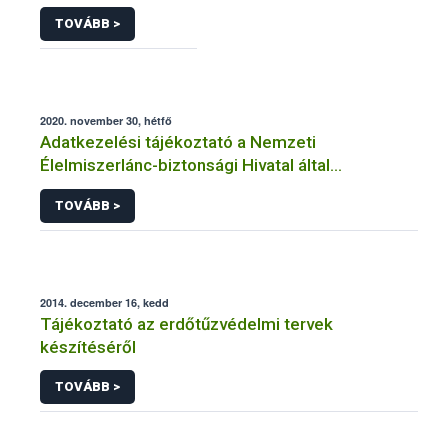
TOVÁBB >
2020. november 30, hétfő
Adatkezelési tájékoztató a Nemzeti
Élelmiszerlánc-biztonsági Hivatal által
üzemeltetett élelmiszerlánc-felügyeleti
TOVÁBB >
információs rendszerhez (FELIR) kapcsolódó
adatkezeléséhez
2014. december 16, kedd
Tájékoztató az erdőtűzvédelmi tervek
készítéséről
TOVÁBB >