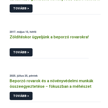
forgalomból a NÉBIH
TOVÁBB >
2017. május 15, hétfő
Zöldítéskor ügyeljünk a beporzó rovarokra!
TOVÁBB >
2025. július 25, péntek
Beporzó rovarok és a növényvédelmi munkák
összeegyeztetése – fókuszban a méhészet
TOVÁBB >