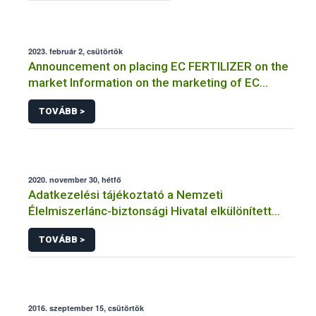
2023. február 2, csütörtök
Announcement on placing EC FERTILIZER on the
market Information on the marketing of EC
FERTILIZER and the application for a certificate
TOVÁBB >
2020. november 30, hétfő
Adatkezelési tájékoztató a Nemzeti
Élelmiszerlánc-biztonsági Hivatal elkülönített
visszaélés-bejelentési rendszerhez kapcsolódó
TOVÁBB >
adatkezeléséhez
2016. szeptember 15, csütörtök