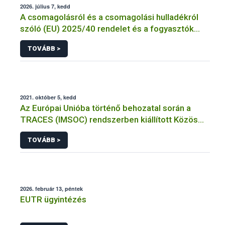
2026. július 7, kedd
A csomagolásról és a csomagolási hulladékról
szóló (EU) 2025/40 rendelet és a fogyasztók
élelmiszerekkel kapcsolatos tájékoztatásáról
TOVÁBB >
szóló 1169/2011/EU rendelet jelölési
kötelezettségeinek összehangolásáról szóló
AÉM – Nébih szakmai álláspont
2021. október 5, kedd
Az Európai Unióba történő behozatal során a
TRACES (IMSOC) rendszerben kiállított Közös
Egészségügyi Beléptetési Okmány: KEBO-D
TOVÁBB >
(angolul: CHEDD) használata
2026. február 13, péntek
EUTR ügyintézés