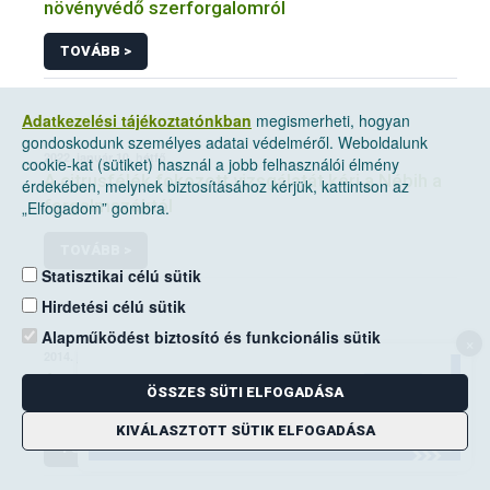
növényvédő szerforgalomról
TOVÁBB >
Adatkezelési tájékoztatónkban
megismerheti, hogyan
gondoskodunk személyes adatai védelméről. Weboldalunk
2022. január 10, hétfő
cookie-kat (sütiket) használ a jobb felhasználói élmény
A citrusfélék fokozott vizsgálatát kéri a Nébih a
érdekében, melynek biztosításához kérjük, kattintson az
forgalmazóktól
„Elfogadom” gombra.
TOVÁBB >
Statisztikai célú sütik
Hirdetési célú sütik
Alapműködést biztosító és funkcionális sütik
×
2014. június 14, szombat
A mezei pocok elleni védekezési kötelezettség
ÖSSZES SÜTI ELFOGADÁSA
a földhasználók kiemelt feladata
KIVÁLASZTOTT SÜTIK ELFOGADÁSA
TOVÁBB >