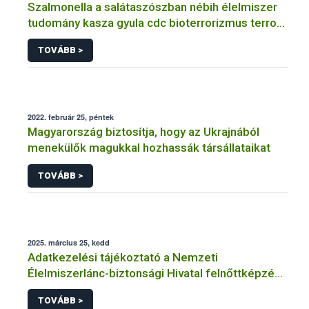
Szalmonella a salátaszószban nébih élelmiszer
tudomány kasza gyula cdc bioterrorizmus terror
lépfene
TOVÁBB >
2022. február 25, péntek
Magyarország biztosítja, hogy az Ukrajnából
menekülők magukkal hozhassák társállataikat
TOVÁBB >
2025. március 25, kedd
Adatkezelési tájékoztató a Nemzeti
Élelmiszerlánc-biztonsági Hivatal felnőttképzési
tevékenységéhez kapcsolódó adatkezeléséhez
TOVÁBB >