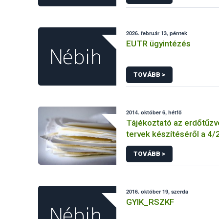
KEBO-D (angolul: CHEDD)
2026. február 13, péntek
EUTR ügyintézés
TOVÁBB >
2014. október 6, hétfő
Tájékoztató az erdőtűz
tervek készítéséről a 4/20
ÖM rendelet előírásai al
TOVÁBB >
2016. október 19, szerda
GYIK_RSZKF