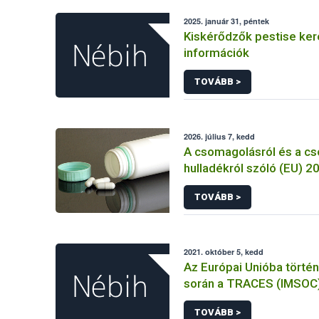
2025. január 31, péntek
Kiskérődzők pestise ke
információk
TOVÁBB >
2026. július 7, kedd
A csomagolásról és a c
hulladékról szóló (EU) 
rendelet és a fogyasztó
TOVÁBB >
élelmiszerekkel kapcsol
tájékoztatásáról szóló
rendelet jelölési kötele
összehangolásáról szóló AÉM 
2021. október 5, kedd
Nébih szakmai álláspont
Az Európai Unióba törté
során a TRACES (IMSOC
rendszerben kiállított K
TOVÁBB >
Egészségügyi Belépteté