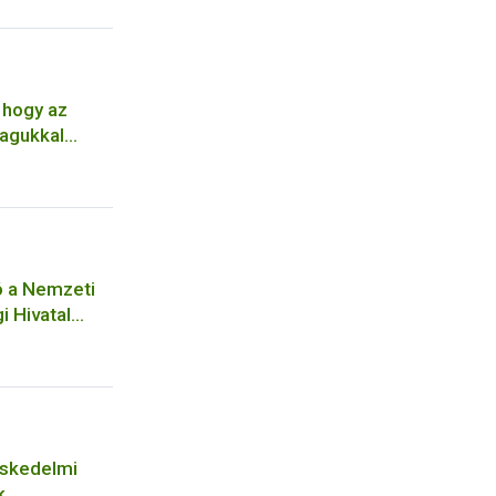
 hogy az
agukkal
ó a Nemzeti
i Hivatal
ységéhez
séhez
eskedelmi
k