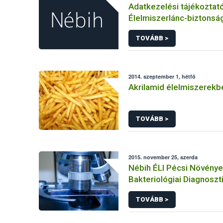
Adatkezelési tájékoztat
Élelmiszerlánc-biztonság
panaszok és közérdekű 
TOVÁBB >
kezeléséhez kapcsolód
adatkezeléséhez
2014. szeptember 1, hétfő
Akrilamid élelmiszerekb
TOVÁBB >
2015. november 25, szerda
Nébih ÉLI Pécsi Növény
Bakteriológiai Diagnoszt
Referencia Laboratóriu
TOVÁBB >