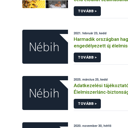
állategészségügyi feltét
TOVÁBB >
2021. február 23, kedd
Harmadik országban ha
engedélyezett új élelmi
Európai Unióban
TOVÁBB >
2025. március 25, kedd
Adatkezelési tájékoztat
Élelmiszerlánc-biztonság
Ügyfélprofil Rendszerbe
TOVÁBB >
tevékenység témakörben
közhatalmi eljárásaihoz
adatkezeléséhez
2020. november 30, hétfő