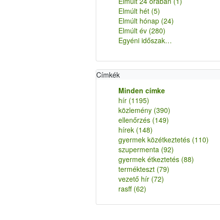
Elmúlt 24 órában
(1)
Elmúlt hét
(5)
Elmúlt hónap
(24)
Elmúlt év
(280)
Egyéni időszak…
Címkék
Minden címke
hír
(1195)
közlemény
(390)
ellenőrzés
(149)
hírek
(148)
gyermek közétkeztetés
(110)
szupermenta
(92)
gyermek étkeztetés
(88)
termékteszt
(79)
vezető hír
(72)
rasff
(62)