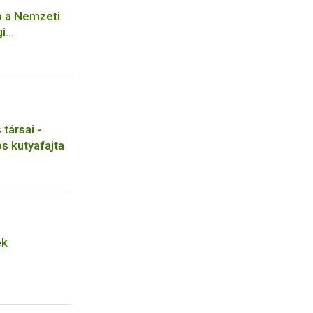
ó a Nemzeti
gi
z kötődő
ával
seihez
társai -
s kutyafajta
ek