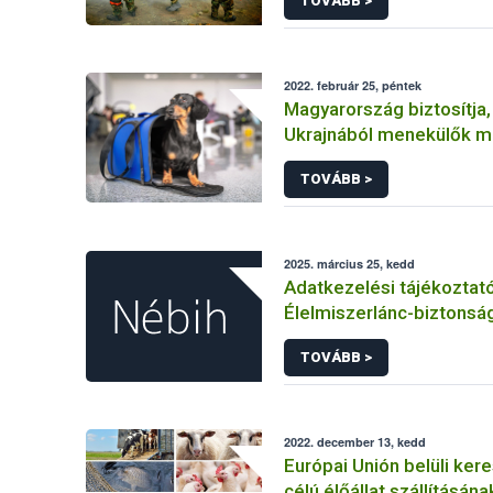
TOVÁBB >
2022. február 25, péntek
Magyarország biztosítja,
Ukrajnából menekülők m
hozhassák társállataikat
TOVÁBB >
2025. március 25, kedd
Adatkezelési tájékoztat
Élelmiszerlánc-biztonság
felnőttképzési tevéken
TOVÁBB >
kapcsolódó adatkezelé
2022. december 13, kedd
Európai Unión belüli ker
célú élőállat szállításána