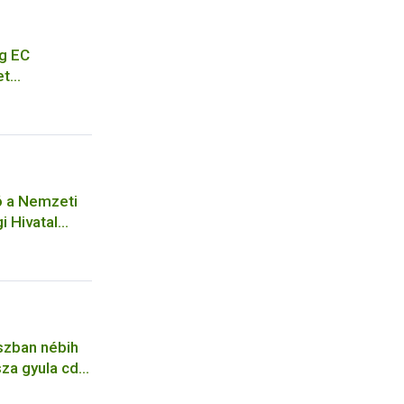
g EC
et
eting of EC
cation for a
ó a Nemzeti
i Hivatal
ejelentési
ó
szban nébih
za gyula cdc
pfene