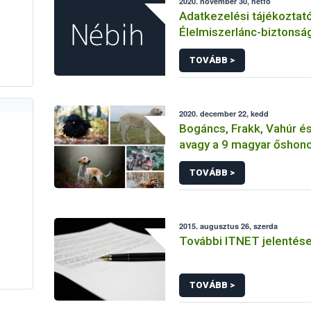
2020. november 30, hétfő
Adatkezelési tájékoztat
Élelmiszerlánc-biztonsá
Hivatal tevékenységéhe
TOVÁBB >
érintetti jogok gyakorlás
összefüggő adatkezelé
2020. december 22, kedd
Bogáncs, Frakk, Vahúr és 
avagy a 9 magyar őshono
TOVÁBB >
2015. augusztus 26, szerda
További ITNET jelentés
TOVÁBB >