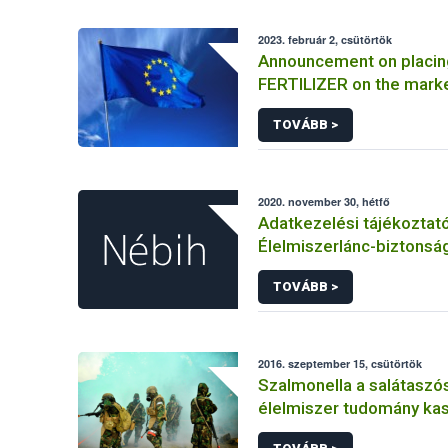
2023. február 2, csütörtök
Announcement on placin
FERTILIZER on the mark
Information on the mark
TOVÁBB >
FERTILIZER and the appli
certificate
2020. november 30, hétfő
Adatkezelési tájékoztat
Élelmiszerlánc-biztonság
elkülönített visszaélés-b
TOVÁBB >
rendszerhez kapcsolód
adatkezeléséhez
2016. szeptember 15, csütörtök
Szalmonella a salátaszó
élelmiszer tudomány kas
bioterrorizmus terror lé