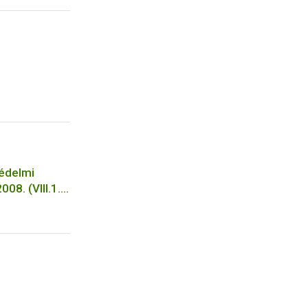
 használata
védelmi
08. (VIII.1.)
apján