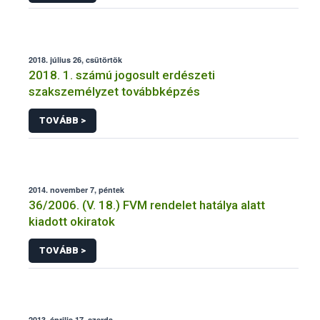
2018. július 26, csütörtök
2018. 1. számú jogosult erdészeti
szakszemélyzet továbbképzés
TOVÁBB >
2014. november 7, péntek
36/2006. (V. 18.) FVM rendelet hatálya alatt
kiadott okiratok
TOVÁBB >
2013. április 17, szerda