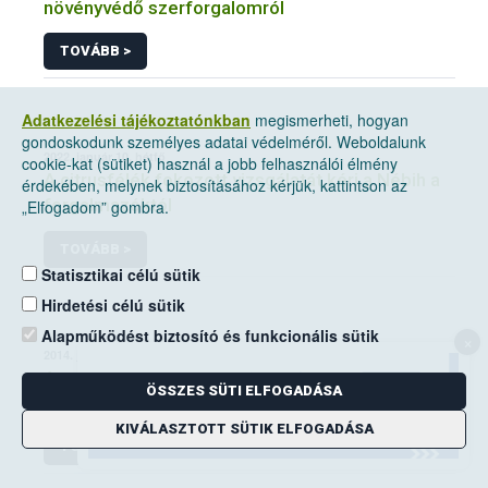
növényvédő szerforgalomról
TOVÁBB >
Adatkezelési tájékoztatónkban
megismerheti, hogyan
gondoskodunk személyes adatai védelméről. Weboldalunk
2022. január 10, hétfő
cookie-kat (sütiket) használ a jobb felhasználói élmény
A citrusfélék fokozott vizsgálatát kéri a Nébih a
érdekében, melynek biztosításához kérjük, kattintson az
forgalmazóktól
„Elfogadom” gombra.
TOVÁBB >
Statisztikai célú sütik
Hirdetési célú sütik
Alapműködést biztosító és funkcionális sütik
×
2014. június 14, szombat
A mezei pocok elleni védekezési kötelezettség
ÖSSZES SÜTI ELFOGADÁSA
a földhasználók kiemelt feladata
KIVÁLASZTOTT SÜTIK ELFOGADÁSA
TOVÁBB >