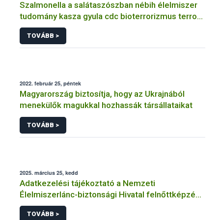
Szalmonella a salátaszószban nébih élelmiszer
tudomány kasza gyula cdc bioterrorizmus terror
lépfene
TOVÁBB >
2022. február 25, péntek
Magyarország biztosítja, hogy az Ukrajnából
menekülők magukkal hozhassák társállataikat
TOVÁBB >
2025. március 25, kedd
Adatkezelési tájékoztató a Nemzeti
Élelmiszerlánc-biztonsági Hivatal felnőttképzési
tevékenységéhez kapcsolódó adatkezeléséhez
TOVÁBB >