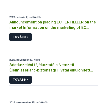
2023. február 2, csütörtök
Announcement on placing EC FERTILIZER on the
market Information on the marketing of EC
FERTILIZER and the application for a certificate
TOVÁBB >
2020. november 30, hétfő
Adatkezelési tájékoztató a Nemzeti
Élelmiszerlánc-biztonsági Hivatal elkülönített
visszaélés-bejelentési rendszerhez kapcsolódó
TOVÁBB >
adatkezeléséhez
2016. szeptember 15, csütörtök