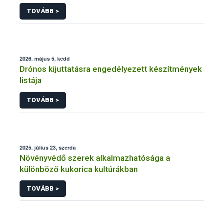
engedélyezésére, továbbá a meglévő engedély
TOVÁBB >
meghosszabbítására vagy módosítására irányuló
eljárásba
2026. május 5, kedd
Drónos kijuttatásra engedélyezett készítmények
listája
TOVÁBB >
2025. július 23, szerda
Növényvédő szerek alkalmazhatósága a
különböző kukorica kultúrákban
TOVÁBB >