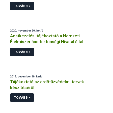
TOVÁBB >
2020. november 30, hétfő
Adatkezelési tájékoztató a Nemzeti
Élelmiszerlánc-biztonsági Hivatal által
üzemeltetett élelmiszerlánc-felügyeleti
TOVÁBB >
információs rendszerhez (FELIR) kapcsolódó
adatkezeléséhez
2014. december 16, kedd
Tájékoztató az erdőtűzvédelmi tervek
készítéséről
TOVÁBB >