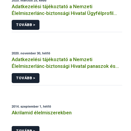
2025. március 25, kedd
Adatkezelési tájékoztató a Nemzeti
Élelmiszerlánc-biztonsági Hivatal Ügyfélprofil
Rendszerben kistermelői tevékenység
TOVÁBB >
témakörben intézhető közhatalmi eljárásaihoz
kapcsolódó adatkezeléséhez
2020. november 30, hétfő
Adatkezelési tájékoztató a Nemzeti
Élelmiszerlánc-biztonsági Hivatal panaszok és
közérdekű bejelentések kezeléséhez
TOVÁBB >
kapcsolódó adatkezeléséhez
2014. szeptember 1, hétfő
Akrilamid élelmiszerekben
TOVÁBB >