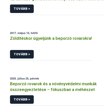
forgalomból a NÉBIH
TOVÁBB >
2017. május 15, hétfő
Zöldítéskor ügyeljünk a beporzó rovarokra!
TOVÁBB >
2025. július 25, péntek
Beporzó rovarok és a növényvédelmi munkák
összeegyeztetése – fókuszban a méhészet
TOVÁBB >