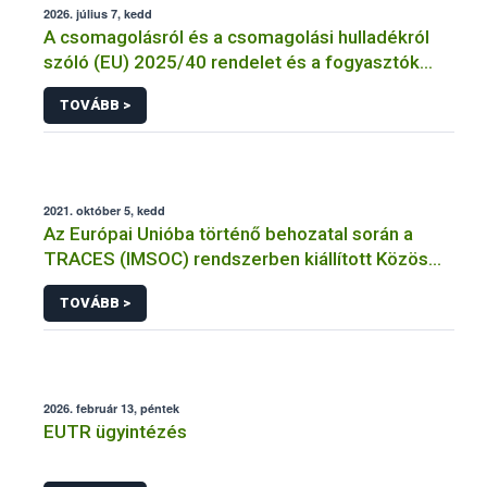
2026. július 7, kedd
A csomagolásról és a csomagolási hulladékról
szóló (EU) 2025/40 rendelet és a fogyasztók
élelmiszerekkel kapcsolatos tájékoztatásáról
TOVÁBB >
szóló 1169/2011/EU rendelet jelölési
kötelezettségeinek összehangolásáról szóló
AÉM – Nébih szakmai álláspont
2021. október 5, kedd
Az Európai Unióba történő behozatal során a
TRACES (IMSOC) rendszerben kiállított Közös
Egészségügyi Beléptetési Okmány: KEBO-D
TOVÁBB >
(angolul: CHEDD) használata
2026. február 13, péntek
EUTR ügyintézés