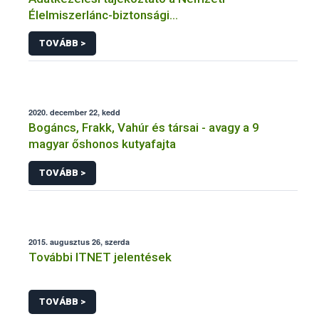
Élelmiszerlánc-biztonsági
Hivatal tevékenységéhez kötődő érintetti jogok
TOVÁBB >
gyakorlásával összefüggő adatkezeléseihez
2020. december 22, kedd
Bogáncs, Frakk, Vahúr és társai - avagy a 9
magyar őshonos kutyafajta
TOVÁBB >
2015. augusztus 26, szerda
További ITNET jelentések
TOVÁBB >