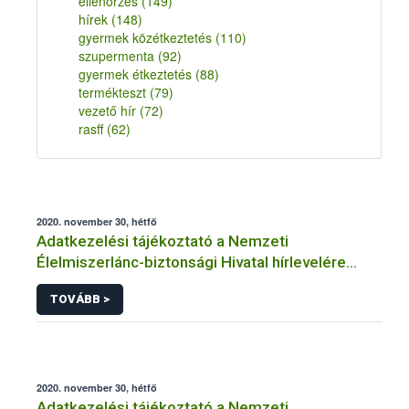
ellenőrzés
(149)
hírek
(148)
gyermek közétkeztetés
(110)
szupermenta
(92)
gyermek étkeztetés
(88)
termékteszt
(79)
vezető hír
(72)
rasff
(62)
2020. november 30, hétfő
Adatkezelési tájékoztató a Nemzeti
Élelmiszerlánc-biztonsági Hivatal hírlevelére
történő regisztrációhoz kapcsolódó
TOVÁBB >
adatkezelések vonatkozásában
2020. november 30, hétfő
Adatkezelési tájékoztató a Nemzeti