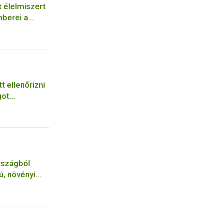
t élelmiszert
mberei a
t ellenőrizni
got
rszágból
ú, növényi
s ökológiai/
avételének