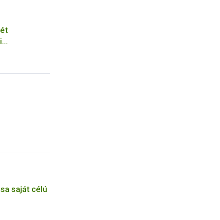
ét
i
 és a NÉBIH
ása saját célú