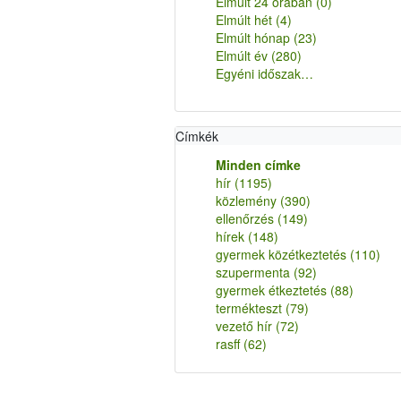
Elmúlt 24 órában
(0)
Elmúlt hét
(4)
Elmúlt hónap
(23)
Elmúlt év
(280)
Egyéni időszak…
Címkék
Minden címke
hír
(1195)
közlemény
(390)
ellenőrzés
(149)
hírek
(148)
gyermek közétkeztetés
(110)
szupermenta
(92)
gyermek étkeztetés
(88)
termékteszt
(79)
vezető hír
(72)
rasff
(62)