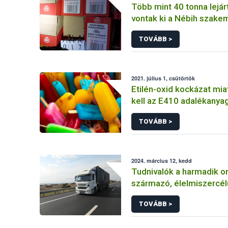
Több mint 40 tonna lejár
vontak ki a Nébih szake
forgalomból
TOVÁBB >
2021. július 1, csütörtök
Etilén-oxid kockázat miat
kell az E410 adalékanya
tartalmazó termékeket
TOVÁBB >
2024. március 12, kedd
Tudnivalók a harmadik o
származó, élelmiszercél
eredetű (hagyományos é
TOVÁBB >
átállási) termékek mint
költségéről