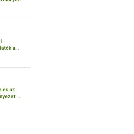
 Nébih
l
tatók a
a és az
rnyezet:
 szabályozási