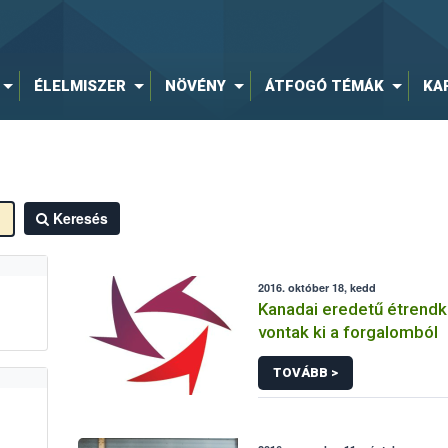
ÉLELMISZER
NÖVÉNY
ÁTFOGÓ TÉMÁK
KA
Keresés
2016. október 18, kedd
Kanadai eredetű étrendk
vontak ki a forgalomból
TOVÁBB >