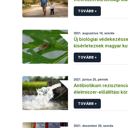
köszönti a kismamákat a
TOVÁBB >
2021. augusztus 18, szerda
Új biológiai védekezésse
kísérleteznek magyar ku
parlagfű ellen
TOVÁBB >
2021. június 25, péntek
Antibiotikum rezisztenci
élelmiszer-előállítási kö
források és ellenőrzési,
TOVÁBB >
lehetőségek
2021. december 29, szerda