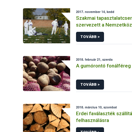
2017. november 14, kedd
Szakmai tapasztalatcser
szervezett a Nemzetköz
Atomenergia Ügynökség
TOVÁBB >
2018. február 21, szerda
A gumórontó fonálféreg
TOVÁBB >
2018. március 10, szombat
Erdei faválaszték szállít
felhasználásra