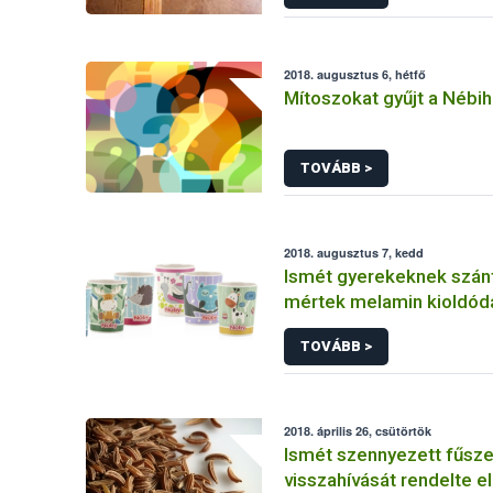
2018. augusztus 6, hétfő
Mítoszokat gyűjt a Nébih
TOVÁBB >
2018. augusztus 7, kedd
Ismét gyerekeknek szán
mértek melamin kioldód
TOVÁBB >
2018. április 26, csütörtök
Ismét szennyezett fűsz
visszahívását rendelte e