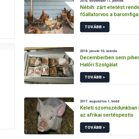
2016. november 11, péntek
Nébih: zárt etetést rende
főállatorvos a baromfi
TOVÁBB >
2018. január 10, szerda
Decemberben sem pihent
Halőri Szolgálat
TOVÁBB >
2017. augusztus 1, kedd
Keleti szomszédunkban 
az afrikai sertéspestis
TOVÁBB >