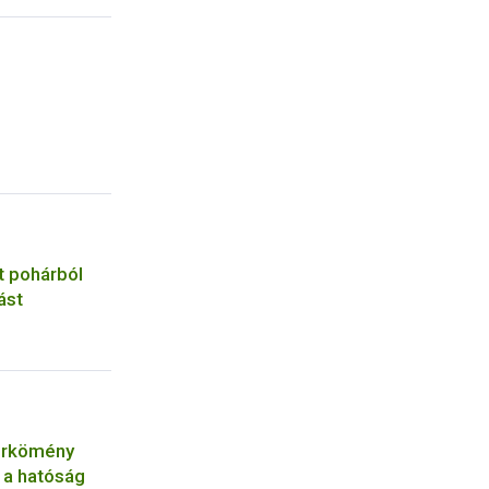
t pohárból
ást
erkömény
l a hatóság