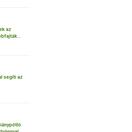
ek az
ebfajták
l segíti az
iánypótló
dvánnyal