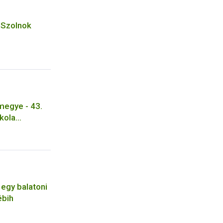
-Szolnok
egye - 43.
skola
arcika
 egy balatoni
ébih