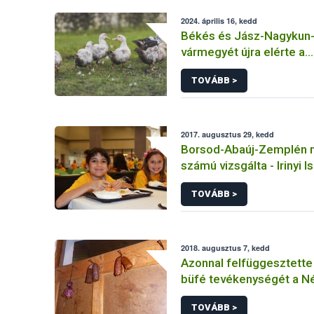
2024. április 16, kedd
Békés és Jász-Nagykun
vármegyét újra elérte a
madárinfluenza
TOVÁBB >
2017. augusztus 29, kedd
Borsod-Abaúj-Zemplén m
számú vizsgálta - Irinyi I
Tálalókonyha - Kazinczb
TOVÁBB >
2018. augusztus 7, kedd
Azonnal felfüggesztette
büfé tevékenységét a N
TOVÁBB >