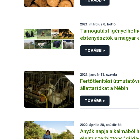
TOVÁBB >
2021. március 8, hétfő
Támogatást igényelhetn
ebtenyésztők a magyar 
törzskönyvéhez
TOVÁBB >
2021. január 13, szerda
Fertőtlenítési útmutatóva
állattartókat a Nébih
TOVÁBB >
2022. április 28, csütörtök
Anyák napja alkalmából h
élelmiszerbiztonsági kia