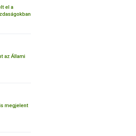
lt el a
gazdaságokban
 az Állami
is megjelent